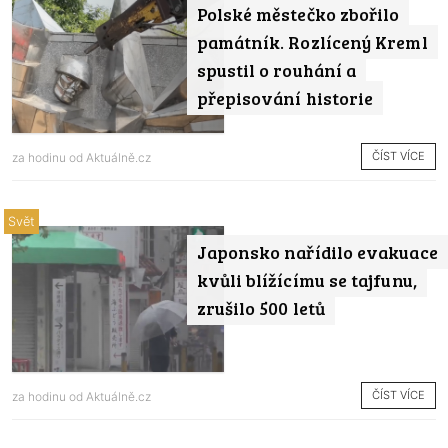
Polské městečko zbořilo
památník. Rozlícený Kreml
spustil o rouhání a
přepisování historie
ČÍST VÍCE
za hodinu od
Aktuálně.cz
Svět
Japonsko nařídilo evakuace
kvůli blížícímu se tajfunu,
zrušilo 500 letů
ČÍST VÍCE
za hodinu od
Aktuálně.cz