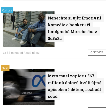
Kultura
Nenechte si ujít: Emotivní
komedie o basketu či
londýnská Morcheeba v
SaSaZu
ČÍST VÍCE
za 53 minut od
Aktuálně.cz
Svět
Meta musí zaplatit 567
milionů dolarů kvůli újmě
způsobené dětem, rozhodl
soud