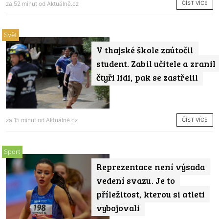
ČÍST VÍCE
za 52 minut od
Aktuálně.cz
Svět
V thajské škole zaútočil
student. Zabil učitele a zranil
čtyři lidi, pak se zastřelil
ČÍST VÍCE
za 15 minut od
Aktuálně.cz
Sport
Reprezentace není výsada
vedení svazu. Je to
příležitost, kterou si atleti
vybojovali