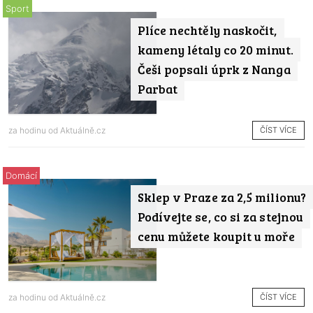
Sport
Plíce nechtěly naskočit,
kameny létaly co 20 minut.
Češi popsali úprk z Nanga
Parbat
ČÍST VÍCE
za hodinu od
Aktuálně.cz
Domácí
Sklep v Praze za 2,5 milionu?
Podívejte se, co si za stejnou
cenu můžete koupit u moře
ČÍST VÍCE
za hodinu od
Aktuálně.cz