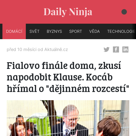
DOMÁCÍ
SVĚT
BYZNYS
SPORT
VĚDA
TECHNOLOGIE
před 10 měsíci od
Aktuálně.cz
Fialovo finále doma, zkusí
napodobit Klause. Kocáb
hřímal o "dějinném rozcestí"