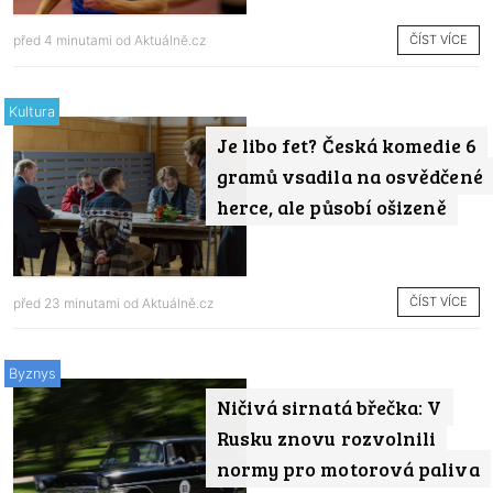
ČÍST VÍCE
před 4 minutami od
Aktuálně.cz
Kultura
Je libo fet? Česká komedie 6
gramů vsadila na osvědčené
herce, ale působí ošizeně
ČÍST VÍCE
před 23 minutami od
Aktuálně.cz
Byznys
Ničivá sirnatá břečka: V
Rusku znovu rozvolnili
normy pro motorová paliva