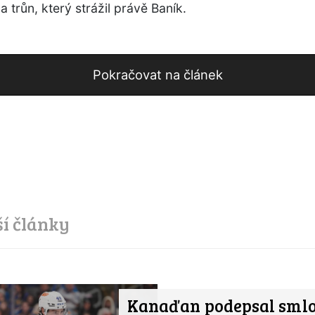
a trůn, který strážil právě Baník.
Pokračovat na článek
ší články
Kanaďan podepsal sml