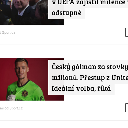
v UEFA zajistil milence
odstupné
od
Sport.cz
Český gólman za stovk
milionů. Přestup z Unit
Ideální volba, říká
ami od
Sport.cz