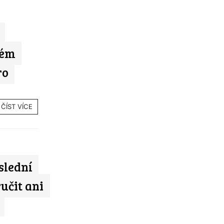
kém
ro
ČÍST VÍCE
slední
učit ani