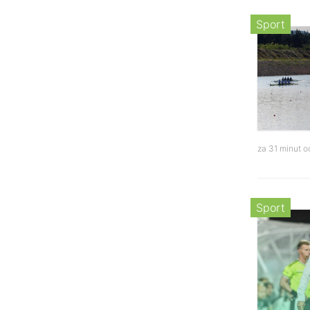
Sport
za 31 minut 
Sport