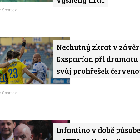
od
Sport.cz
Nechutný zkrat v závěr
Exsparťan při dramatu 
svůj prohřešek červeno
od
Sport.cz
Infantino v době působ