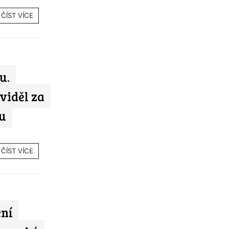
ČÍST VÍCE
u.
viděl za
u
ČÍST VÍCE
ení