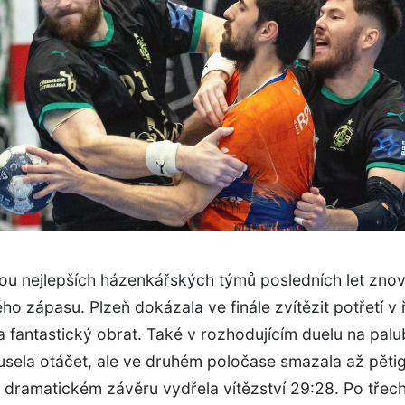
ou nejlepších házenkářských týmů posledních let zno
ho zápasu. Plzeň dokázala ve finále zvítězit potřetí v
 fantastický obrat. Také v rozhodujícím duelu na pal
usela otáčet, ale ve druhém poločase smazala až pěti
dramatickém závěru vydřela vítězství 29:28. Po třech