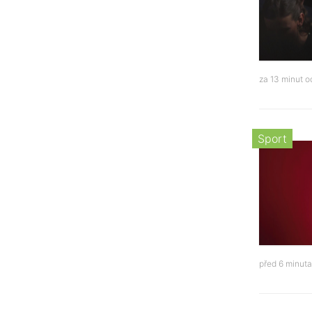
za 13 minut 
Sport
před 6 minut