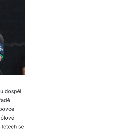
vu dospěl
 řadě
ubovce
gólové
 letech se