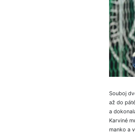
Souboj dv
až do páté
a dokonala
Karviné m
manko a v 