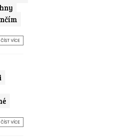
chny
ončím
ČÍST VÍCE
i
né
ČÍST VÍCE