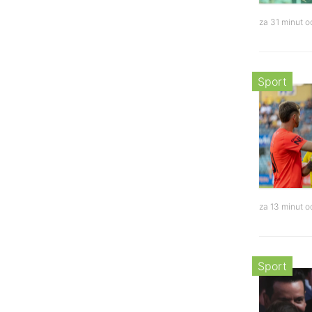
za 31 minut 
Sport
za 13 minut 
Sport