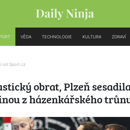
PORT
VĚDA
TECHNOLOGIE
KULTURA
ZDRAVÍ
ci od
Sport.cz
stický obrat, Plzeň sesadil
inou z házenkářského trůn