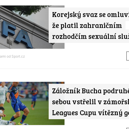
Korejský svaz se omluvil
že platil zahraničním
rozhodčím sexuální slu
tami od
Sport.cz
Záložník Bucha podruh
sebou vstřelil v zámoř
Leagues Cupu vítězný g