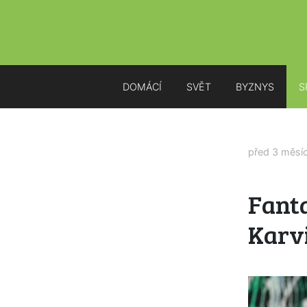
DOMÁCÍ
SVĚT
BYZNYS
S
před 3 měsí
Fanta
Karv