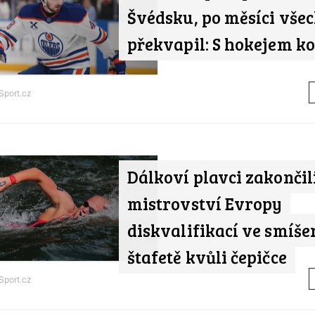
Švédsku, po měsíci vše
překvapil: S hokejem k
Sport.cz
Dálkoví plavci zakončil
mistrovství Evropy
diskvalifikací ve smíše
štafetě kvůli čepičce
Sport.cz