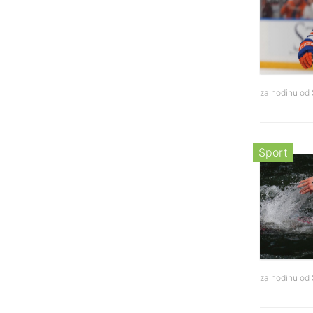
za hodinu od
Sport
za hodinu od