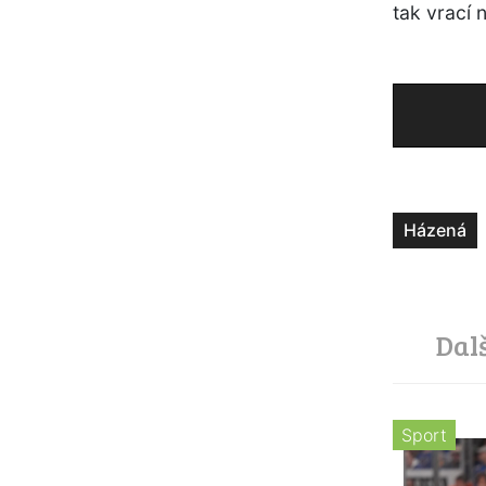
tak vrací n
Házená
Dal
Sport