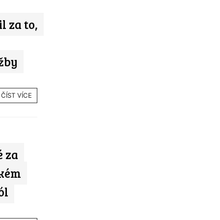
 za to,
žby
ČÍST VÍCE
é za
ském
ól