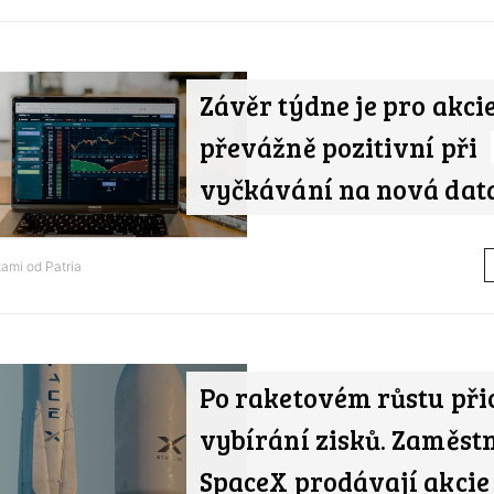
Závěr týdne je pro akci
převážně pozitivní při
vyčkávání na nová dat
tami od
Patria
Po raketovém růstu při
vybírání zisků. Zaměst
SpaceX prodávají akcie