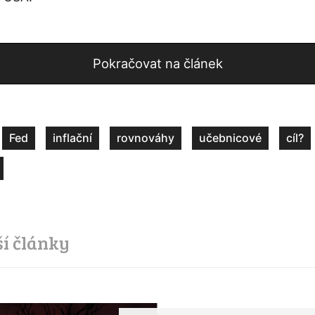
Pokračovat na článek
Fed
inflační
rovnováhy
učebnicové
cíl?
ší články