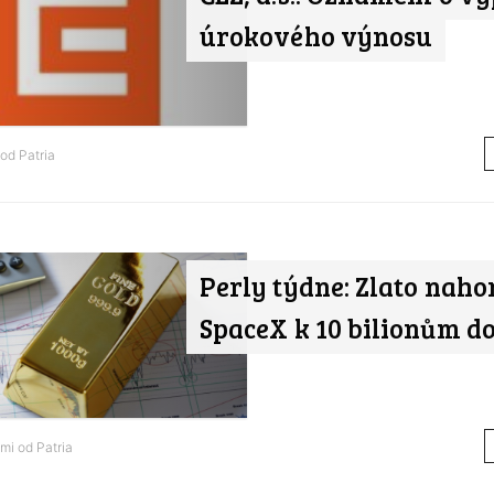
úrokového výnosu
 od
Patria
Perly týdne: Zlato naho
SpaceX k 10 bilionům d
ami od
Patria