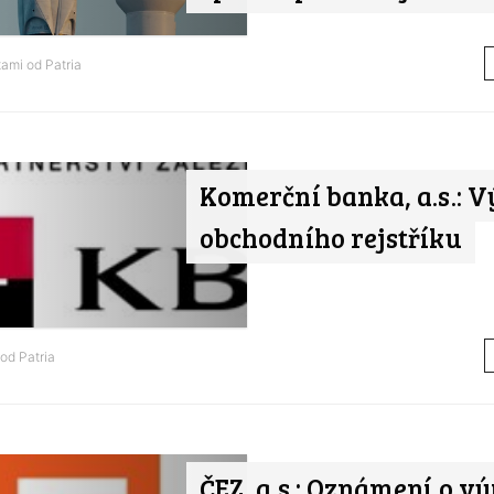
tami od
Patria
Komerční banka, a.s.: V
obchodního rejstříku
 od
Patria
ČEZ, a.s.: Oznámení o vý