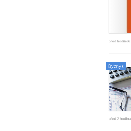
před hodinou
Byznys
před 2 hodin