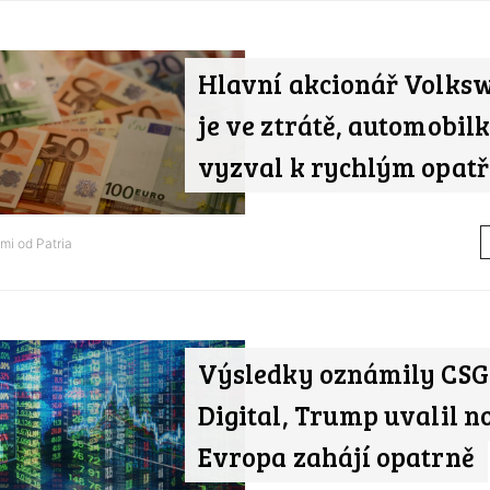
Hlavní akcionář Volks
je ve ztrátě, automobil
vyzval k rychlým opat
ami od
Patria
Výsledky oznámily CSG
Digital, Trump uvalil no
Evropa zahájí opatrně