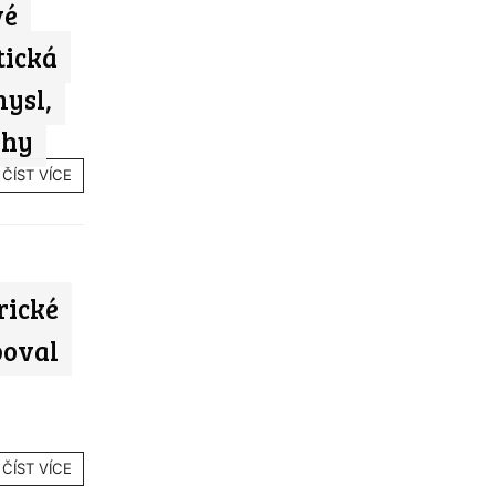
vé
tická
mysl,
rhy
ČÍST VÍCE
rické
boval
ČÍST VÍCE