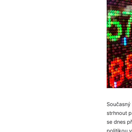
Současný a
strhnout 
se dnes př
politikou 