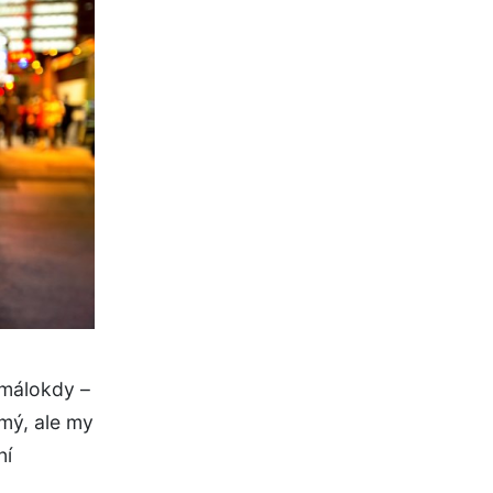
 málokdy –
mý, ale my
ní