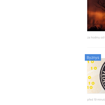
za hodinu od
Byznys
před 19 minu