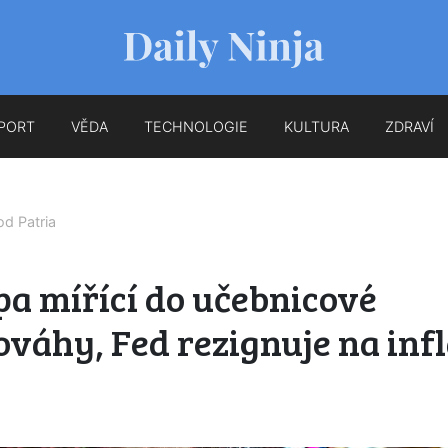
PORT
VĚDA
TECHNOLOGIE
KULTURA
ZDRAVÍ
 od
Patria
a mířící do učebnicové
váhy, Fed rezignuje na inf