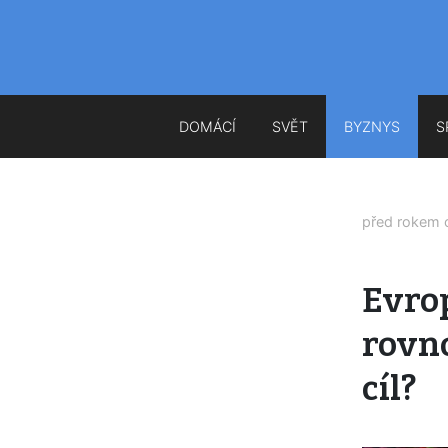
DOMÁCÍ
SVĚT
BYZNYS
S
před rokem
Evrop
rovno
cíl?