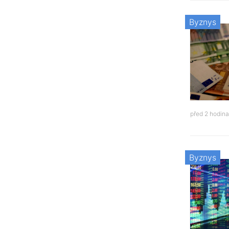
Byznys
před 2 hodin
Byznys