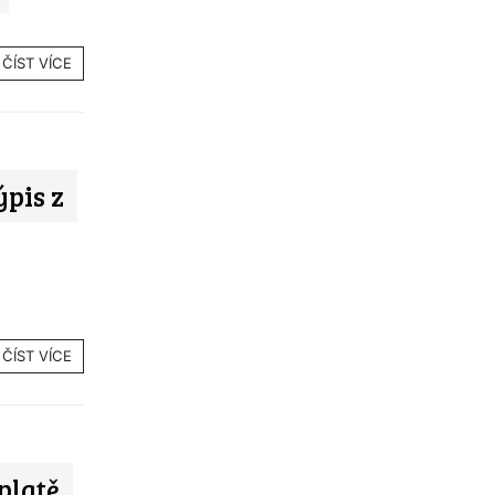
ČÍST VÍCE
ýpis z
ČÍST VÍCE
platě