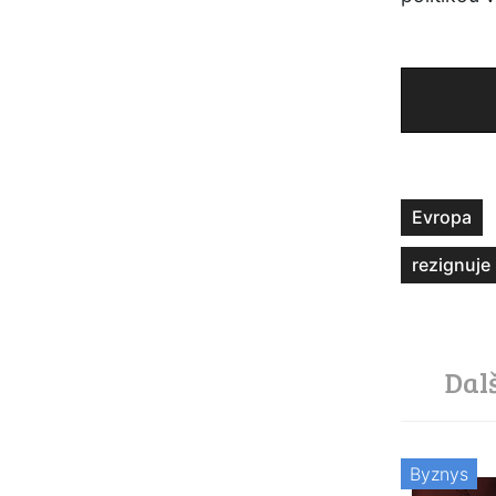
Evropa
rezignuje
Dal
Byznys