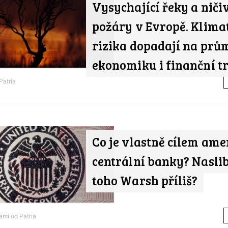
Vysychající řeky a niči
požáry v Evropě. Klima
rizika dopadají na prů
ekonomiku i finanční t
Patria
Co je vlastně cílem ame
centrální banky? Nasli
toho Warsh příliš?
tami od
Patria