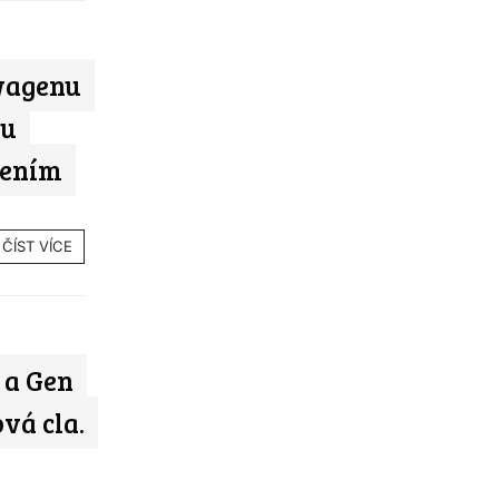
wagenu
ku
řením
ČÍST VÍCE
 a Gen
vá cla.