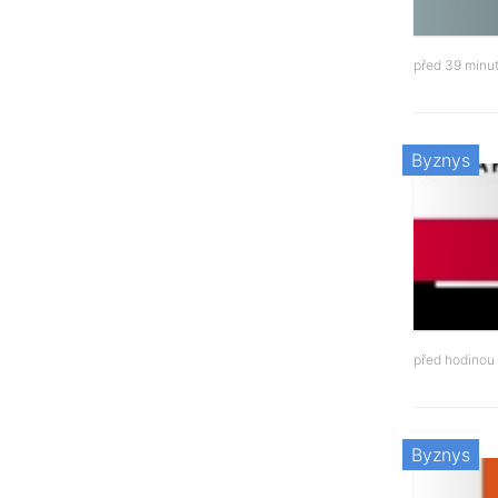
před 39 minu
Byznys
před hodinou
Byznys