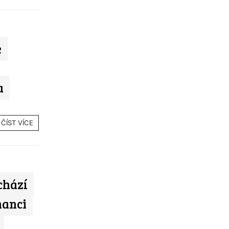
e
a
ČÍST VÍCE
chází
nanci