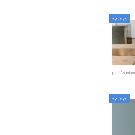
Byznys
před 39 minu
Byznys