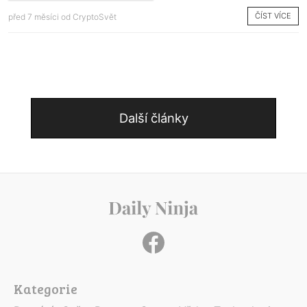
ČÍST VÍCE
před 7 měsíci od
CryptoSvět
Další články
Kategorie