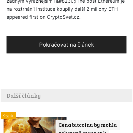
žádným výraznějším [&#8230;]The post Ethereum je
na roztrhání! Instituce koupily další 2 miliony ETH
appeared first on CryptoSvet.cz.
Pokračovat na článek
Další články
Krypto
Cena bitcoinu by mohla
raketově stoupat k