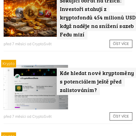
Šokující obrat na trzích:
Investoři stahují z
kryptofondů 454 milionů USD
když naděje na snížení sazeb
Fedu mizí
ČÍST VÍCE
před 7 měsíci od
CryptoSvět
Krypto
Kde hledat nové kryptoměny
s potenciálem ještě před
zalistováním?
ČÍST VÍCE
před 7 měsíci od
CryptoSvět