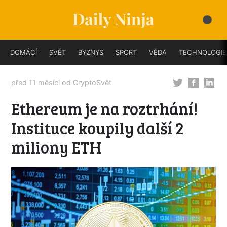
DOMÁCÍ
SVĚT
BYZNYS
SPORT
VĚDA
TECHNOLOGIE
před 11 měsíci od
CryptoSvět
Ethereum je na roztrhání!
Instituce koupily další 2
miliony ETH