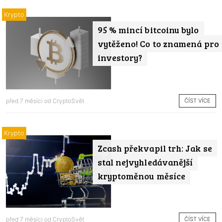
Krypto
95 % mincí bitcoinu bylo
vytěženo! Co to znamená pro
investory?
ČÍST VÍCE
před 7 měsíci od
CryptoSvět
Krypto
Zcash překvapil trh: Jak se
stal nejvyhledávanější
kryptoměnou měsíce
ČÍST VÍCE
před 7 měsíci od
CryptoSvět