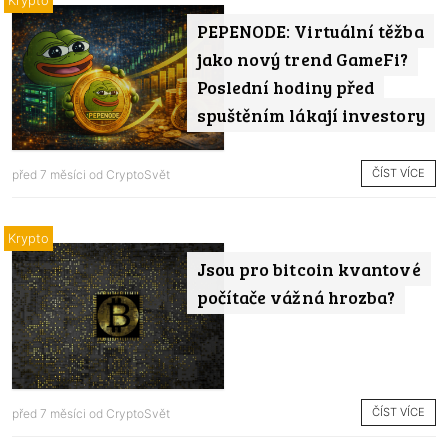
Krypto
PEPENODE: Virtuální těžba
jako nový trend GameFi?
Poslední hodiny před
spuštěním lákají investory
ČÍST VÍCE
před 7 měsíci od
CryptoSvět
Krypto
Jsou pro bitcoin kvantové
počítače vážná hrozba?
ČÍST VÍCE
před 7 měsíci od
CryptoSvět