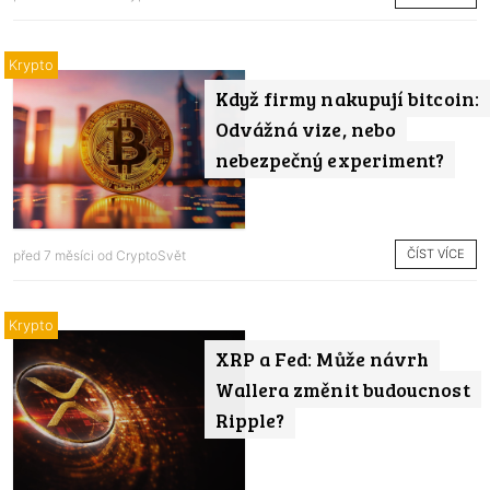
Krypto
Když firmy nakupují bitcoin:
Odvážná vize, nebo
nebezpečný experiment?
ČÍST VÍCE
před 7 měsíci od
CryptoSvět
Krypto
XRP a Fed: Může návrh
Wallera změnit budoucnost
Ripple?