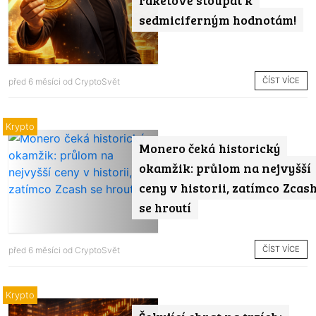
sedmiciferným hodnotám!
ČÍST VÍCE
před 6 měsíci od
CryptoSvět
Krypto
Monero čeká historický
okamžik: průlom na nejvyšší
ceny v historii, zatímco Zcas
se hroutí
ČÍST VÍCE
před 6 měsíci od
CryptoSvět
Krypto