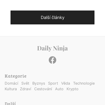
Další články
Kategorie
Domácí
Svět
Byznys
Sport
Věda
Technologie
Kultura
Zdraví
Cestování
Auto
Krypto
Další