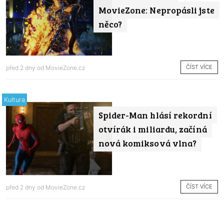
MovieZone: Nepropásli jste
něco?
ČÍST VÍCE
před 2 dny od
MovieZone.cz
Kultura
Spider-Man hlásí rekordní
otvírák i miliardu, začíná
nová komiksová vlna?
ČÍST VÍCE
před 2 dny od
MovieZone.cz