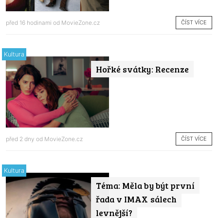
ČÍST VÍCE
před 16 hodinami od
MovieZone.cz
Kultura
Hořké svátky: Recenze
ČÍST VÍCE
před 2 dny od
MovieZone.cz
Kultura
Téma: Měla by být první
řada v IMAX sálech
levnější?