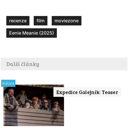
recenze
film
moviezone
Eenie Meanie (2025)
Další články
Kultura
Expedice Galejník: Teaser