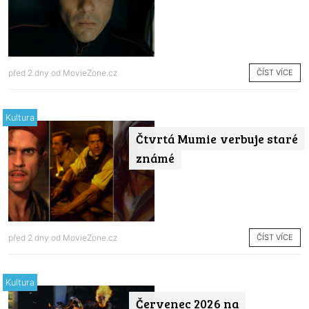
ČÍST VÍCE
před 2 dny od
MovieZone.cz
Kultura
Čtvrtá Mumie verbuje staré
známé
ČÍST VÍCE
před 2 dny od
MovieZone.cz
Kultura
Červenec 2026 na