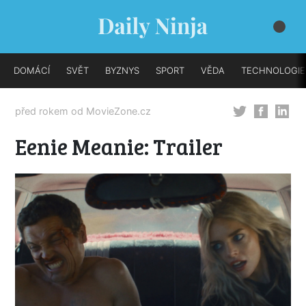
DOMÁCÍ
SVĚT
BYZNYS
SPORT
VĚDA
TECHNOLOGIE
před rokem od
MovieZone.cz
Eenie Meanie: Trailer