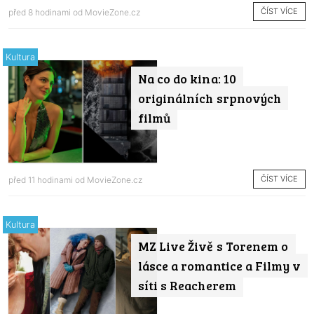
ČÍST VÍCE
před 8 hodinami od
MovieZone.cz
Kultura
Na co do kina: 10
originálních srpnových
filmů
ČÍST VÍCE
před 11 hodinami od
MovieZone.cz
Kultura
MZ Live Živě s Torenem o
lásce a romantice a Filmy v
síti s Reacherem