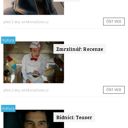
ČÍST VÍCE
před 2 dny od
MovieZone.cz
Kultura
Zmrzlinář: Recenze
ČÍST VÍCE
před 2 dny od
MovieZone.cz
Kultura
Bídníci: Teaser