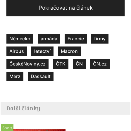
Pokračovat na článek
Německo
armáda
Francie
firmy
Airbus
letectví
Macron
ČeskéNoviny.cz
ČTK
ČN
ČN.cz
Merz
Dassault
Další články
Sport