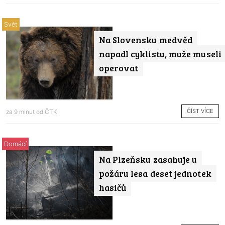
Svět
Na Slovensku medvěd
napadl cyklistu, muže museli
operovat
ČÍST VÍCE
za 9 minut od
ČTK
Domácí
Na Plzeňsku zasahuje u
požáru lesa deset jednotek
hasičů