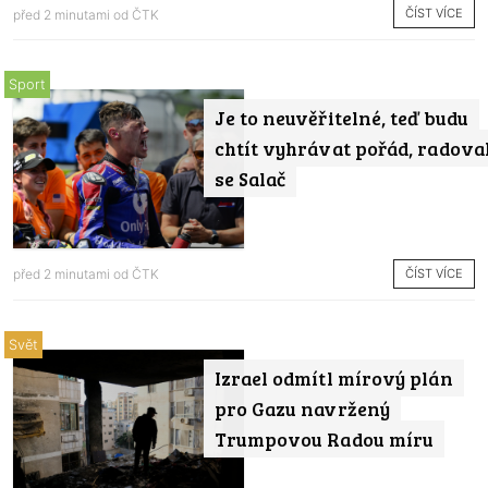
ČÍST VÍCE
před 2 minutami od
ČTK
Sport
Je to neuvěřitelné, teď budu
chtít vyhrávat pořád, radova
se Salač
ČÍST VÍCE
před 2 minutami od
ČTK
Svět
Izrael odmítl mírový plán
pro Gazu navržený
Trumpovou Radou míru