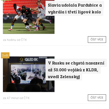
Slavia udolala Pardubice a
vyhrála i třetí ligové kolo
ČÍST VÍCE
za hodinu od
ČTK
Svět
V Rusku se chystá nasazení
až 50.000 vojáků z KLDR,
uvedl Zelenskyj
ČÍST VÍCE
za 47 minut od
ČTK