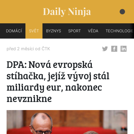
DOMÁCÍ
SVĚT
BYZNYS
SPORT
VĚDA
TECHNOLOGIE
před 2 měsíci od
ČTK
DPA: Nová evropská
stíhačka, jejíž vývoj stál
miliardy eur, nakonec
nevznikne