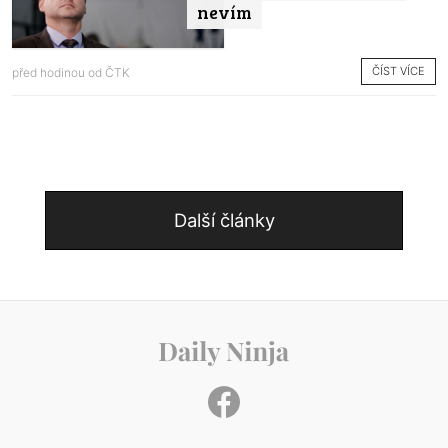
nevím
ČÍST VÍCE
před hodinou od
ČTK
Další články