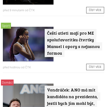
ČÍST VÍCE
před 9 minutami od
ČTK
Sport
Čeští atleti mají pro ME
spolufavoritku čtvrtky
Manuel i opory s nejasnou
formou
ČÍST VÍCE
před hodinou od
ČTK
Domácí
Vondráček: ANO má mít
kandidáta na prezidenta,
jestli bych jím mohl být,