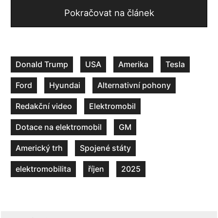
Pokračovat na článek
Donald Trump
USA
Amerika
Tesla
Ford
Hyundai
Alternativní pohony
Redakční video
Elektromobil
Dotace na elektromobil
GM
Americký trh
Spojené státy
elektromobilita
říjen
2025