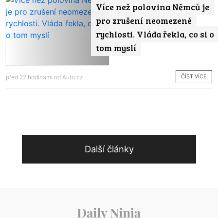
Více než polovina Němců je
pro zrušení neomezené
rychlosti. Vláda řekla, co si o
tom myslí
ČÍST VÍCE
před 22 hodinami od
Auto.cz
Další články