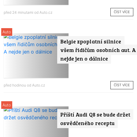
ČÍST VÍCE
před 24 minutami od
Auto.cz
Auto
Belgie zpoplatní silnice
všem řidičům osobních aut. A
nejde jen o dálnice
ČÍST VÍCE
před hodinou od
Auto.cz
Auto
Příští Audi Q8 se bude držet
osvědčeného receptu