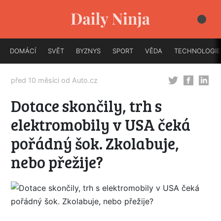
DOMÁCÍ
SVĚT
BYZNYS
SPORT
VĚDA
TECHNOLOGIE
před 10 měsíci od
Auto.cz
Dotace skončily, trh s
elektromobily v USA čeká
pořádný šok. Zkolabuje,
nebo přežije?