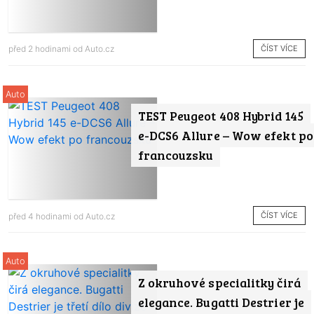
ČÍST VÍCE
před 2 hodinami od
Auto.cz
Auto
TEST Peugeot 408 Hybrid 145
e-DCS6 Allure – Wow efekt po
francouzsku
ČÍST VÍCE
před 4 hodinami od
Auto.cz
Auto
Z okruhové specialitky čirá
elegance. Bugatti Destrier je