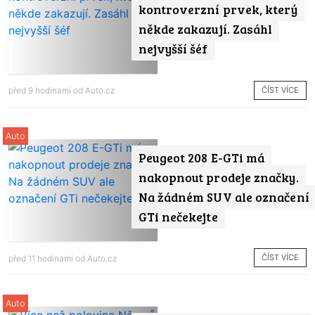
kontroverzní prvek, který
někde zakazují. Zasáhl
nejvyšší šéf
ČÍST VÍCE
před 9 hodinami od
Auto.cz
Auto
Peugeot 208 E-GTi má
nakopnout prodeje značky.
Na žádném SUV ale označení
GTi nečekejte
ČÍST VÍCE
před 11 hodinami od
Auto.cz
Auto