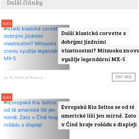
Další články
Auto
Další klasická corvette s
dobrými jízdními
vlastnostmi? Mitsuoka znov
využije legendární MX-5
ČÍST VÍCE
za 35 minut od
Auto.cz
Auto
Evropská Kia Seltos se od té
americké liší jen mírně. Zato
v Číně hraje rošádu s displeji