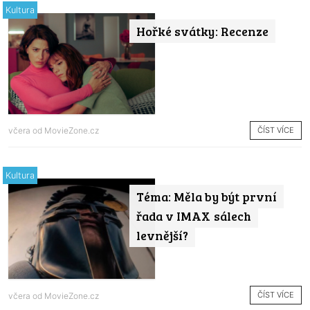
Kultura
Hořké svátky: Recenze
ČÍST VÍCE
včera od
MovieZone.cz
Kultura
Téma: Měla by být první
řada v IMAX sálech
levnější?
ČÍST VÍCE
včera od
MovieZone.cz