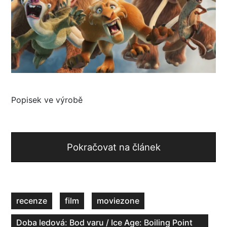
Popisek ve výrobě
Pokračovat na článek
recenze
film
moviezone
Doba ledová: Bod varu / Ice Age: Boiling Point