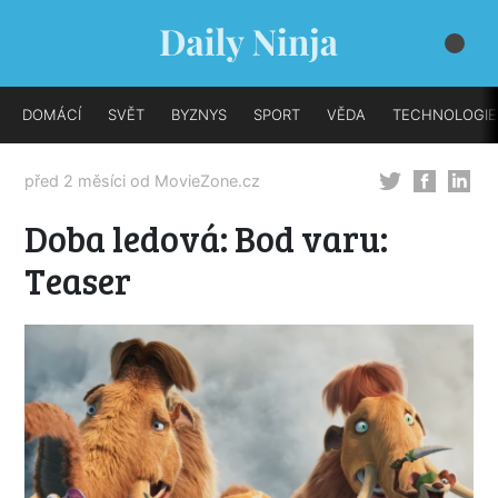
DOMÁCÍ
SVĚT
BYZNYS
SPORT
VĚDA
TECHNOLOGIE
před 2 měsíci od
MovieZone.cz
Doba ledová: Bod varu:
Teaser