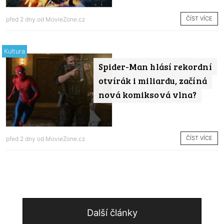
ČÍST VÍCE
před 2 dny od
MovieZone.cz
Kultura
Spider-Man hlásí rekordní
otvírák i miliardu, začíná
nová komiksová vlna?
ČÍST VÍCE
před 2 dny od
MovieZone.cz
Další články