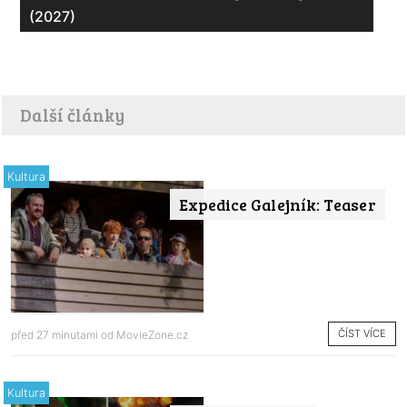
(2027)
Další články
Kultura
Expedice Galejník: Teaser
ČÍST VÍCE
před 27 minutami od
MovieZone.cz
Kultura