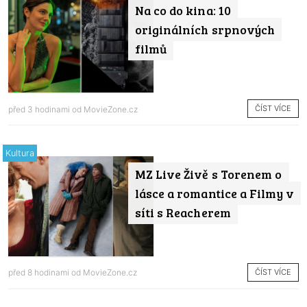
Na co do kina: 10
originálních srpnových
filmů
ČÍST VÍCE
před 3 hodinami od
MovieZone.cz
Kultura
MZ Live Živě s Torenem o
lásce a romantice a Filmy v
síti s Reacherem
ČÍST VÍCE
před 8 hodinami od
MovieZone.cz