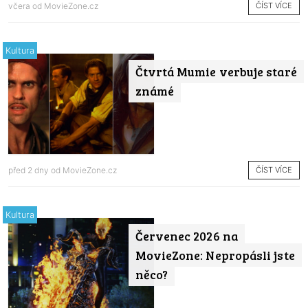
ČÍST VÍCE
včera od
MovieZone.cz
Kultura
Čtvrtá Mumie verbuje staré
známé
ČÍST VÍCE
před 2 dny od
MovieZone.cz
Kultura
Červenec 2026 na
MovieZone: Nepropásli jste
něco?