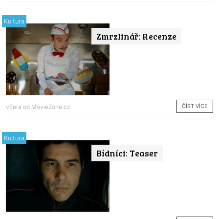
Kultura
Zmrzlinář: Recenze
ČÍST VÍCE
včera od
MovieZone.cz
Kultura
Bídníci: Teaser