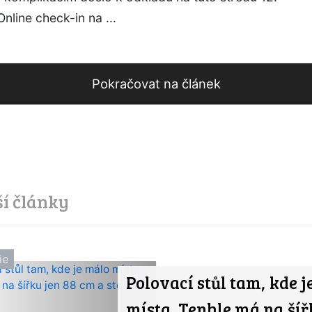
Online check-in na ...
Pokračovat na článek
ší články
ie
Polovací stůl tam, kde j
místa. Tenhle má na šíř