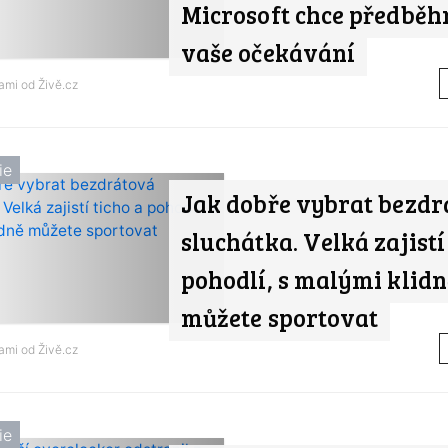
Microsoft chce předběh
vaše očekávání
nami od
Živě.cz
ie
Jak dobře vybrat bezdr
sluchátka. Velká zajistí
pohodlí, s malými klidn
můžete sportovat
nami od
Živě.cz
ie