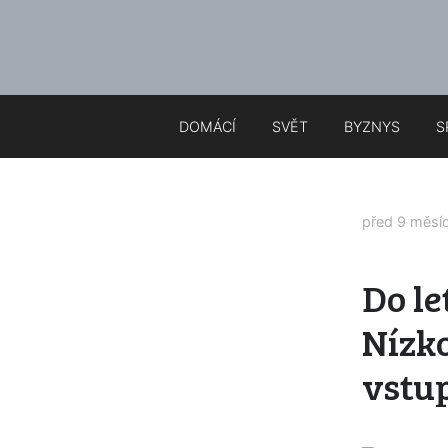
DOMÁCÍ
SVĚT
BYZNYS
S
před 9 měsí
Do le
Nízk
vstup