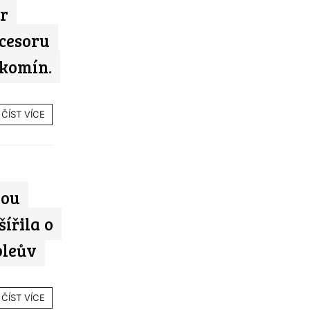
er
ocesoru
 komín.
ČÍST VÍCE
kou
šířila o
bleův
ČÍST VÍCE