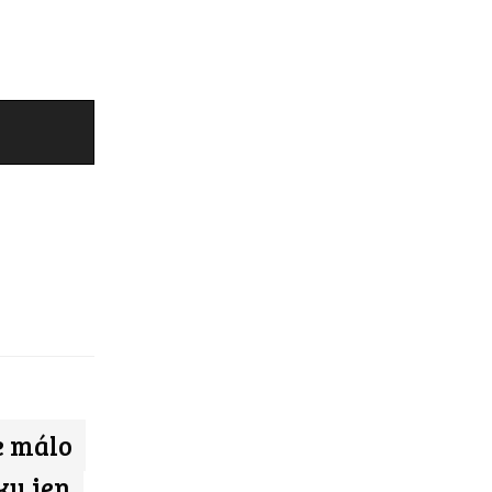
e málo
ku jen