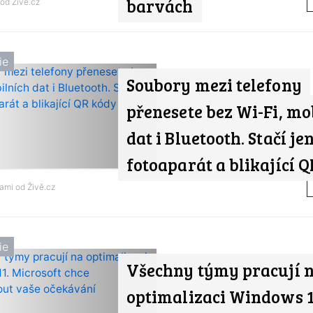
barvách
 od
Živě.cz
ie
Soubory mezi telefony
přenesete bez Wi-Fi, mo
dat i Bluetooth. Stačí je
fotoaparát a blikající 
nami od
Živě.cz
ie
Všechny týmy pracují 
optimalizaci Windows 1