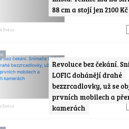
88 cm a stojí jen 2100 Kč
od
Živě.cz
ie
Revoluce bez čekání. S
LOFIC dohánějí drahé
bezzrcadlovky, už se ob
prvních mobilech a př
kamerách
od
Živě.cz