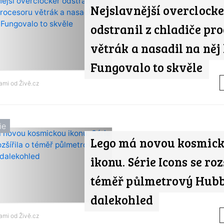
Nejslavnější overclock
odstranil z chladiče pr
větrák a nasadil na něj
Fungovalo to skvěle
nami od
Živě.cz
ie
Lego má novou kosmic
ikonu. Série Icons se roz
téměř půlmetrový Hub
dalekohled
nami od
Živě.cz