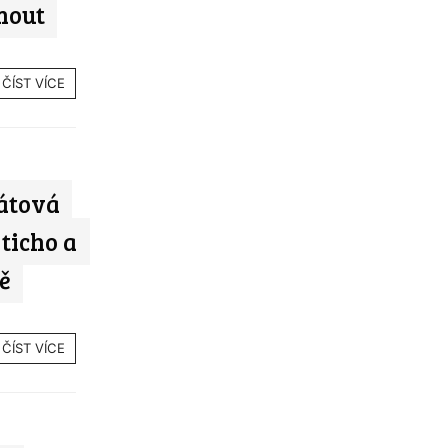
nout
ČÍST VÍCE
átová
 ticho a
ě
ČÍST VÍCE