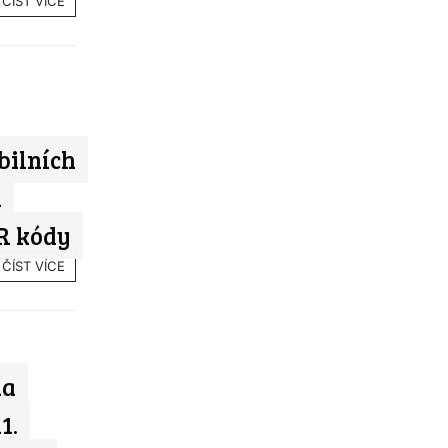
ČÍST VÍCE
bilních
n
QR kódy
ČÍST VÍCE
na
1.