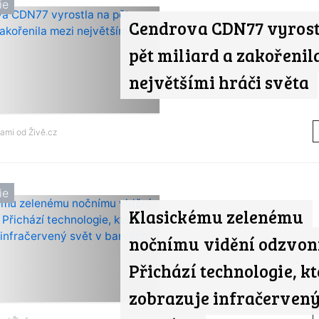
ie
Cendrova CDN77 vyrost
pět miliard a zakořenil
největšími hráči světa
tami od
Živě.cz
ie
Klasickému zelenému
nočnímu vidění odzvoni
Přichází technologie, k
zobrazuje infračervený