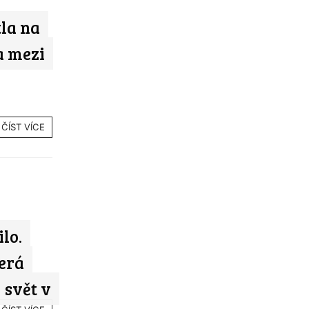
la na
a mezi
ČÍST VÍCE
lo.
terá
 svět v