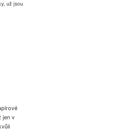
apírové
 jen v
kvůli