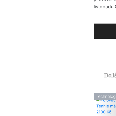
listopadu.
Dal
Technolog