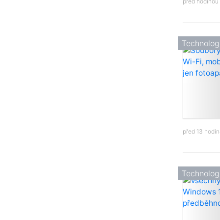
před hodinou
Technolog
před 13 hodi
Technolog