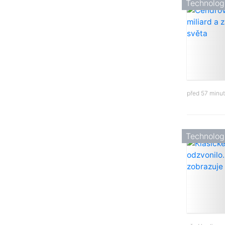
Technolog
před 57 minu
Technolog