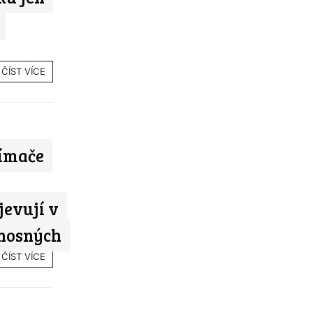
ČÍST VÍCE
nímače
jevují v
enosných
ČÍST VÍCE