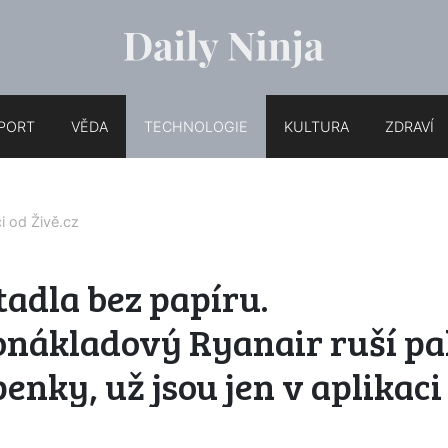
PORT
VĚDA
TECHNOLOGIE
KULTURA
ZDRAVÍ
ci od
Živě.cz
tadla bez papíru.
onákladový Ryanair ruší pa
enky, už jsou jen v aplikaci