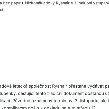
adová letecká společnost Ryanair přestane vydávat p
tupenky, cestující tento tradiční dokument dostanou už
likaci. Původně oznámený termín byl 3. listopadu, ale 
 komplikacím došlo k odkladu na tuto středu 12.