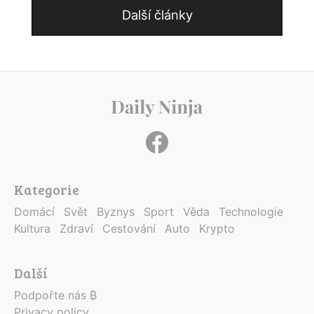
Další články
Kategorie
Domácí
Svět
Byznys
Sport
Věda
Technologie
Kultura
Zdraví
Cestování
Auto
Krypto
Další
Podpořte nás ₿
Privacy policy