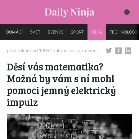
DOMÁCÍ
SVĚT
BYZNYS
SPORT
VĚDA
TECHNOLOGIE
před rokem od
100+1 zahraniční zajímavost
Děsí vás matematika?
Možná by vám s ní mohl
pomoci jemný elektrický
impulz