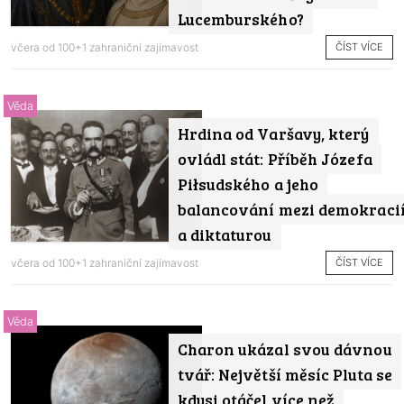
Lucemburského?
ČÍST VÍCE
včera od
100+1 zahraniční zajímavost
Věda
Hrdina od Varšavy, který
ovládl stát: Příběh Józefa
Piłsudského a jeho
balancování mezi demokraci
a diktaturou
ČÍST VÍCE
včera od
100+1 zahraniční zajímavost
Věda
Charon ukázal svou dávnou
tvář: Největší měsíc Pluta se
kdysi otáčel více než