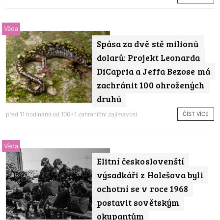
Věda
Spása za dvě stě milionů
dolarů: Projekt Leonarda
DiCapria a Jeffa Bezose má
zachránit 100 ohrožených
druhů
ČÍST VÍCE
před 11 hodinami od
100+1 zahraniční zajímavost
Věda
Elitní českoslovenští
výsadkáři z Holešova byli
ochotní se v roce 1968
postavit sovětským
okupantům