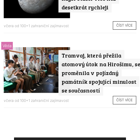
desetkrát rychleji
ČÍST VÍCE
včera od
100+1 zahraniční zajímavost
Věda
Tramvaj, která přežila
atomový útok na Hirošimu, s
proměnila v pojízdný
památník spojující minulost
se současností
ČÍST VÍCE
včera od
100+1 zahraniční zajímavost