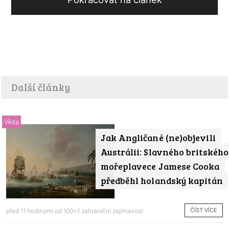
Další články
Věda
Jak Angličané (ne)objevili
Austrálii: Slavného britského
mořeplavece Jamese Cooka
předběhl holandský kapitán
ČÍST VÍCE
před 11 hodinami od
100+1 zahraniční zajímavost