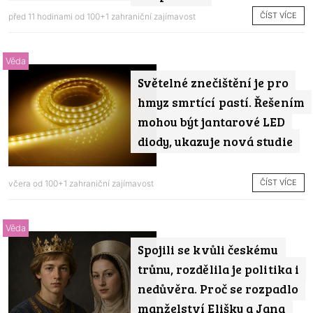
ČÍST VÍCE
před 11 hodinami od
100+1 zahraniční zajímavost
Věda
Světelné znečištění je pro
hmyz smrtící pastí. Řešením
mohou být jantarové LED
diody, ukazuje nová studie
ČÍST VÍCE
včera od
100+1 zahraniční zajímavost
Věda
Spojili se kvůli českému
trůnu, rozdělila je politika i
nedůvěra. Proč se rozpadlo
manželství Elišky a Jana