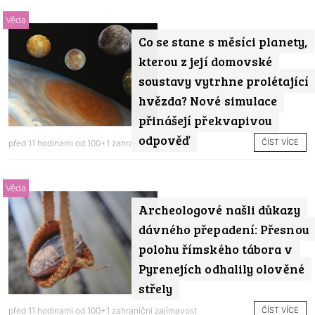
Věda
Co se stane s měsíci planety,
kterou z její domovské
soustavy vytrhne prolétající
hvězda? Nové simulace
přinášejí překvapivou
odpověď
ČÍST VÍCE
před 11 hodinami od
100+1 zahraniční zajímavost
Věda
Archeologové našli důkazy
dávného přepadení: Přesnou
polohu římského tábora v
Pyrenejích odhalily olověné
střely
ČÍST VÍCE
před 11 hodinami od
100+1 zahraniční zajímavost