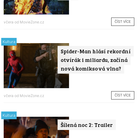
ČÍST VÍCE
včera od
MovieZone.cz
Kultura
Spider-Man hlásí rekordní
otvírák i miliardu, začíná
nová komiksová vlna?
ČÍST VÍCE
včera od
MovieZone.cz
Kultura
Šílená noc 2: Trailer