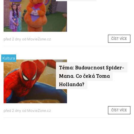
ČÍST VÍCE
před 2 dny od
MovieZone.cz
Kultura
Téma: Budoucnost Spider-
Mana. Co čeká Toma
Hollanda?
ČÍST VÍCE
před 2 dny od
MovieZone.cz