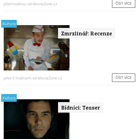
ČÍST VÍCE
před hodinou od
MovieZone.cz
Kultura
Zmrzlinář: Recenze
ČÍST VÍCE
před 5 hodinami od
MovieZone.cz
Kultura
Bídníci: Teaser