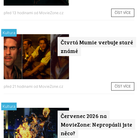
ČÍST VÍCE
před 13 hodinami od
MovieZone.cz
Kultura
Čtvrtá Mumie verbuje staré
známé
ČÍST VÍCE
před 21 hodinami od
MovieZone.cz
Kultura
Červenec 2026 na
MovieZone: Nepropásli jste
něco?