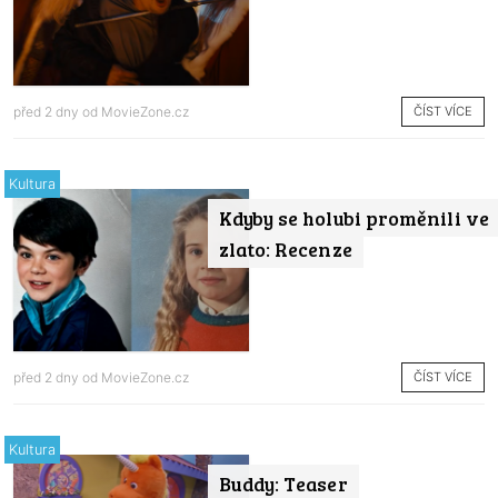
ČÍST VÍCE
před 2 dny od
MovieZone.cz
Kultura
Kdyby se holubi proměnili ve
zlato: Recenze
ČÍST VÍCE
před 2 dny od
MovieZone.cz
Kultura
Buddy: Teaser