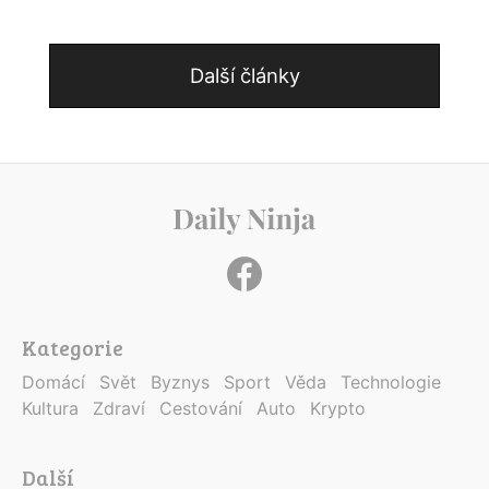
Další články
Kategorie
Domácí
Svět
Byznys
Sport
Věda
Technologie
Kultura
Zdraví
Cestování
Auto
Krypto
Další