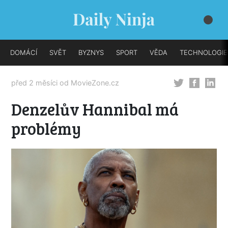
DOMÁCÍ
SVĚT
BYZNYS
SPORT
VĚDA
TECHNOLOGIE
před 2 měsíci od
MovieZone.cz
Denzelův Hannibal má
problémy