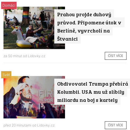
Domácí
Prahou projde duhový
průvod. Připomene útok v
Berlíně, vyvrcholí na
Štvanici
ČÍST VÍCE
za 50 minut od
Lidovky.cz
Svět
Obdivovatel Trumpa přebírá
Kolumbii. USA mu už slíbily
miliardu na boj s kartely
ČÍST VÍCE
před 20 minutami od
Lidovky.cz