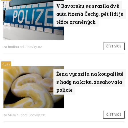
V Bavorsku se srazila dvě
auta řízená Čechy, pět lidí je
těžce zraněných
ČÍST VÍCE
za hodinu od
Lidovky.cz
Svět
Žena vyrazila na koupaliště
s hady na krku, zasahovala
policie
ČÍST VÍCE
za 56 minut od
Lidovky.cz