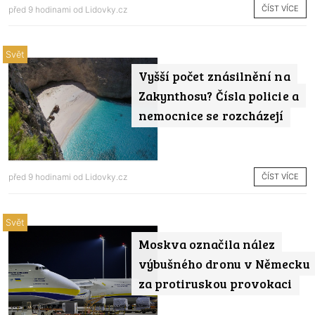
ČÍST VÍCE
před 9 hodinami od
Lidovky.cz
Svět
Vyšší počet znásilnění na
Zakynthosu? Čísla policie a
nemocnice se rozcházejí
ČÍST VÍCE
před 9 hodinami od
Lidovky.cz
Svět
Moskva označila nález
výbušného dronu v Německu
za protiruskou provokaci