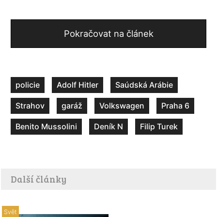
Pokračovat na článek
policie
Adolf Hitler
Saúdská Arábie
Strahov
garáž
Volkswagen
Praha 6
Benito Mussolini
Deník N
Filip Turek
Další články
Svět