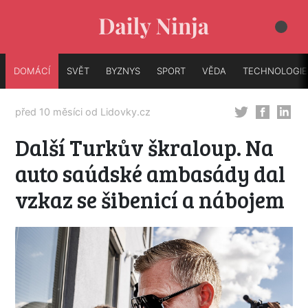
DOMÁCÍ
SVĚT
BYZNYS
SPORT
VĚDA
TECHNOLOGIE
před 10 měsíci od
Lidovky.cz
Další Turkův škraloup. Na
auto saúdské ambasády dal
vzkaz se šibenicí a nábojem