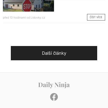
ČÍST VÍCE
před 13 hodinami od
Lidovky.cz
Další články