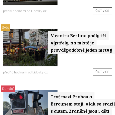
ČÍST VÍCE
před 9 hodinami od
Lidovky.cz
Svět
V centru Berlína padly tři
výstřely, na místě je
pravděpodobně jeden mrtvý
ČÍST VÍCE
před 10 hodinami od
Lidovky.cz
Domácí
Trať mezi Prahou a
Berounem stojí, vlak se srazil
s autem. Zraněné jsou i děti