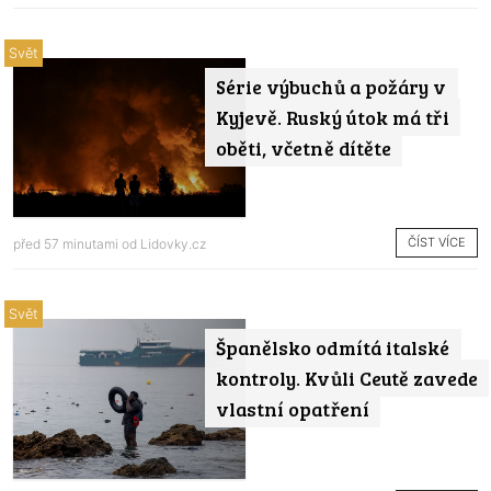
Svět
Série výbuchů a požáry v
Kyjevě. Ruský útok má tři
oběti, včetně dítěte
ČÍST VÍCE
před 57 minutami od
Lidovky.cz
Svět
Španělsko odmítá italské
kontroly. Kvůli Ceutě zavede
vlastní opatření