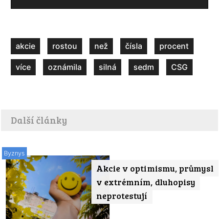
akcie
rostou
než
čísla
procent
více
oznámila
silná
sedm
CSG
Další články
Byznys
Akcie v optimismu, průmysl
v extrémním, dluhopisy
neprotestují