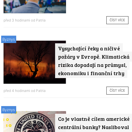
ČÍST VÍCE
před 3 hodinami od
Patria
Byznys
Vysychající řeky a ničivé
požáry v Evropě. Klimatická
rizika dopadají na průmysl,
ekonomiku i finanční trhy
ČÍST VÍCE
před 4 hodinami od
Patria
Byznys
Co je vlastně cílem americké
centrální banky? Nasliboval