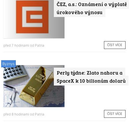
ČEZ, a.s.: Oznámení o výplatě
úrokového výnosu
ČÍST VÍCE
před 7 hodinami od
Patria
Byznys
Perly týdne: Zlato nahoru a
SpaceX k 10 bilionům dolarů
ČÍST VÍCE
před 8 hodinami od
Patria