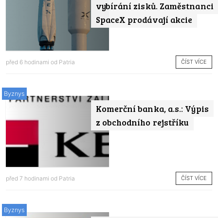
vybírání zisků. Zaměstnanci
SpaceX prodávají akcie
ČÍST VÍCE
před 6 hodinami od
Patria
Byznys
Komerční banka, a.s.: Výpis
z obchodního rejstříku
ČÍST VÍCE
před 7 hodinami od
Patria
Byznys