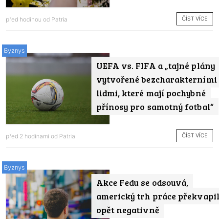
ČÍST VÍCE
před hodinou od
Patria
Byznys
UEFA vs. FIFA a „tajné plány
vytvořené bezcharakterními
lidmi, které mají pochybné
přínosy pro samotný fotbal“
ČÍST VÍCE
před 2 hodinami od
Patria
Byznys
Akce Fedu se odsouvá,
americký trh práce překvapi
opět negativně