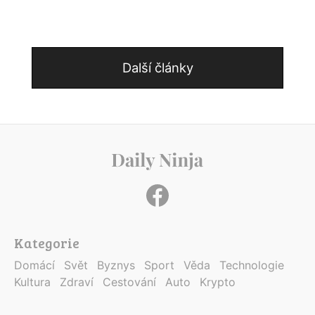
Další články
Kategorie
Domácí
Svět
Byznys
Sport
Věda
Technologie
Kultura
Zdraví
Cestování
Auto
Krypto