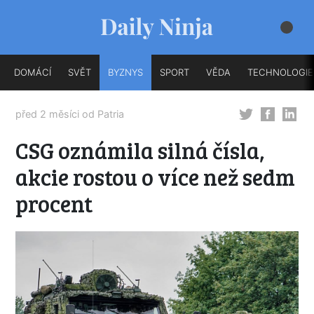
DOMÁCÍ
SVĚT
BYZNYS
SPORT
VĚDA
TECHNOLOGIE
před 2 měsíci od
Patria
CSG oznámila silná čísla,
akcie rostou o více než sedm
procent