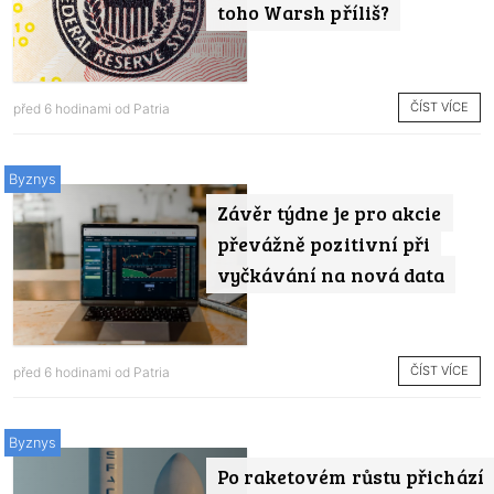
toho Warsh příliš?
ČÍST VÍCE
před 6 hodinami od
Patria
Byznys
Závěr týdne je pro akcie
převážně pozitivní při
vyčkávání na nová data
ČÍST VÍCE
před 6 hodinami od
Patria
Byznys
Po raketovém růstu přichází