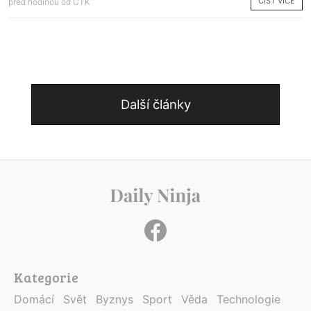
ČÍST VÍCE
před hodinou od
ČTK
Další články
Kategorie
Domácí
Svět
Byznys
Sport
Věda
Technologie