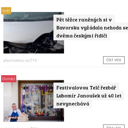
Svět
Pět těžce raněných si v
Bavorsku vyžádala nehoda se
dvěma českými řidiči
ČÍST VÍCE
před hodinou od
ČTK
Domácí
Festivalovou Telč řezbář
Lubomír Janoušek už 40 let
nevynechává