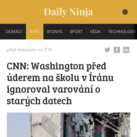
DOMÁCÍ
SVĚT
BYZNYS
SPORT
VĚDA
TECHNOLOGIE
před měsícem od
ČTK
CNN: Washington před
úderem na školu v Íránu
ignoroval varování o
starých datech