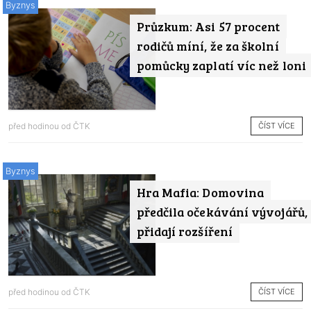
Byznys
Průzkum: Asi 57 procent
rodičů míní, že za školní
pomůcky zaplatí víc než loni
ČÍST VÍCE
před hodinou od
ČTK
Byznys
Hra Mafia: Domovina
předčila očekávání vývojářů,
přidají rozšíření
ČÍST VÍCE
před hodinou od
ČTK