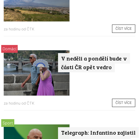
ČÍST VÍCE
za hodinu od
ČTK
Domácí
V neděli a pondělí bude v
části ČR opět vedro
ČÍST VÍCE
za hodinu od
ČTK
Sport
Telegraph: Infantino zajistil