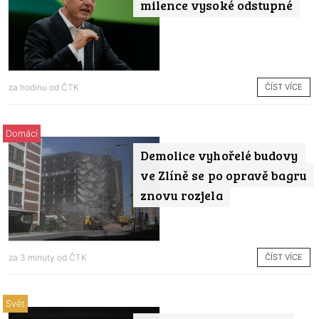
milence vysoké odstupné
ČÍST VÍCE
za hodinu od
ČTK
Domácí
Demolice vyhořelé budovy
ve Zlíně se po opravě bagru
znovu rozjela
ČÍST VÍCE
za 3 minuty od
ČTK
Svět