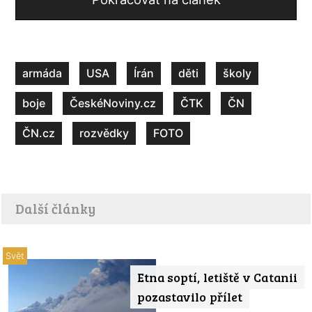
armáda
USA
Írán
děti
školy
boje
ČeskéNoviny.cz
ČTK
ČN
ČN.cz
rozvědky
FOTO
Další články
Svět
Etna soptí, letiště v Catanii
pozastavilo přílet