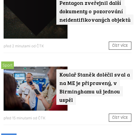
Pentagon zveřejnil další
dokumenty o pozorování
neidentifikovaných objektů
ČÍST VÍCE
před 2 minutami od
ČTK
Sport
Koulař Staněk doléčil sval a
na ME je připravený, v
Birminghamu už jednou
uspěl
ČÍST VÍCE
před 15 minutami od
ČTK