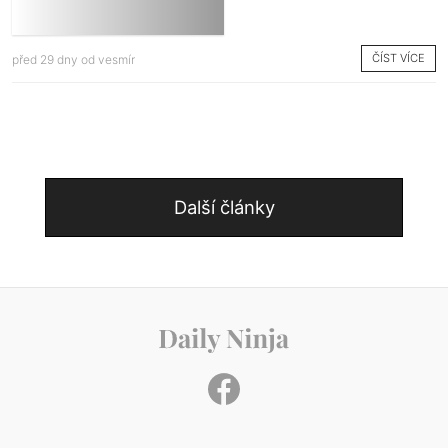
ČÍST VÍCE
před 29 dny od
vesmír
Další články