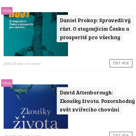
Věda
Daniel Prokop: Spravedlivý
růst. O stagnujícím Česku a
prosperitě pro všechny
ČÍST VÍCE
před 29 dny od
vesmír
Věda
David Attenborough:
Zkoušky života. Pozoruhodný
svět zvířecího chování
ČÍST VÍCE