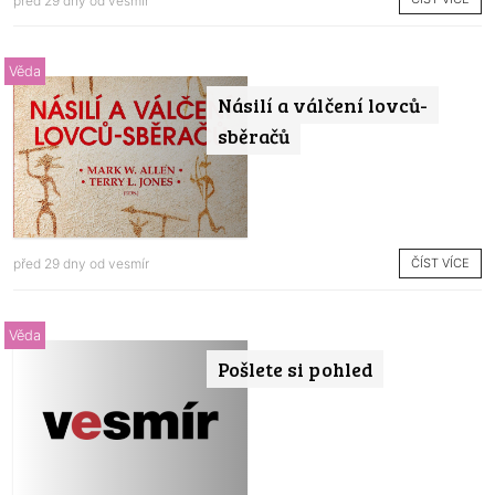
před 29 dny od
vesmír
Věda
Násilí a válčení lovců-
sběračů
ČÍST VÍCE
před 29 dny od
vesmír
Věda
Pošlete si pohled