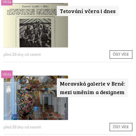
Věda
Tetování včera i dnes
ČÍST VÍCE
před 29 dny od
vesmír
Věda
Moravská galerie v Brně:
mezi uměním a designem
ČÍST VÍCE
před 29 dny od
vesmír