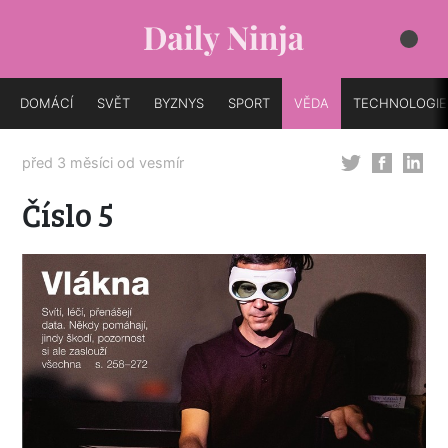
DOMÁCÍ
SVĚT
BYZNYS
SPORT
VĚDA
TECHNOLOGIE
před 3 měsíci od
vesmír
Číslo 5