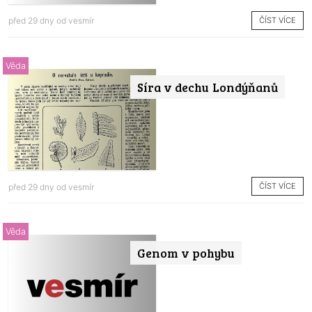
ČÍST VÍCE
před 29 dny od
vesmír
Věda
Síra v dechu Londýňanů
ČÍST VÍCE
před 29 dny od
vesmír
Věda
Genom v pohybu