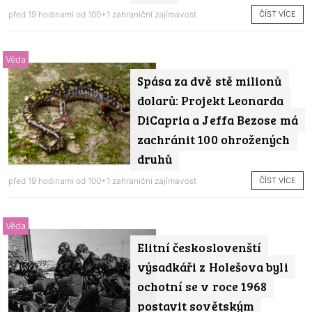
ČÍST VÍCE
před 19 hodinami od
100+1 zahraniční zajímavost
Věda
Spása za dvě stě milionů
dolarů: Projekt Leonarda
DiCapria a Jeffa Bezose má
zachránit 100 ohrožených
druhů
ČÍST VÍCE
před 19 hodinami od
100+1 zahraniční zajímavost
Věda
Elitní českoslovenští
výsadkáři z Holešova byli
ochotní se v roce 1968
postavit sovětským