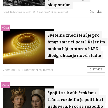
okupantům
ČÍST VÍCE
před 19 hodinami od
100+1 zahraniční zajímavost
Věda
Světelné znečištění je pro
hmyz smrtící pastí. Řešením
mohou být jantarové LED
diody, ukazuje nová studie
ČÍST VÍCE
včera od
100+1 zahraniční zajímavost
Věda
Spojili se kvůli českému
trůnu, rozdělila je politika i
nedůvěra. Proč se rozpadlo