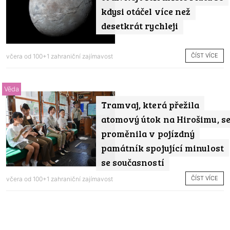
kdysi otáčel více než
desetkrát rychleji
ČÍST VÍCE
včera od
100+1 zahraniční zajímavost
Věda
Tramvaj, která přežila
atomový útok na Hirošimu, s
proměnila v pojízdný
památník spojující minulost
se současností
ČÍST VÍCE
včera od
100+1 zahraniční zajímavost