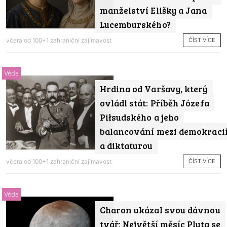
manželství Elišky a Jana
Lucemburského?
ČÍST VÍCE
včera od
100+1 zahraniční zajímavost
Věda
Hrdina od Varšavy, který
ovládl stát: Příběh Józefa
Piłsudského a jeho
balancování mezi demokraci
a diktaturou
ČÍST VÍCE
včera od
100+1 zahraniční zajímavost
Věda
Charon ukázal svou dávnou
tvář: Největší měsíc Pluta se