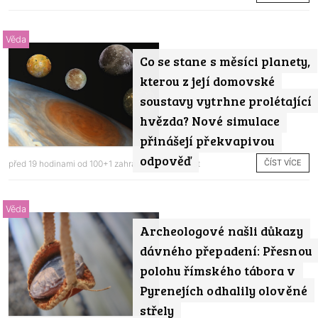
Věda
Co se stane s měsíci planety,
kterou z její domovské
soustavy vytrhne prolétající
hvězda? Nové simulace
přinášejí překvapivou
odpověď
ČÍST VÍCE
před 19 hodinami od
100+1 zahraniční zajímavost
Věda
Archeologové našli důkazy
dávného přepadení: Přesnou
polohu římského tábora v
Pyrenejích odhalily olověné
střely