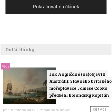
Pokračovat na článek
Další články
Věda
Jak Angličané (ne)objevili
Austrálii: Slavného britského
mořeplavece Jamese Cooka
předběhl holandský kapitán
ČÍST VÍCE
před 19 hodinami od
100+1 zahraniční zajímavost