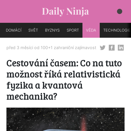
DOMÁCÍ
SVĚT
BYZNYS
SPORT
VĚDA
TECHNOLOGIE
před 3 měsíci od
100+1 zahraniční zajímavost
Cestování časem: Co na tuto
možnost říká relativistická
fyzika a kvantová
mechanika?