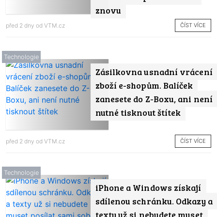
znovu
ČÍST VÍCE
před 2 dny od
VTM.cz
Technologie
Zásilkovna usnadní vrácení
zboží e-shopům. Balíček
zanesete do Z-Boxu, ani není
nutné tisknout štítek
ČÍST VÍCE
před 2 dny od
VTM.cz
Technologie
iPhone a Windows získají
sdílenou schránku. Odkazy a
texty už si nebudete muset