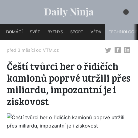
DOMÁCÍ
SVĚT
BYZNYS
SPORT
VĚDA
TECHNOLOGIE
před 3 měsíci od
VTM.cz
Čeští tvůrci her o řidičích
kamionů poprvé utržili přes
miliardu, impozantní je i
ziskovost