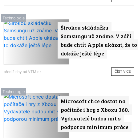
Technologie
Širokou skládačku
Samsungu už známe. V září
bude chtít Apple ukázat, že to
dokáže ještě lépe
ČÍST VÍCE
před 2 dny od
VTM.cz
Technologie
Microsoft chce dostat na
počítače i hry z Xboxu 360.
Vydavatelé budou mít s
podporou minimum práce