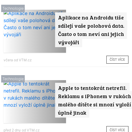
Technologie
Aplikace na Androidu tiše
sdílejí vaše polohová data.
Často o tom neví ani jejich
vývojáři
ČÍST VÍCE
včera od
VTM.cz
Technologie
Apple to tentokrát netrefil.
Reklamu s iPhonem v rukách
malého dítěte si mnozí vyloží
úplně jinak
ČÍST VÍCE
před 2 dny od
VTM.cz