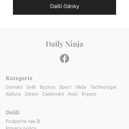
Další články
Kategorie
Domácí
Svět
Byznys
Sport
Věda
Technologie
Kultura
Zdraví
Cestování
Auto
Krypto
Další
Podpořte nás ₿
Privacy policy