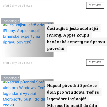
ČÍST VÍCE
před 2 dny od
VTM.cz
Technologie
Češi zajistí ještě odolnější
iPhony. Apple koupil
brněnské experty na úpravu
povrchů
ČÍST VÍCE
před 2 dny od
VTM.cz
Technologie
Napsal původní Správce
úloh pro Windows. Teď se
legendární vývojář
Microsoftu pustil do díla