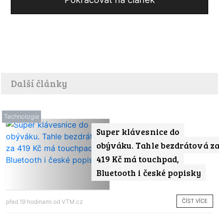
Další články
Technologie
Super klávesnice do
obýváku. Tahle bezdrátová z
419 Kč má touchpad,
Bluetooth i české popisky
ČÍST VÍCE
před 19 hodinami od
VTM.cz