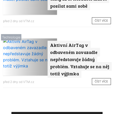
posílat sami sobě
ČÍST VÍCE
před 2 dny od
VTM.cz
Technologie
Aktivní AirTag v
odbaveném zavazadle
nepředstavuje žádný
problém. Vztahuje se na něj
totiž výjimka
ČÍST VÍCE
před 2 dny od
VTM.cz