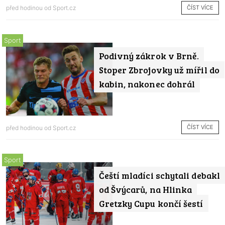
ČÍST VÍCE
před hodinou od
Sport.cz
Sport
Podivný zákrok v Brně.
Stoper Zbrojovky už mířil do
kabin, nakonec dohrál
ČÍST VÍCE
před hodinou od
Sport.cz
Sport
Čeští mladíci schytali debakl
od Švýcarů, na Hlinka
Gretzky Cupu končí šestí