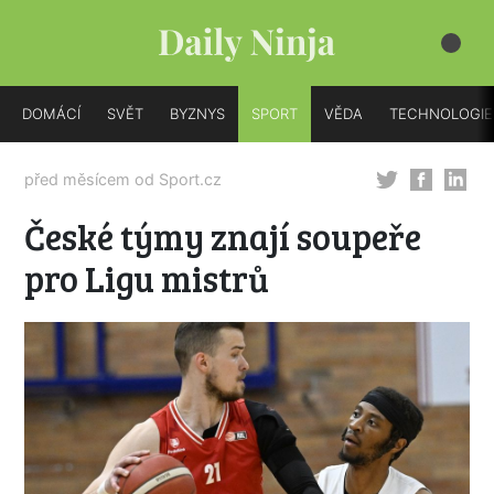
DOMÁCÍ
SVĚT
BYZNYS
SPORT
VĚDA
TECHNOLOGIE
před měsícem od
Sport.cz
České týmy znají soupeře
pro Ligu mistrů