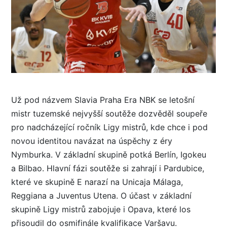
Už pod názvem Slavia Praha Era NBK se letošní
mistr tuzemské nejvyšší soutěže dozvěděl soupeře
pro nadcházející ročník Ligy mistrů, kde chce i pod
novou identitou navázat na úspěchy z éry
Nymburka. V základní skupině potká Berlín, Igokeu
a Bilbao. Hlavní fázi soutěže si zahrají i Pardubice,
které ve skupině E narazí na Unicaja Málaga,
Reggiana a Juventus Utena. O účast v základní
skupině Ligy mistrů zabojuje i Opava, které los
přisoudil do osmifinále kvalifikace Varšavu.