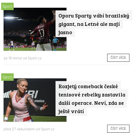
Sport
Oporu Sparty vábí brazilský
gigant, na Letné ale mají
jasno
ČÍST VÍCE
za 18 minut od
Sport.cz
Sport
Rozjetý comeback české
tenisové rebelky zastavila
další operace. Neví, zda se
ještě vrátí
ČÍST VÍCE
před 27 sekundami od
Sport.cz