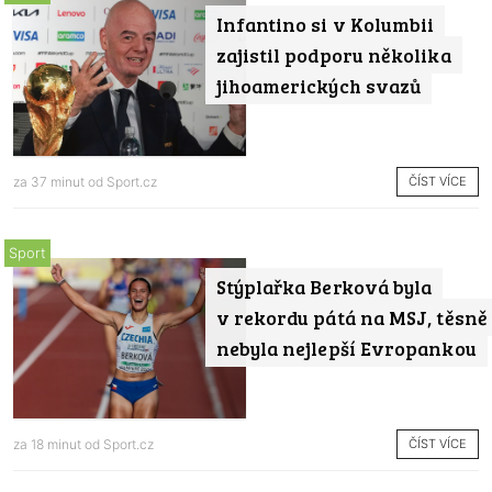
Infantino si v Kolumbii
zajistil podporu několika
jihoamerických svazů
ČÍST VÍCE
za 37 minut od
Sport.cz
Sport
Stýplařka Berková byla
v rekordu pátá na MSJ, těsně
nebyla nejlepší Evropankou
ČÍST VÍCE
za 18 minut od
Sport.cz