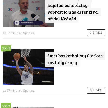
kapitán osmnáctky.
Popravila nás defenzíva,
přidal Nedvěd
ČÍST VÍCE
za 57 minut od
Sport.cz
Sport
Smrt basketbalisty Clarkea
zavinily drogy
ČÍST VÍCE
za 57 minut od
Sport.cz
Sport