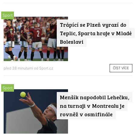
Sport
Trápící se Plzeň vyrazí do
Teplic, Sparta hraje v Mladé
Boleslavi
ČÍST VÍCE
před 38 minutami od
Sport.cz
Sport
Menšík napodobil Lehečku,
na turnaji v Montrealu je
rovněž v osmifinále