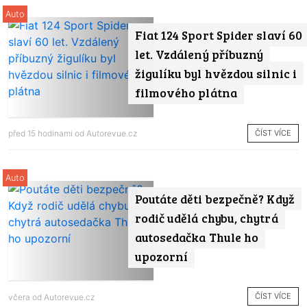
Auto
Fiat 124 Sport Spider slaví 60
let. Vzdálený příbuzný
žigulíku byl hvězdou silnic i
filmového plátna
ČÍST VÍCE
před 15 hodinami od
Autorevue.cz
Auto
Poutáte děti bezpečně? Když
rodič udělá chybu, chytrá
autosedačka Thule ho
upozorní
ČÍST VÍCE
včera od
Autorevue.cz