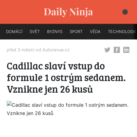
DOMÁCÍ
SVĚT
BYZNYS
SPORT
VĚDA
TECHNOLOGIE
před 3 měsíci od
Autorevue.cz
Cadillac slaví vstup do
formule 1 ostrým sedanem.
Vznikne jen 26 kusů