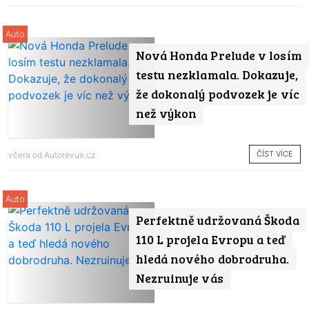
Auto
Nová Honda Prelude v losím
testu nezklamala. Dokazuje,
že dokonalý podvozek je víc
než výkon
ČÍST VÍCE
včera od
Autorevue.cz
Auto
Perfektně udržovaná Škoda
110 L projela Evropu a teď
hledá nového dobrodruha.
Nezruinuje vás