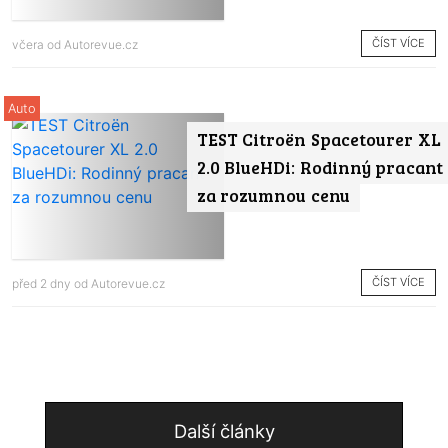
ČÍST VÍCE
včera od
Autorevue.cz
Auto
TEST Citroën Spacetourer XL
2.0 BlueHDi: Rodinný pracant
za rozumnou cenu
ČÍST VÍCE
před 2 dny od
Autorevue.cz
Další články