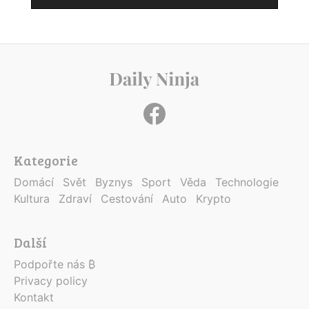
Kategorie
Domácí
Svět
Byznys
Sport
Věda
Technologie
Kultura
Zdraví
Cestování
Auto
Krypto
Další
Podpořte nás ₿
Privacy policy
Kontakt