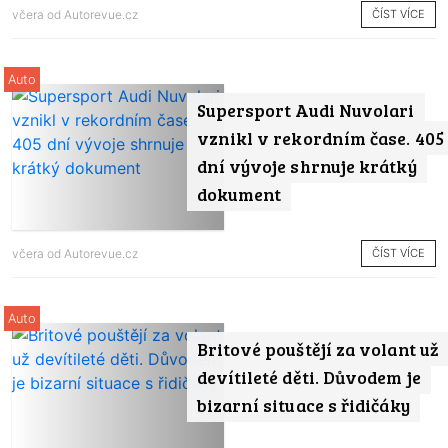
ČÍST VÍCE
včera od
Autorevue.cz
Auto
Supersport Audi Nuvolari
vznikl v rekordním čase. 405
dní vývoje shrnuje krátký
dokument
ČÍST VÍCE
včera od
Autorevue.cz
Auto
Britové pouštějí za volant už
devítileté děti. Důvodem je
bizarní situace s řidičáky