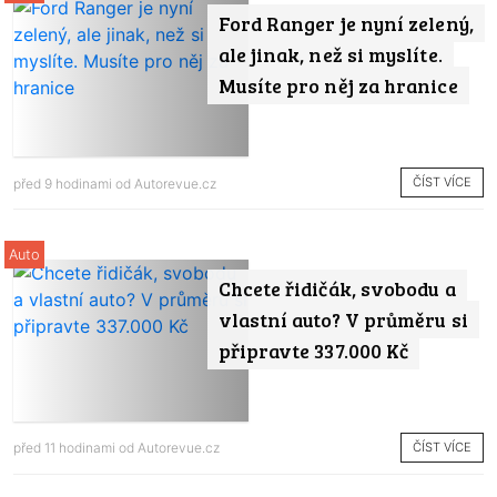
Ford Ranger je nyní zelený,
ale jinak, než si myslíte.
Musíte pro něj za hranice
ČÍST VÍCE
před 9 hodinami od
Autorevue.cz
Auto
Chcete řidičák, svobodu a
vlastní auto? V průměru si
připravte 337.000 Kč
ČÍST VÍCE
před 11 hodinami od
Autorevue.cz