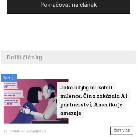
Pokračovat na článek
Další články
Byznys
Jako kdyby mi zabili
milence. Čína zakázala AI
partnerství, Amerika je
omezuje
ČÍST VÍCE
za hodinu od
Aktuálně.cz