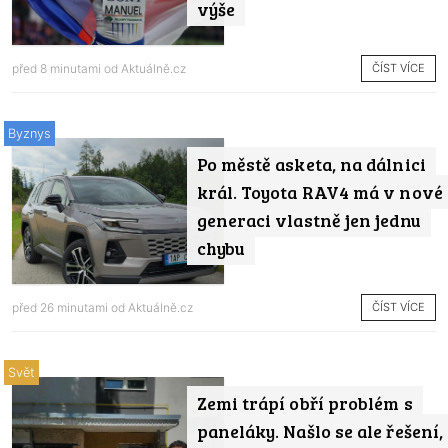
výše
ČÍST VÍCE
před 8 minutami od
Aktuálně.cz
Byznys
Po městě asketa, na dálnici
král. Toyota RAV4 má v nové
generaci vlastně jen jednu
chybu
ČÍST VÍCE
před 26 minutami od
Aktuálně.cz
Svět
Zemi trápí obří problém s
paneláky. Našlo se ale řešení,