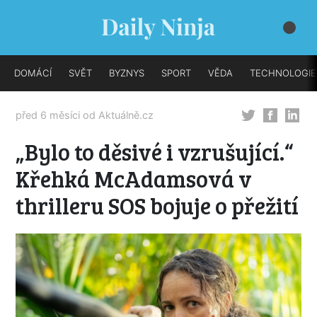
DOMÁCÍ
SVĚT
BYZNYS
SPORT
VĚDA
TECHNOLOGIE
před 6 měsíci od
Aktuálně.cz
„Bylo to děsivé i vzrušující.“
Křehká McAdamsová v
thrilleru SOS bojuje o přežití