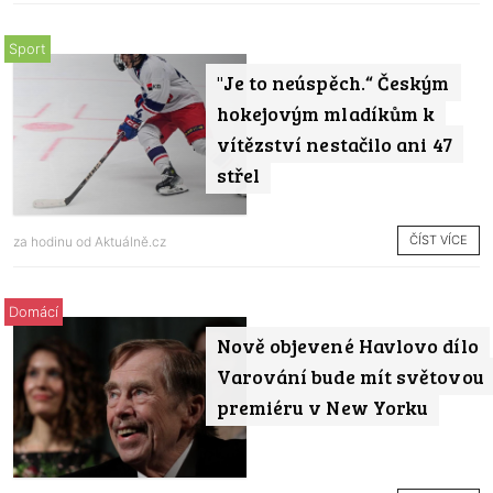
Sport
"Je to neúspěch.“ Českým
hokejovým mladíkům k
vítězství nestačilo ani 47
střel
ČÍST VÍCE
za hodinu od
Aktuálně.cz
Domácí
Nově objevené Havlovo dílo
Varování bude mít světovou
premiéru v New Yorku