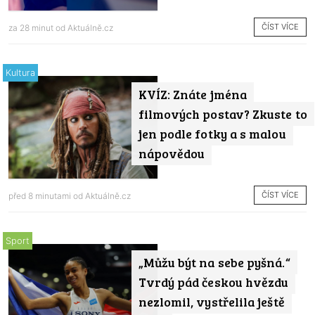
ČÍST VÍCE
za 28 minut od
Aktuálně.cz
Kultura
KVÍZ: Znáte jména
filmových postav? Zkuste to
jen podle fotky a s malou
nápovědou
ČÍST VÍCE
před 8 minutami od
Aktuálně.cz
Sport
„Můžu být na sebe pyšná.“
Tvrdý pád českou hvězdu
nezlomil, vystřelila ještě