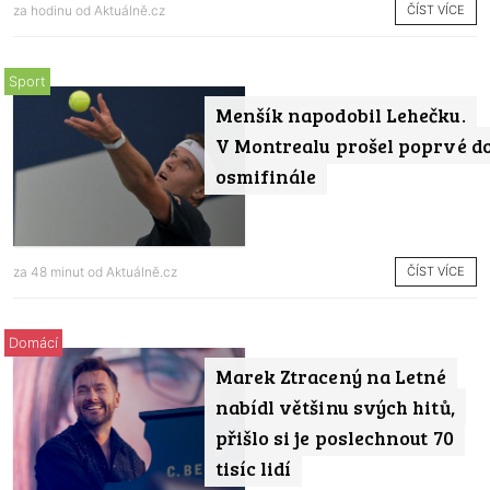
ČÍST VÍCE
za hodinu od
Aktuálně.cz
Sport
Menšík napodobil Lehečku.
V Montrealu prošel poprvé d
osmifinále
ČÍST VÍCE
za 48 minut od
Aktuálně.cz
Domácí
Marek Ztracený na Letné
nabídl většinu svých hitů,
přišlo si je poslechnout 70
tisíc lidí