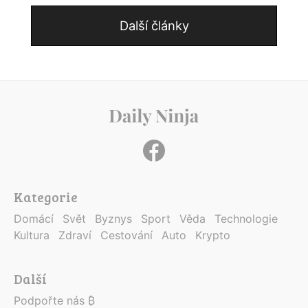
Další články
Kategorie
Domácí
Svět
Byznys
Sport
Věda
Technologie
Kultura
Zdraví
Cestování
Auto
Krypto
Další
Podpořte nás ₿