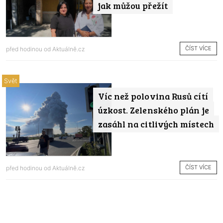
jak můžou přežít
ČÍST VÍCE
před hodinou od
Aktuálně.cz
Svět
Víc než polovina Rusů cítí
úzkost. Zelenského plán je
zasáhl na citlivých místech
ČÍST VÍCE
před hodinou od
Aktuálně.cz