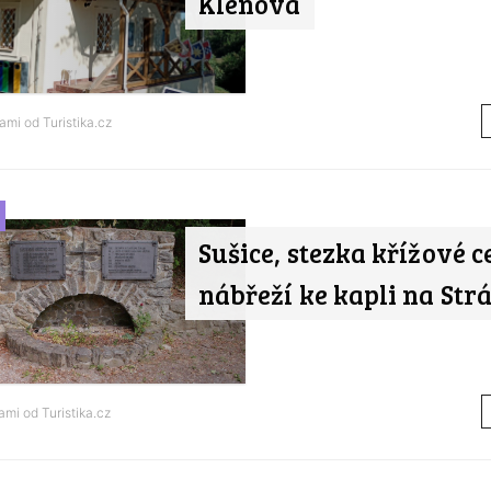
Klenová
nami od
Turistika.cz
Sušice, stezka křížové c
nábřeží ke kapli na Strá
nami od
Turistika.cz