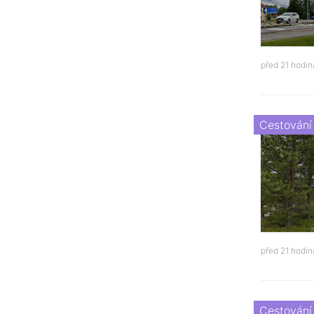
před 21 hodi
Cestování
před 21 hodi
Cestování