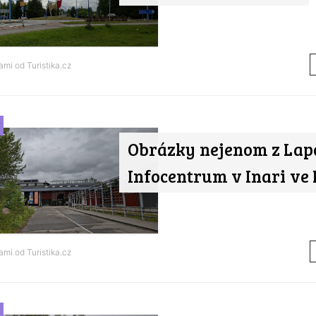
nami od
Turistika.cz
Obrázky nejenom z Lap
Infocentrum v Inari ve
nami od
Turistika.cz