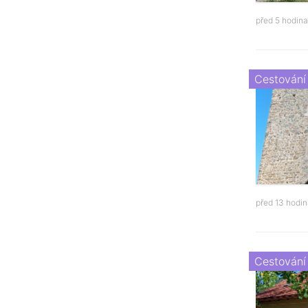
před 5 hodin
Cestování
před 13 hodi
Cestování