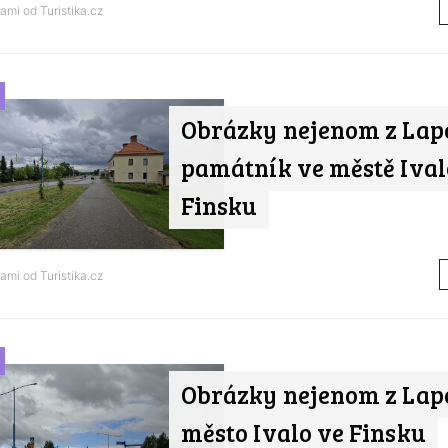
nami od
Turistika.cz
Obrázky nejenom z Lap
památník ve městě Ival
Finsku
nami od
Turistika.cz
Obrázky nejenom z Lap
město Ivalo ve Finsku