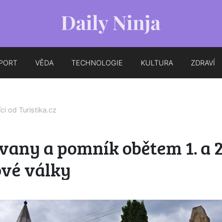
PORT
VĚDA
TECHNOLOGIE
KULTURA
ZDRAVÍ
íci od
Turistika.cz
any a pomník obětem 1. a 2
ové války