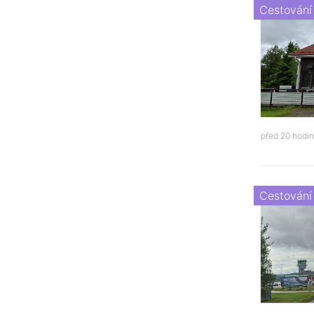
Cestování
před 20 hodi
Cestování