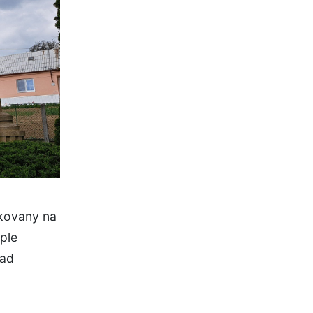
ukovany na
ple
nad