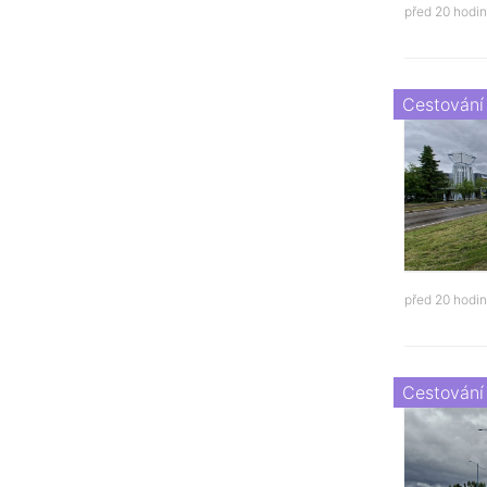
před 20 hodi
Cestování
před 20 hodi
Cestování