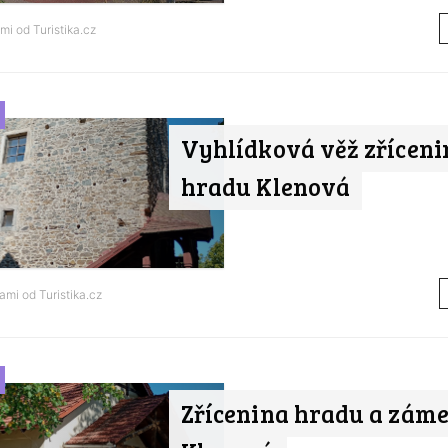
ami od
Turistika.cz
Vyhlídková věž zříceni
hradu Klenová
nami od
Turistika.cz
Zřícenina hradu a zám