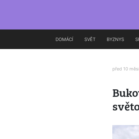
DOMÁCÍ
SVĚT
BYZNYS
S
před 10 měs
Bukov
svět