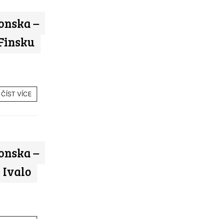
onska –
 Finsku
ČÍST VÍCE
onska –
, Ivalo