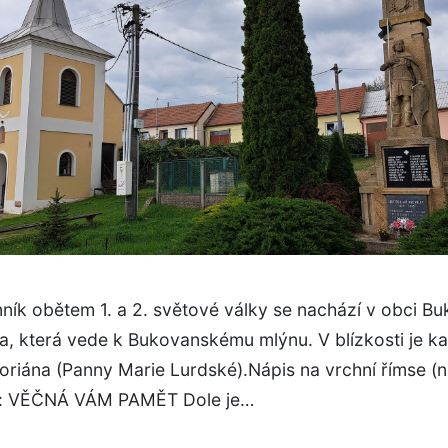
ník obětem 1. a 2. světové války se nachází v obci B
na, která vede k Bukovanskému mlýnu. V blízkosti je ka
oriána (Panny Marie Lurdské).Nápis na vrchní římse (
): VĚČNÁ VÁM PAMĚT Dole je…