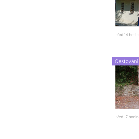
před 14 hodi
Cestování
před 17 hodi