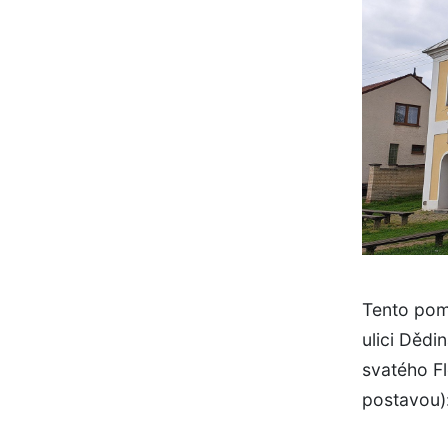
Tento pom
ulici Dědi
svatého Fl
postavou