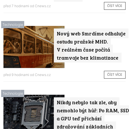
ČÍST VÍCE
před 7 hodinami od
Cnews.cz
Technologie
Nový web Smrdíme odhaluje
ostudu pražské MHD.
V reálném čase počítá
tramvaje bez klimatizace
ČÍST VÍCE
před 9 hodinami od
Cnews.cz
Technologie
Nikdy nebylo tak zle, aby
nemohlo být hůř: Po RAM, SSD
a GPU teď přichází
zdražování základních