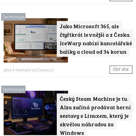
Technologie
Jako Microsoft 365, ale
čtyřikrát levnější a z Česka.
IceWarp nabízí kancelářské
balíky a cloud od 34 korun
ČÍST VÍCE
před 4 hodinami od
Cnews.cz
Technologie
Český Steam Machine je tu.
Alza začíná prodávat herní
sestavy s Linuxem, který je
skvělou náhradou za
Windows