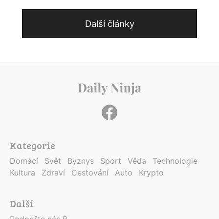
Další články
Kategorie
Domácí
Svět
Byznys
Sport
Věda
Technologie
Kultura
Zdraví
Cestování
Auto
Krypto
Další