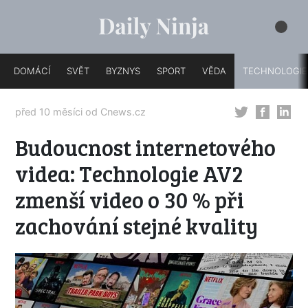
DOMÁCÍ
SVĚT
BYZNYS
SPORT
VĚDA
TECHNOLOGIE
před 10 měsíci od
Cnews.cz
Budoucnost internetového
videa: Technologie AV2
zmenší video o 30 % při
zachování stejné kvality