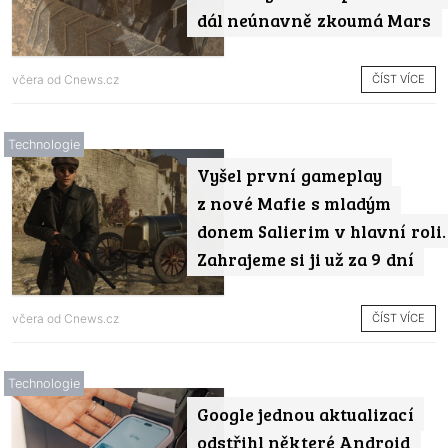
dál neúnavně zkoumá Mars
ČÍST VÍCE
včera od
Cnews.cz
Technologie
Vyšel první gameplay
z nové Mafie s mladým
donem Salierim v hlavní roli.
Zahrajeme si ji už za 9 dní
ČÍST VÍCE
včera od
Cnews.cz
Technologie
Google jednou aktualizací
odstřihl některé Android