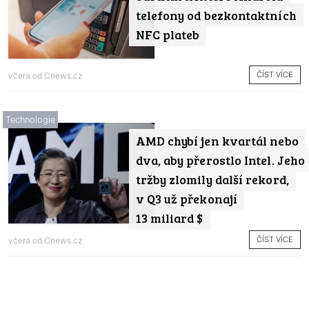
telefony od bezkontaktních
NFC plateb
ČÍST VÍCE
včera od
Cnews.cz
Technologie
AMD chybí jen kvartál nebo
dva, aby přerostlo Intel. Jeho
tržby zlomily další rekord,
v Q3 už překonají
13 miliard $
ČÍST VÍCE
včera od
Cnews.cz