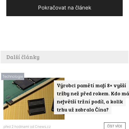
Pokračovat na článek
Další články
Technologie
Výrobci pamětí mají 8× vyšší
tržby než před rokem. Kdo má
největší tržní podíl, a kolik
trhu už zabrala Čína?
ČÍST VÍCE
před 2 hodinami od
Cnews.cz