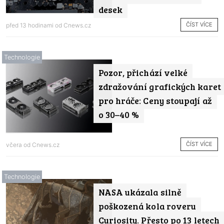
desek
ČÍST VÍCE
před 13 hodinami od
Cnews.cz
Technologie
Pozor, přichází velké
zdražování grafických karet
pro hráče: Ceny stoupají až
o 30–40 %
ČÍST VÍCE
včera od
Cnews.cz
Technologie
NASA ukázala silně
poškozená kola roveru
Curiosity. Přesto po 13 letech