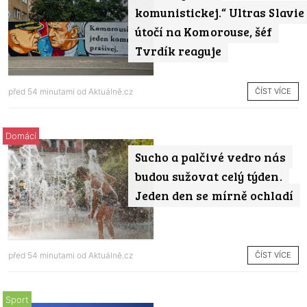
komunistickej.“ Ultras Slavie
útočí na Komorouse, šéf
Tvrdík reaguje
ČÍST VÍCE
před 54 minutami od
Aktuálně.cz
Domácí
Sucho a palčivé vedro nás
budou sužovat celý týden.
Jeden den se mírně ochladí
ČÍST VÍCE
před 54 minutami od
Aktuálně.cz
Sport