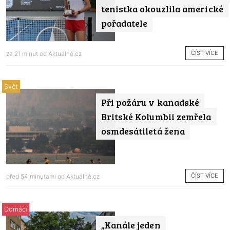
tenistka okouzlila americké
pořadatele
ČÍST VÍCE
za 21 minut od
Aktuálně.cz
Svět
Při požáru v kanadské
Britské Kolumbii zemřela
osmdesátiletá žena
ČÍST VÍCE
před 54 minutami od
Aktuálně.cz
Domácí
„Kanále jeden