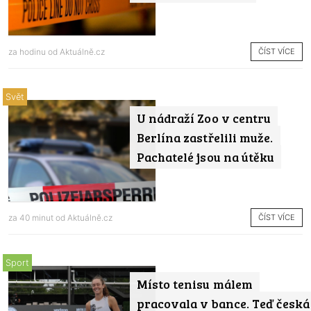
ČÍST VÍCE
za hodinu od
Aktuálně.cz
Svět
U nádraží Zoo v centru
Berlína zastřelili muže.
Pachatelé jsou na útěku
ČÍST VÍCE
za 40 minut od
Aktuálně.cz
Sport
Místo tenisu málem
pracovala v bance. Teď česká