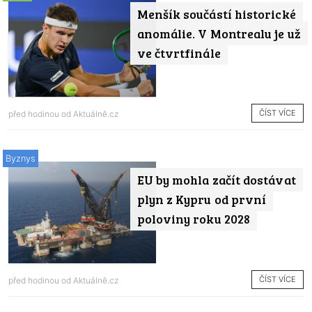
Menšík součástí historické
anomálie. V Montrealu je už
ve čtvrtfinále
ČÍST VÍCE
před hodinou od
Aktuálně.cz
Byznys
EU by mohla začít dostávat
plyn z Kypru od první
poloviny roku 2028
ČÍST VÍCE
před hodinou od
Aktuálně.cz