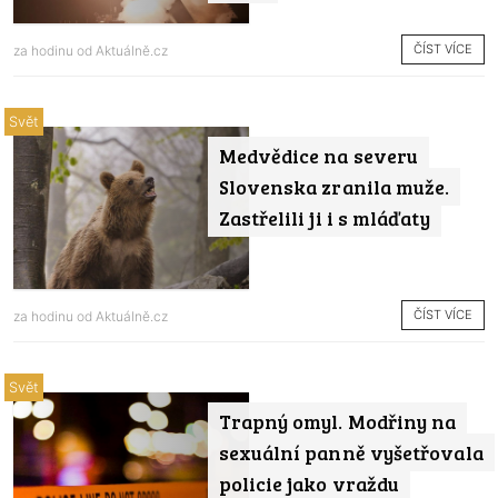
ČÍST VÍCE
za hodinu od
Aktuálně.cz
Svět
Medvědice na severu
Slovenska zranila muže.
Zastřelili ji i s mláďaty
ČÍST VÍCE
za hodinu od
Aktuálně.cz
Svět
Trapný omyl. Modřiny na
sexuální panně vyšetřovala
policie jako vraždu