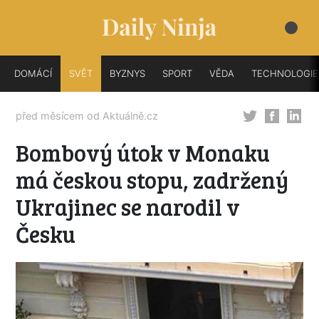
DOMÁCÍ
SVĚT
BYZNYS
SPORT
VĚDA
TECHNOLOGIE
před měsícem od
Aktuálně.cz
Bombový útok v Monaku
má českou stopu, zadržený
Ukrajinec se narodil v
Česku