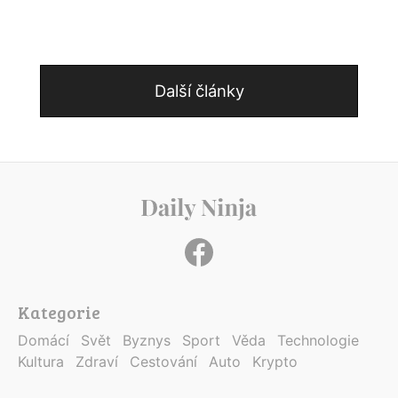
Další články
Kategorie
Domácí
Svět
Byznys
Sport
Věda
Technologie
Kultura
Zdraví
Cestování
Auto
Krypto