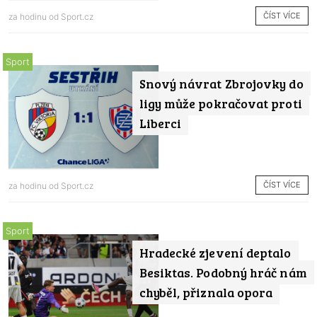
ČÍST VÍCE
za hodinu od
Sport.cz
Sport
Snový návrat Zbrojovky do
ligy může pokračovat proti
Liberci
ČÍST VÍCE
za hodinu od
Sport.cz
Sport
Hradecké zjevení deptalo
Besiktas. Podobný hráč nám
chyběl, přiznala opora