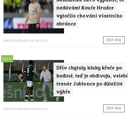
nedávám! Kouče Hradce
vytočilo chování vlastního
obránce
ČÍST VÍCE
před 6 hodinami od
Sport.cz
Sport
Dřív chytaly kluky křeče po
hodině, teď je obdivuju, velebí
trenér Jablonce po důležité
výhře
ČÍST VÍCE
před 8 hodinami od
Sport.cz