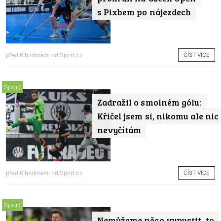
s Pixbem po nájezdech
ČÍST VÍCE
před 6 hodinami od
Sport.cz
Sport
Zadražil o smolném gólu:
Křičel jsem si, nikomu ale nic
nevyčítám
ČÍST VÍCE
před 6 hodinami od
Sport.cz
Sport
Nemůžeme něco vypustit, to