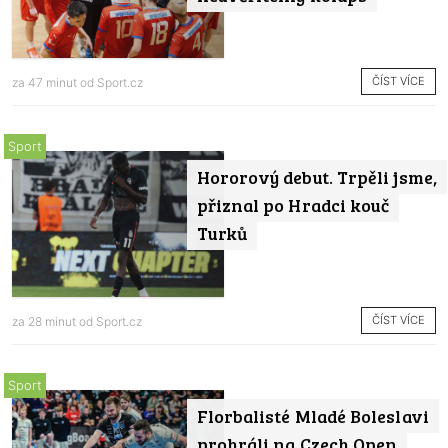
ČÍST VÍCE
za 47 minut od
Sport.cz
Sport
Hororový debut. Trpěli jsme,
přiznal po Hradci kouč
Turků
ČÍST VÍCE
za 28 minut od
Sport.cz
Sport
Florbalisté Mladé Boleslavi
prohráli na Czech Open