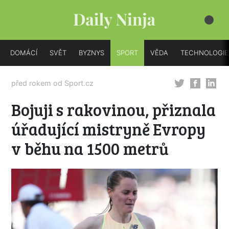
DOMÁCÍ
SVĚT
BYZNYS
SPORT
VĚDA
TECHNOLOGIE
před rokem od
Sport.cz
Bojuji s rakovinou, přiznala
úřadující mistryně Evropy
v běhu na 1500 metrů