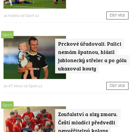
ČÍST VÍCE
za hodinu od
Sport.cz
Sport
Prckové úřadovali. Palici
nemám špatnou, hlásil
jablonecký střelec a po gólu
ukazoval kouty
ČÍST VÍCE
za 47 minut od
Sport.cz
Sport
Zoufalství a slzy zmaru.
Čeští mladíci předvedli
neuvěřitelný kolaps