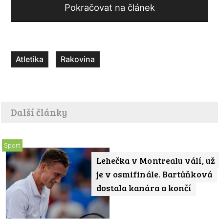
Pokračovat na článek
Atletika
Rakovina
Další články
Sport
Lehečka v Montrealu válí, už
je v osmifinále. Bartůňková
dostala kanára a končí