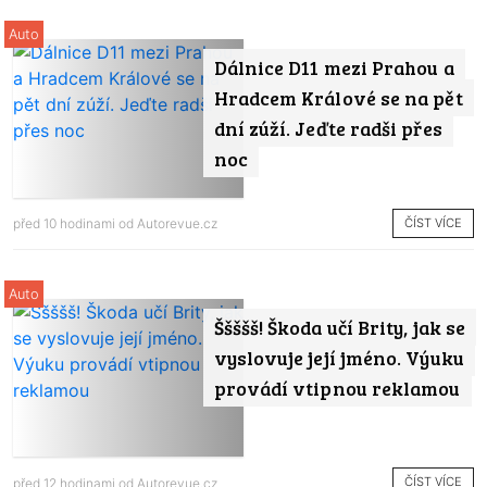
Auto
Dálnice D11 mezi Prahou a
Hradcem Králové se na pět
dní zúží. Jeďte radši přes
noc
ČÍST VÍCE
před 10 hodinami od
Autorevue.cz
Auto
Ššššš! Škoda učí Brity, jak se
vyslovuje její jméno. Výuku
provádí vtipnou reklamou
ČÍST VÍCE
před 12 hodinami od
Autorevue.cz