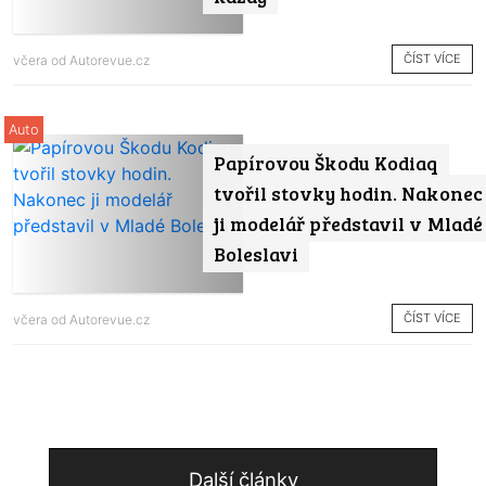
ČÍST VÍCE
včera od
Autorevue.cz
Auto
Papírovou Škodu Kodiaq
tvořil stovky hodin. Nakonec
ji modelář představil v Mladé
Boleslavi
ČÍST VÍCE
včera od
Autorevue.cz
Další články