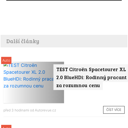
Další články
Auto
TEST Citroën Spacetourer XL
2.0 BlueHDi: Rodinný pracant
za rozumnou cenu
ČÍST VÍCE
před 3 hodinami od
Autorevue.cz