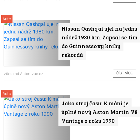
Auto
Nissan Qashqai ujel na jednu
nádrž 1980 km. Zapsal se tím
do Guinnessovy knihy
rekordů
ČÍST VÍCE
včera od
Autorevue.cz
Auto
Jako stroj času: K mání je
úplně nový Aston Martin V8
Vantage z roku 1990