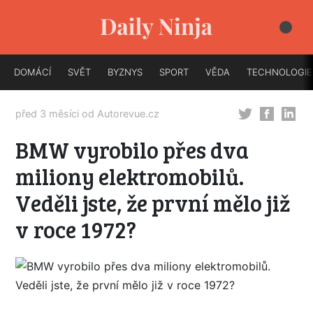
DOMÁCÍ
SVĚT
BYZNYS
SPORT
VĚDA
TECHNOLOGIE
před 3 měsíci od
Autorevue.cz
BMW vyrobilo přes dva
miliony elektromobilů.
Veděli jste, že první mělo již
v roce 1972?