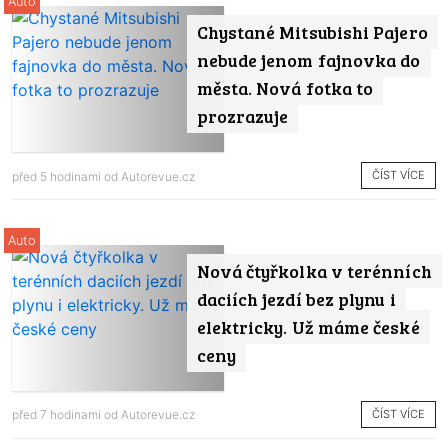
Auto
Chystané Mitsubishi Pajero
nebude jenom fajnovka do
města. Nová fotka to
prozrazuje
ČÍST VÍCE
před 5 hodinami od
Autorevue.cz
Auto
Nová čtyřkolka v terénních
daciích jezdí bez plynu i
elektricky. Už máme české
ceny
ČÍST VÍCE
před 7 hodinami od
Autorevue.cz