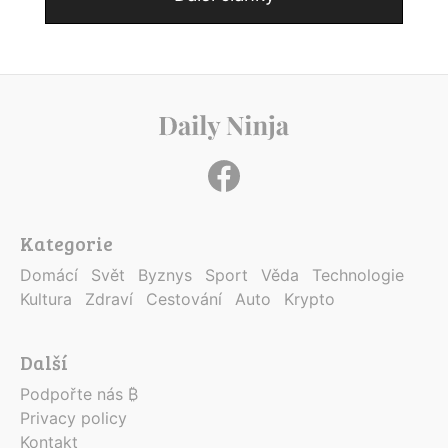
Kategorie
Domácí
Svět
Byznys
Sport
Věda
Technologie
Kultura
Zdraví
Cestování
Auto
Krypto
Další
Podpořte nás ₿
Privacy policy
Kontakt