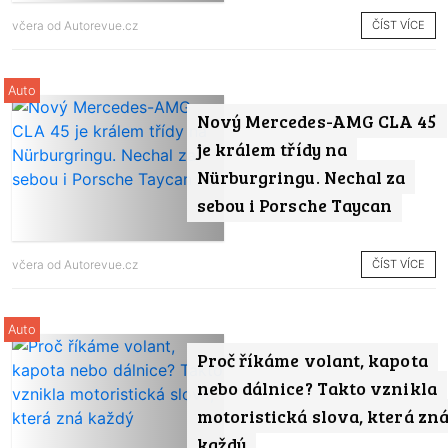
ČÍST VÍCE
včera od
Autorevue.cz
Auto
Nový Mercedes-AMG CLA 45
je králem třídy na
Nürburgringu. Nechal za
sebou i Porsche Taycan
ČÍST VÍCE
včera od
Autorevue.cz
Auto
Proč říkáme volant, kapota
nebo dálnice? Takto vznikla
motoristická slova, která zn
každý