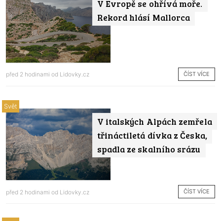
V Evropě se ohřívá moře.
Rekord hlásí Mallorca
ČÍST VÍCE
před 2 hodinami od
Lidovky.cz
Svět
V italských Alpách zemřela
třináctiletá dívka z Česka,
spadla ze skalního srázu
ČÍST VÍCE
před 2 hodinami od
Lidovky.cz