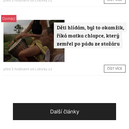
před 5 hodinami od
Lidovky.cz
Domácí
Děti hlídám, byl to okamžik,
říká matka chlapce, který
zemřel po pádu ze stožáru
ČÍST VÍCE
před 5 hodinami od
Lidovky.cz
Další články