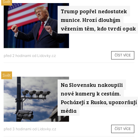
Svět
Trump popřel nedostatek
munice. Hrozí dlouhým
vězením těm, kdo tvrdí opak
ČÍST VÍCE
před 2 hodinami od
Lidovky.cz
Svět
Na Slovensku nakoupili
nové kamery k cestám.
Pocházejí z Ruska, upozorňují
média
ČÍST VÍCE
před 3 hodinami od
Lidovky.cz