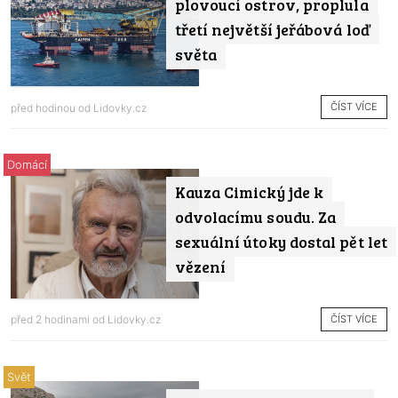
plovoucí ostrov, proplula
třetí největší jeřábová loď
světa
ČÍST VÍCE
před hodinou od
Lidovky.cz
Domácí
Kauza Cimický jde k
odvolacímu soudu. Za
sexuální útoky dostal pět let
vězení
ČÍST VÍCE
před 2 hodinami od
Lidovky.cz
Svět