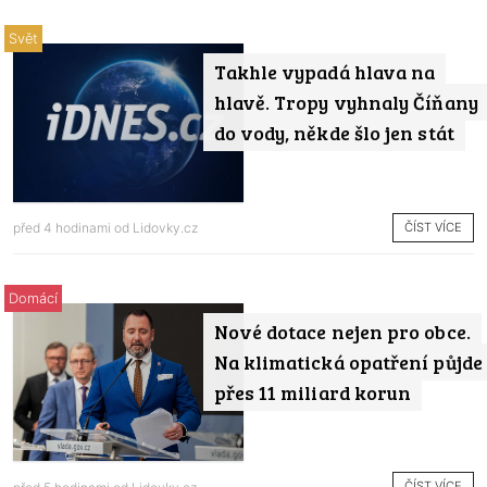
Svět
Takhle vypadá hlava na
hlavě. Tropy vyhnaly Číňany
do vody, někde šlo jen stát
ČÍST VÍCE
před 4 hodinami od
Lidovky.cz
Domácí
Nové dotace nejen pro obce.
Na klimatická opatření půjde
přes 11 miliard korun
ČÍST VÍCE