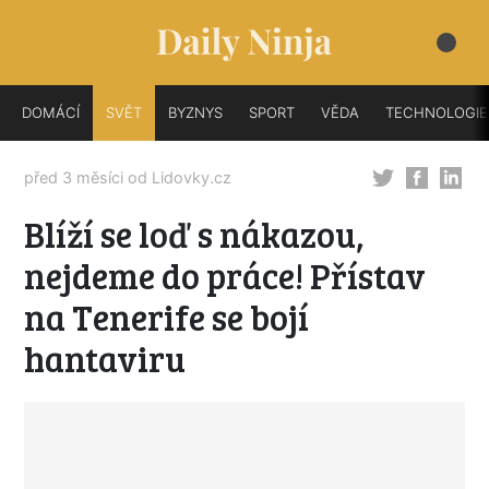
DOMÁCÍ
SVĚT
BYZNYS
SPORT
VĚDA
TECHNOLOGIE
před 3 měsíci od
Lidovky.cz
Blíží se loď s nákazou,
nejdeme do práce! Přístav
na Tenerife se bojí
hantaviru