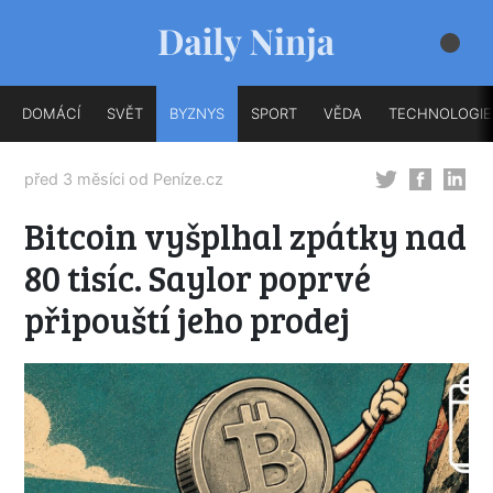
DOMÁCÍ
SVĚT
BYZNYS
SPORT
VĚDA
TECHNOLOGIE
před 3 měsíci od
Peníze.cz
Bitcoin vyšplhal zpátky nad
80 tisíc. Saylor poprvé
připouští jeho prodej