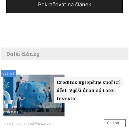
Pokračovat na článek
Další články
Byznys
Creditas vylepšuje spořicí
účet. Vyšší úrok dá i bez
investic
ČÍST VÍCE
před 8 hodinami od
Peníze.cz