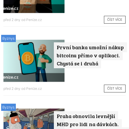
ČÍST VÍCE
před 2 dny od
Peníze.cz
Byznys
První banka umožní nákup
bitcoinu přímo v aplikaci.
Chystá se i druhá
ČÍST VÍCE
před 2 dny od
Peníze.cz
Byznys
Praha obnovila levnější
MHD pro lidi na dávkách.