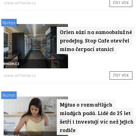
ČÍST VÍCE
včera od
Peníze.cz
Byznys
Orlen sází na samoobslužné
prodejny. Stop Cafe otevřel
mimo čerpací stanici
ČÍST VÍCE
včera od
Peníze.cz
Byznys
Mýtus o rozmařilých
mladých padá. Lidé do 25 let
šetří i investují víc než jejich
rodiče