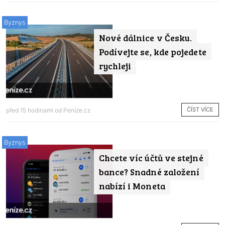
Byznys
Nové dálnice v Česku.
Podívejte se, kde pojedete
rychleji
ČÍST VÍCE
před 15 hodinami od
Peníze.cz
Byznys
Chcete víc účtů ve stejné
bance? Snadné založení
nabízí i Moneta