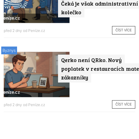
Čeká je však administrativní
kolečko
ČÍST VÍCE
před 2 dny od
Peníze.cz
Byznys
Qerko není QRko. Nový
poplatek v restauracích mate
zákazníky
ČÍST VÍCE
před 2 dny od
Peníze.cz