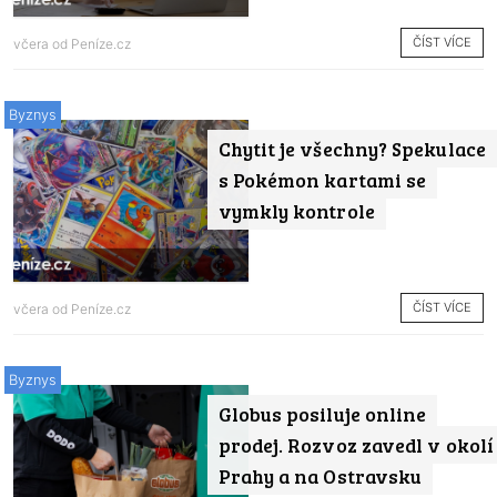
ČÍST VÍCE
včera od
Peníze.cz
Byznys
Chytit je všechny? Spekulace
s Pokémon kartami se
vymkly kontrole
ČÍST VÍCE
včera od
Peníze.cz
Byznys
Globus posiluje online
prodej. Rozvoz zavedl v okolí
Prahy a na Ostravsku