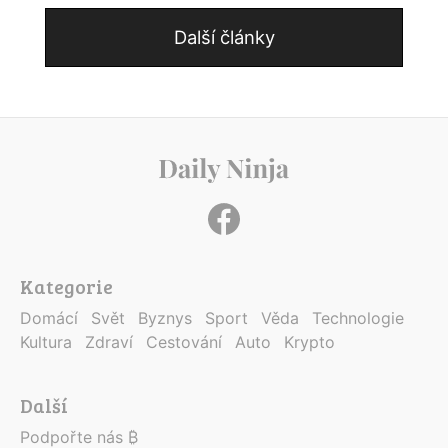
Další články
Kategorie
Domácí
Svět
Byznys
Sport
Věda
Technologie
Kultura
Zdraví
Cestování
Auto
Krypto
Další
Podpořte nás ₿