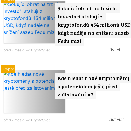
Šokující obrat na trzích:
Investoři stahují z
kryptofondů 454 milionů USD
když naděje na snížení sazeb
Fedu mizí
ČÍST VÍCE
před 7 měsíci od
CryptoSvět
Krypto
Kde hledat nové kryptoměny
s potenciálem ještě před
zalistováním?
ČÍST VÍCE
před 7 měsíci od
CryptoSvět