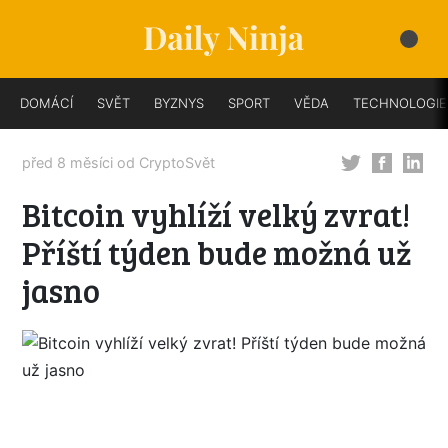
DOMÁCÍ
SVĚT
BYZNYS
SPORT
VĚDA
TECHNOLOGIE
před 8 měsíci od
CryptoSvět
Bitcoin vyhlíží velký zvrat!
Příští týden bude možná už
jasno