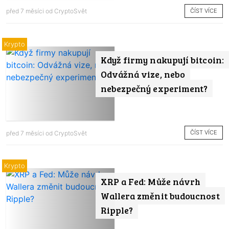
ČÍST VÍCE
před 7 měsíci od
CryptoSvět
Krypto
Když firmy nakupují bitcoin:
Odvážná vize, nebo
nebezpečný experiment?
ČÍST VÍCE
před 7 měsíci od
CryptoSvět
Krypto
XRP a Fed: Může návrh
Wallera změnit budoucnost
Ripple?