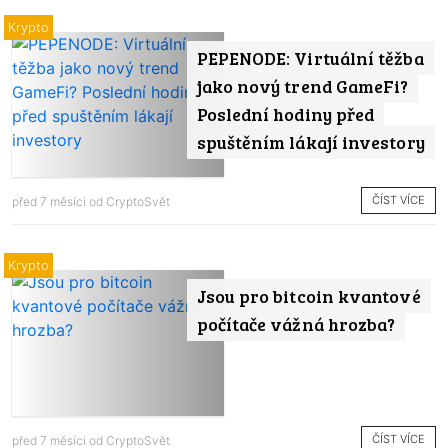
Krypto
PEPENODE: Virtuální těžba
jako nový trend GameFi?
Poslední hodiny před
spuštěním lákají investory
ČÍST VÍCE
před 7 měsíci od
CryptoSvět
Krypto
Jsou pro bitcoin kvantové
počítače vážná hrozba?
ČÍST VÍCE
před 7 měsíci od
CryptoSvět