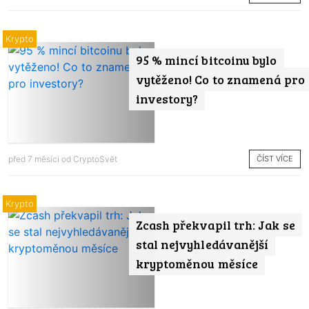
Krypto
95 % mincí bitcoinu bylo
vytěženo! Co to znamená pro
investory?
ČÍST VÍCE
před 7 měsíci od
CryptoSvět
Krypto
Zcash překvapil trh: Jak se
stal nejvyhledávanější
kryptoměnou měsíce