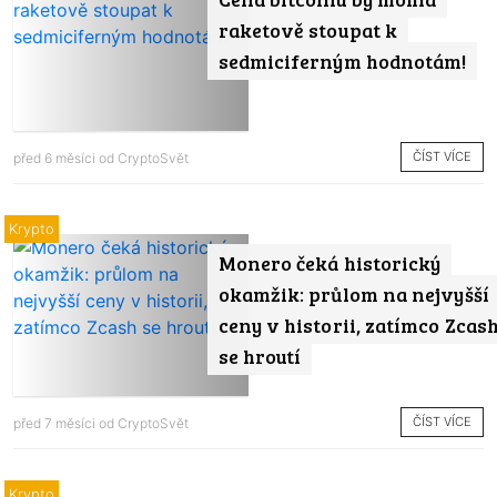
raketově stoupat k
sedmiciferným hodnotám!
ČÍST VÍCE
před 6 měsíci od
CryptoSvět
Krypto
Monero čeká historický
okamžik: průlom na nejvyšší
ceny v historii, zatímco Zcas
se hroutí
ČÍST VÍCE
před 7 měsíci od
CryptoSvět
Krypto