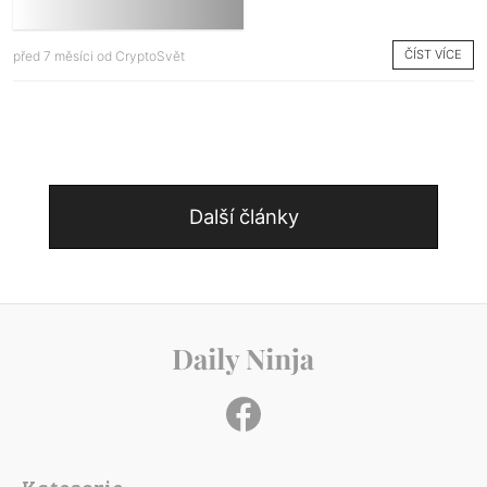
ČÍST VÍCE
před 7 měsíci od
CryptoSvět
Další články