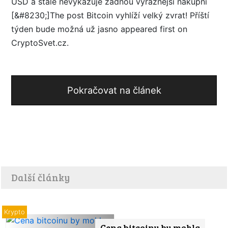
USD a stále nevykazuje žádnou výraznější nákupní
[&#8230;]The post Bitcoin vyhlíží velký zvrat! Příští
týden bude možná už jasno appeared first on
CryptoSvet.cz.
Pokračovat na článek
Další články
Krypto
Cena bitcoinu by mohla