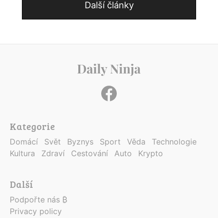
Další články
Kategorie
Domácí
Svět
Byznys
Sport
Věda
Technologie
Kultura
Zdraví
Cestování
Auto
Krypto
Další
Podpořte nás ₿
Privacy policy