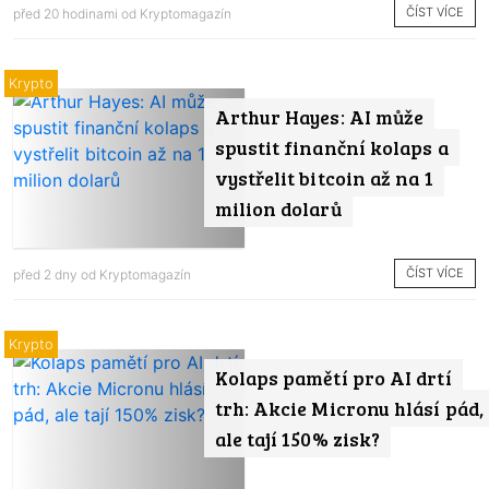
ČÍST VÍCE
před 20 hodinami od
Kryptomagazín
Krypto
Arthur Hayes: AI může
spustit finanční kolaps a
vystřelit bitcoin až na 1
milion dolarů
ČÍST VÍCE
před 2 dny od
Kryptomagazín
Krypto
Kolaps pamětí pro AI drtí
trh: Akcie Micronu hlásí pád,
ale tají 150% zisk?