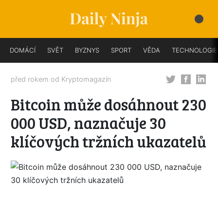
DOMÁCÍ
SVĚT
BYZNYS
SPORT
VĚDA
TECHNOLOGIE
před rokem od
Kryptomagazín
Bitcoin může dosáhnout 230
000 USD, naznačuje 30
klíčových tržních ukazatelů