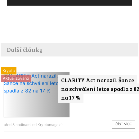
Další články
Krypto
Aktualizováno
CLARITY Act narazil. Šance
na schválení letos spadla z 8
na 17 %
ČÍST VÍCE
před 8 hodinami od
Kryptomagazín