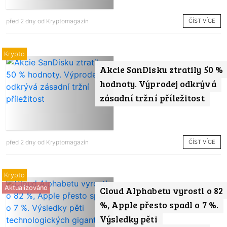
ČÍST VÍCE
před 2 dny od
Kryptomagazín
Krypto
Akcie SanDisku ztratily 50 %
hodnoty. Výprodej odkrývá
zásadní tržní příležitost
ČÍST VÍCE
před 2 dny od
Kryptomagazín
Krypto
Aktualizováno
Cloud Alphabetu vyrostl o 82
%, Apple přesto spadl o 7 %.
Výsledky pěti