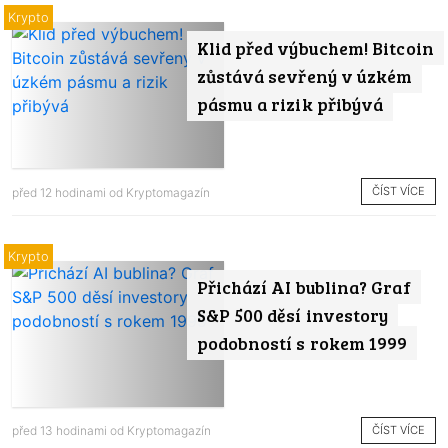
Krypto
Klid před výbuchem! Bitcoin
zůstává sevřený v úzkém
pásmu a rizik přibývá
ČÍST VÍCE
před 12 hodinami od
Kryptomagazín
Krypto
Přichází AI bublina? Graf
S&P 500 děsí investory
podobností s rokem 1999
ČÍST VÍCE
před 13 hodinami od
Kryptomagazín