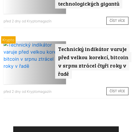
technologických gigantů
ČÍST VÍCE
před 2 dny od
Kryptomagazín
Krypto
Technický indikátor varuje
před velkou korekcí, bitcoin
v srpnu ztrácel čtyři roky v
řadě
ČÍST VÍCE
před 2 dny od
Kryptomagazín