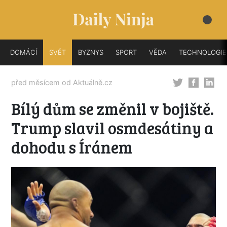
DOMÁCÍ
SVĚT
BYZNYS
SPORT
VĚDA
TECHNOLOGIE
před měsícem od
Aktuálně.cz
Bílý dům se změnil v bojiště.
Trump slavil osmdesátiny a
dohodu s Íránem