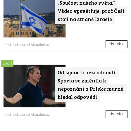
„Součást našeho světa.“
Vědec vysvětluje, proč Češi
stojí na straně Izraele
ČÍST VÍCE
před hodinou od
Aktuálně.cz
Sport
Od Lyonu k bezradnosti.
Sparta se změnila k
nepoznání a Priske marně
hledal odpovědi
ČÍST VÍCE
před hodinou od
Aktuálně.cz