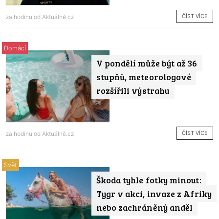
ČÍST VÍCE
za hodinu od
Aktuálně.cz
Domácí
V pondělí může být až 36
stupňů, meteorologové
rozšířili výstrahu
ČÍST VÍCE
za hodinu od
Aktuálně.cz
Svět
Škoda tyhle fotky minout:
Tygr v akci, invaze z Afriky
nebo zachráněný anděl