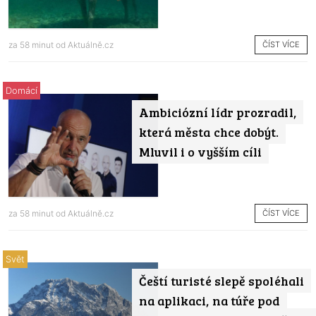
ČÍST VÍCE
za 58 minut od
Aktuálně.cz
Domácí
Ambiciózní lídr prozradil,
která města chce dobýt.
Mluvil i o vyšším cíli
ČÍST VÍCE
za 58 minut od
Aktuálně.cz
Svět
Čeští turisté slepě spoléhali
na aplikaci, na túře pod