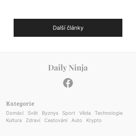
Další články
Kategorie
Domácí
Svět
Byznys
Sport
Věda
Technologie
Kultura
Zdraví
Cestování
Auto
Krypto