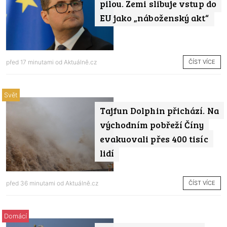
pilou. Zemi slibuje vstup do
EU jako „náboženský akt“
ČÍST VÍCE
před 17 minutami od
Aktuálně.cz
Svět
Tajfun Dolphin přichází. Na
východním pobřeží Číny
evakuovali přes 400 tisíc
lidí
ČÍST VÍCE
před 36 minutami od
Aktuálně.cz
Domácí