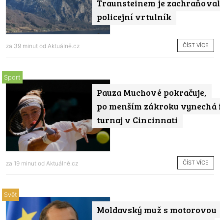
Traunsteinem je zachraňoval
policejní vrtulník
ČÍST VÍCE
za 39 minut od
Aktuálně.cz
Sport
Pauza Muchové pokračuje,
po menším zákroku vynechá 
turnaj v Cincinnati
ČÍST VÍCE
za 19 minut od
Aktuálně.cz
Svět
Moldavský muž s motorovou