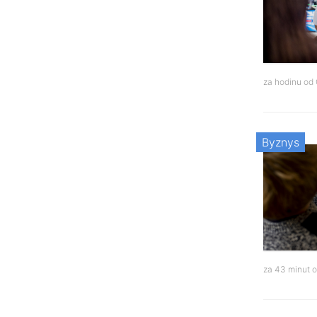
za hodinu od
Byznys
za 43 minut 