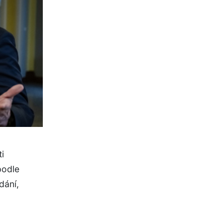
i
podle
dání,