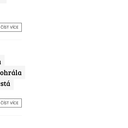
ČÍST VÍCE
a
rohrála
está
ČÍST VÍCE