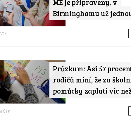
ME je připravený, v
Birminghamu už jednou
ČTK
Průzkum: Asi 57 procen
rodičů míní, že za školn
pomůcky zaplatí víc než
od
ČTK