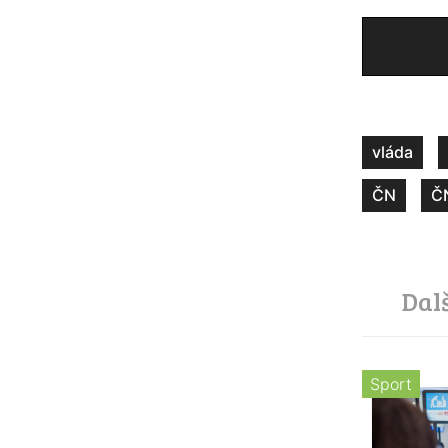
vláda
ČN
Č
Dal
Sport