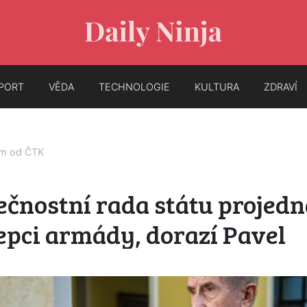
PORT
VĚDA
TECHNOLOGIE
KULTURA
ZDRAVÍ
em od
ČTK
ečnostní rada státu projedn
epci armády, dorazí Pavel