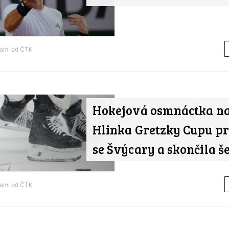
tami od
ČTK
Hokejová osmnáctka n
Hlinka Gretzky Cupu p
se Švýcary a skončila š
tami od
ČTK