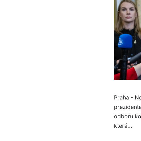
Praha - N
prezidenta
odboru ko
která...