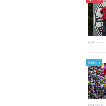
před hodinou
Kultura
před hodinou