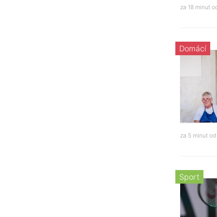
za 18 minut 
Domácí
za 5 minut o
Sport