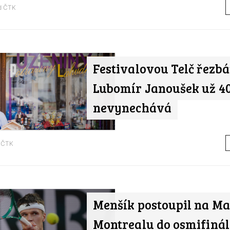
od
ČTK
Festivalovou Telč řezbá
Lubomír Janoušek už 40
nevynechává
d
ČTK
Menšík postoupil na Ma
Montrealu do osmifinál