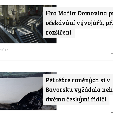
Hra Mafia: Domovina p
očekávání vývojářů, př
rozšíření
od
ČTK
Pět těžce raněných si v
Bavorsku vyžádala neh
dvěma českými řidiči