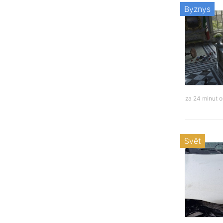
Byznys
za 24 minut 
Svět