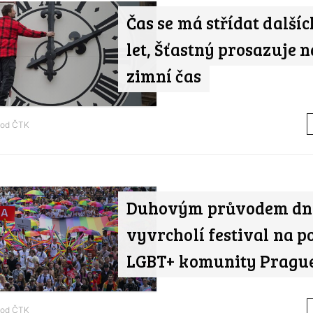
Čas se má střídat dalšíc
let, Šťastný prosazuje 
zimní čas
 od
ČTK
Duhovým průvodem dn
vyvrcholí festival na 
LGBT+ komunity Prague
 od
ČTK