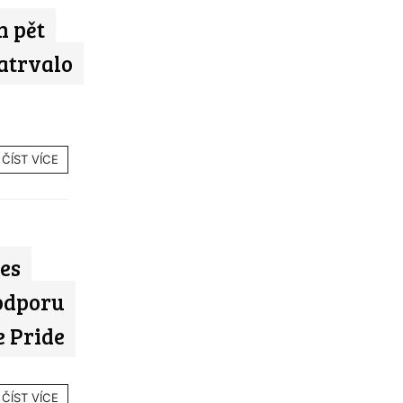
h pět
natrvalo
ČÍST VÍCE
es
podporu
 Pride
ČÍST VÍCE