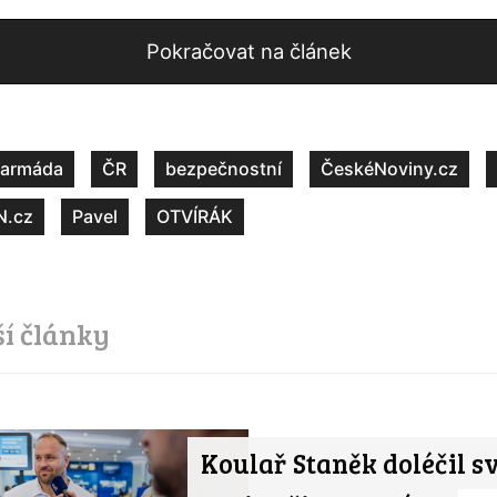
Pokračovat na článek
armáda
ČR
bezpečnostní
ČeskéNoviny.cz
N.cz
Pavel
OTVÍRÁK
ší články
Koulař Staněk doléčil s