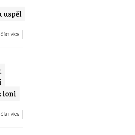
 uspěl
ČÍST VÍCE
t
í
 loni
ČÍST VÍCE