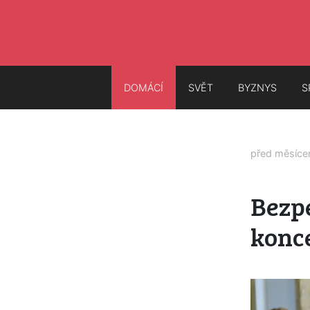
DOMÁCÍ
SVĚT
BYZNYS
S
před měsíc
Bezp
konc