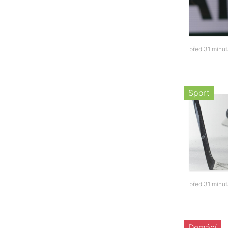
před 31 minu
Sport
před 31 minu
Domácí