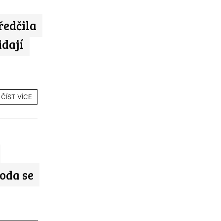
ředčila
idají
ČÍST VÍCE
oda se