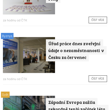
ČÍST VÍCE
za hodinu od
ČTK
Byznys
Úřad práce dnes zveřejní
údaje o nezaměstnanosti v
Česku za červenec
ČÍST VÍCE
za hodinu od
ČTK
Svět
Západní Evropa zažila
rekordně teplý začátek léta,