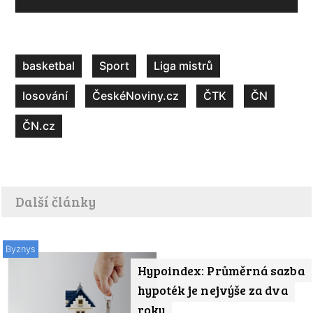
basketbal
Sport
Liga mistrů
losování
ČeskéNoviny.cz
ČTK
ČN
ČN.cz
Další články
Byznys
Hypoindex: Průměrná sazba
hypoték je nejvýše za dva
roky