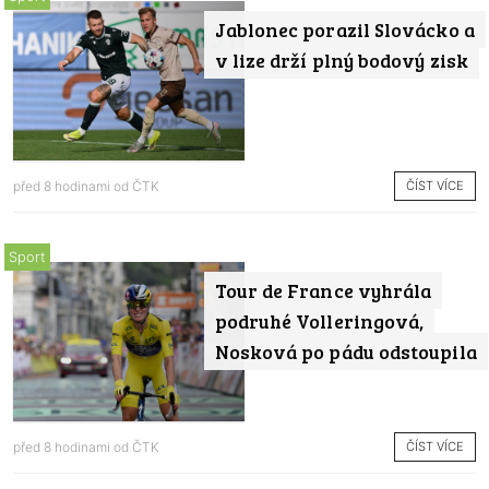
Jablonec porazil Slovácko a
v lize drží plný bodový zisk
ČÍST VÍCE
před 8 hodinami od
ČTK
Sport
Tour de France vyhrála
podruhé Volleringová,
Nosková po pádu odstoupila
ČÍST VÍCE
před 8 hodinami od
ČTK