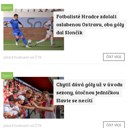
Sport
Fotbalisté Hradce zdolali
oslabenou Ostravu, oba góly
dal Slončík
ČÍST VÍCE
před 9 hodinami od
ČTK
Sport
Chytil dává góly už v úvodu
sezony, útočnou jedničkou
Slavie se necítí
ČÍST VÍCE
před 9 hodinami od
ČTK