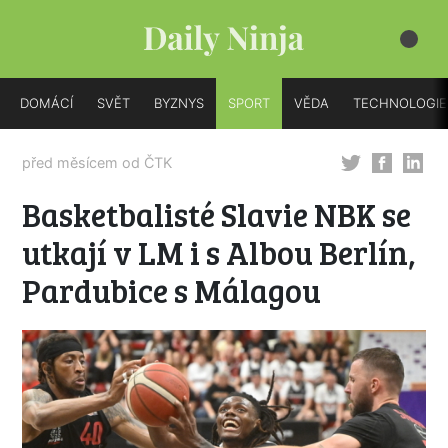
DOMÁCÍ
SVĚT
BYZNYS
SPORT
VĚDA
TECHNOLOGIE
před měsícem od
ČTK
Basketbalisté Slavie NBK se
utkají v LM i s Albou Berlín,
Pardubice s Málagou