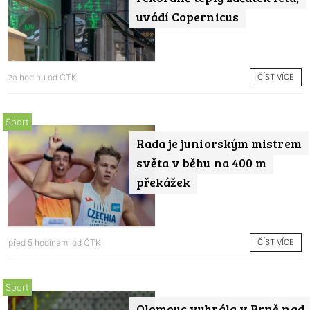
uvádí Copernicus
ČÍST VÍCE
za hodinu od
ČTK
Sport
Rada je juniorským mistrem
světa v běhu na 400 m
překážek
ČÍST VÍCE
před 5 hodinami od
ČTK
Sport
Olomouc vyhrála v Brně nad