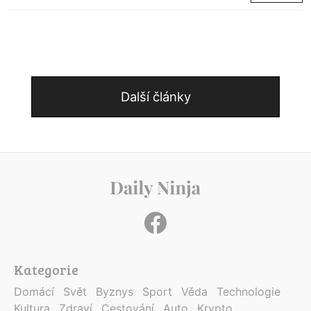
Další články
Kategorie
Domácí
Svět
Byznys
Sport
Věda
Technologie
Kultura
Zdraví
Cestování
Auto
Krypto