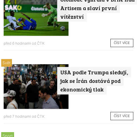
Artisem a slaví první
vítězství
ČÍST VÍCE
před 6 hodinami od
ČTK
Svět
USA podle Trumpa sledují,
jak se Írán dostává pod
ekonomický tlak
ČÍST VÍCE
před 7 hodinami od
ČTK
Sport