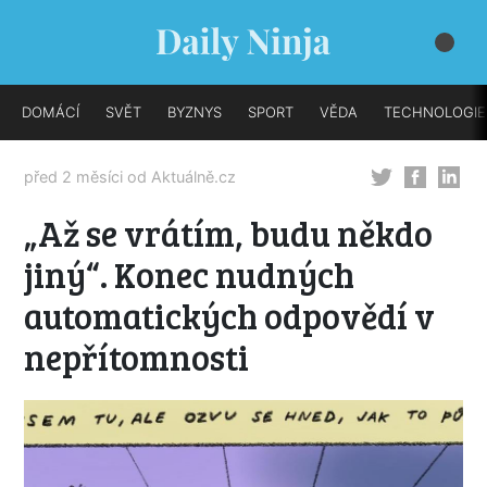
DOMÁCÍ
SVĚT
BYZNYS
SPORT
VĚDA
TECHNOLOGIE
před 2 měsíci od
Aktuálně.cz
„Až se vrátím, budu někdo
jiný“. Konec nudných
automatických odpovědí v
nepřítomnosti