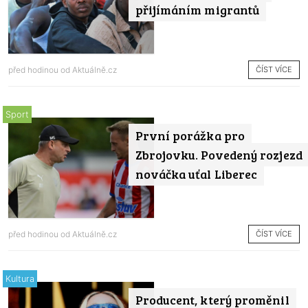
přijímáním migrantů
ČÍST VÍCE
před hodinou od
Aktuálně.cz
Sport
První porážka pro
Zbrojovku. Povedený rozjezd
nováčka uťal Liberec
ČÍST VÍCE
před hodinou od
Aktuálně.cz
Kultura
Producent, který proměnil