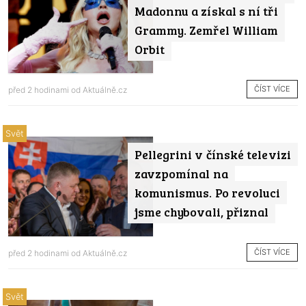
Madonnu a získal s ní tři
Grammy. Zemřel William
Orbit
ČÍST VÍCE
před 2 hodinami od
Aktuálně.cz
Svět
Pellegrini v čínské televizi
zavzpomínal na
komunismus. Po revoluci
jsme chybovali, přiznal
ČÍST VÍCE
před 2 hodinami od
Aktuálně.cz
Svět