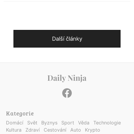
Další články
Kategorie
Domácí
Svět
Byznys
Sport
Věda
Technologie
Kultura
Zdraví
Cestování
Auto
Krypto