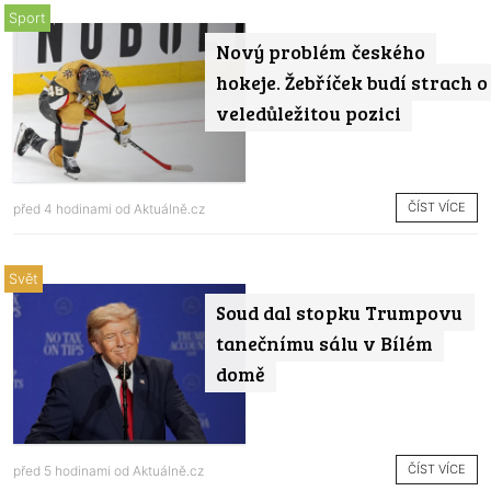
Sport
Nový problém českého
hokeje. Žebříček budí strach o
veledůležitou pozici
ČÍST VÍCE
před 4 hodinami od
Aktuálně.cz
Svět
Soud dal stopku Trumpovu
tanečnímu sálu v Bílém
domě
ČÍST VÍCE
před 5 hodinami od
Aktuálně.cz