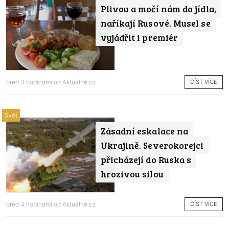
Plivou a močí nám do jídla,
naříkají Rusové. Musel se
vyjádřit i premiér
ČÍST VÍCE
před 3 hodinami od
Aktuálně.cz
Svět
Zásadní eskalace na
Ukrajině. Severokorejci
přicházejí do Ruska s
hrozivou silou
ČÍST VÍCE
před 4 hodinami od
Aktuálně.cz