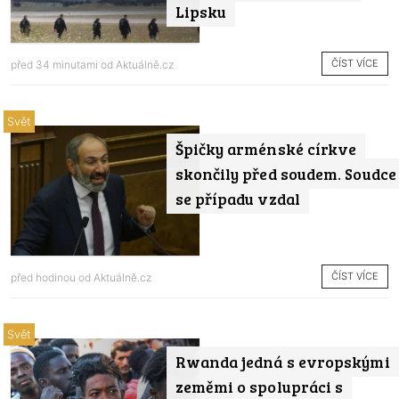
Lipsku
ČÍST VÍCE
před 34 minutami od
Aktuálně.cz
Svět
Špičky arménské církve
skončily před soudem. Soudce
se případu vzdal
ČÍST VÍCE
před hodinou od
Aktuálně.cz
Svět
Rwanda jedná s evropskými
zeměmi o spolupráci s