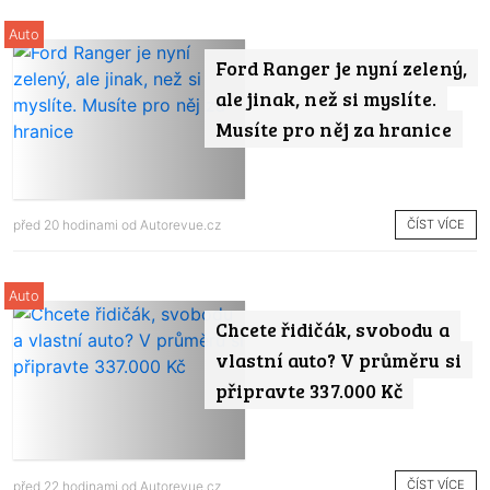
Auto
Ford Ranger je nyní zelený,
ale jinak, než si myslíte.
Musíte pro něj za hranice
ČÍST VÍCE
před 20 hodinami od
Autorevue.cz
Auto
Chcete řidičák, svobodu a
vlastní auto? V průměru si
připravte 337.000 Kč
ČÍST VÍCE
před 22 hodinami od
Autorevue.cz