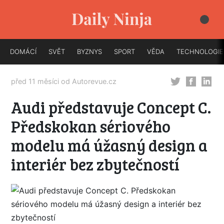
DOMÁCÍ
SVĚT
BYZNYS
SPORT
VĚDA
TECHNOLOGIE
před 11 měsíci od
Autorevue.cz
Audi představuje Concept C.
Předskokan sériového
modelu má úžasný design a
interiér bez zbytečností