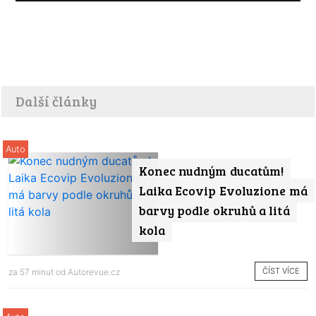
Další články
Auto
Konec nudným ducatům!
Laika Ecovip Evoluzione má
barvy podle okruhů a litá
kola
ČÍST VÍCE
za 57 minut od
Autorevue.cz