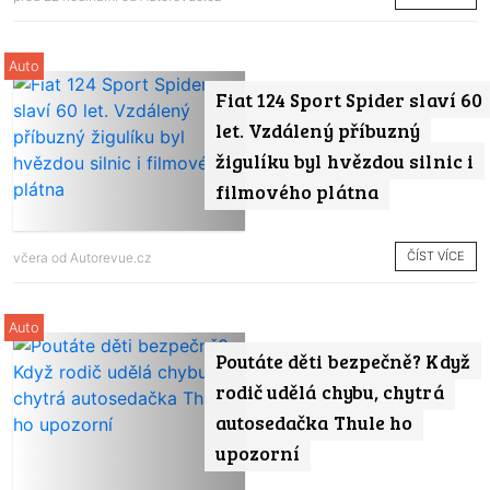
Auto
Fiat 124 Sport Spider slaví 60
let. Vzdálený příbuzný
žigulíku byl hvězdou silnic i
filmového plátna
ČÍST VÍCE
včera od
Autorevue.cz
Auto
Poutáte děti bezpečně? Když
rodič udělá chybu, chytrá
autosedačka Thule ho
upozorní