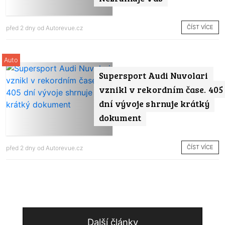
ČÍST VÍCE
před 2 dny od
Autorevue.cz
Auto
Supersport Audi Nuvolari
vznikl v rekordním čase. 405
dní vývoje shrnuje krátký
dokument
ČÍST VÍCE
před 2 dny od
Autorevue.cz
Další články