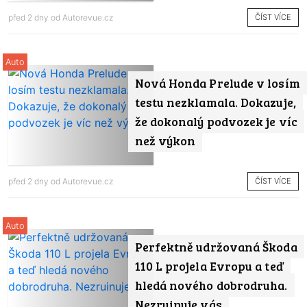
ČÍST VÍCE
před 2 dny od
Autorevue.cz
Auto
Nová Honda Prelude v losím
testu nezklamala. Dokazuje,
že dokonalý podvozek je víc
než výkon
ČÍST VÍCE
před 2 dny od
Autorevue.cz
Auto
Perfektně udržovaná Škoda
110 L projela Evropu a teď
hledá nového dobrodruha.
Nezruinuje vás