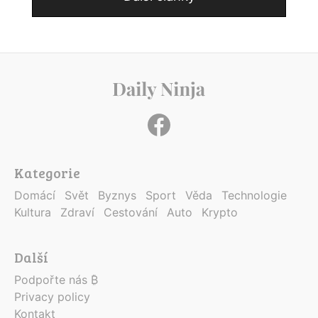
Kategorie
Domácí
Svět
Byznys
Sport
Věda
Technologie
Kultura
Zdraví
Cestování
Auto
Krypto
Další
Podpořte nás ₿
Privacy policy
Kontakt