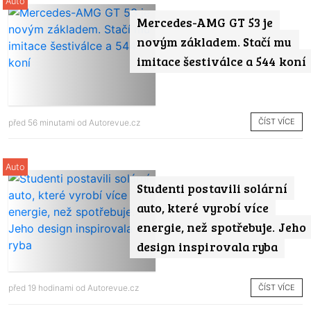
Auto
Mercedes-AMG GT 53 je
novým základem. Stačí mu
imitace šestiválce a 544 koní
ČÍST VÍCE
před 56 minutami od
Autorevue.cz
Auto
Studenti postavili solární
auto, které vyrobí více
energie, než spotřebuje. Jeho
design inspirovala ryba
ČÍST VÍCE
před 19 hodinami od
Autorevue.cz