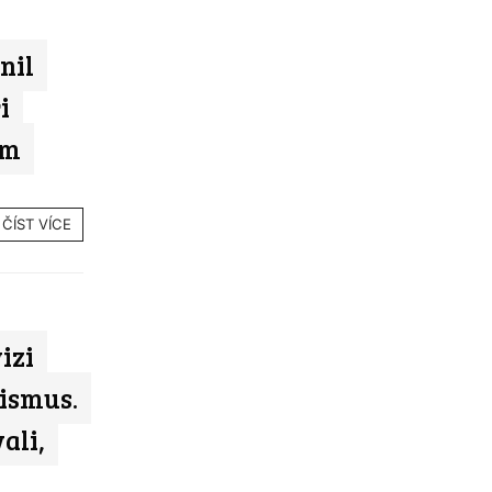
nil
i
am
ČÍST VÍCE
izi
ismus.
ali,