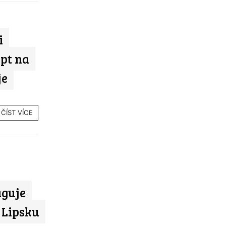
i
ept na
je
ČÍST VÍCE
aguje
 Lipsku