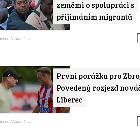
zeměmi o spolupráci s
přijímáním migrantů
ami od
Aktuálně.cz
První porážka pro Zbro
Povedený rozjezd nováč
Liberec
ami od
Aktuálně.cz