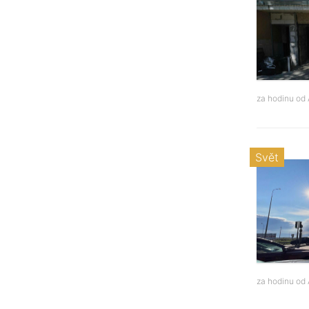
za hodinu od
Svět
za hodinu od