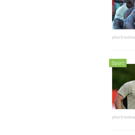
před 6 hodin
Sport
před 6 hodin