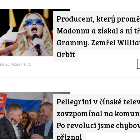
Producent, který promě
Madonnu a získal s ní tř
Grammy. Zemřel Willi
Orbit
ami od
Aktuálně.cz
Pellegrini v čínské telev
zavzpomínal na komun
Po revoluci jsme chybov
přiznal