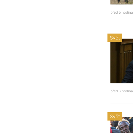
před 5 hodin
Svět
před 6 hodin
Svět