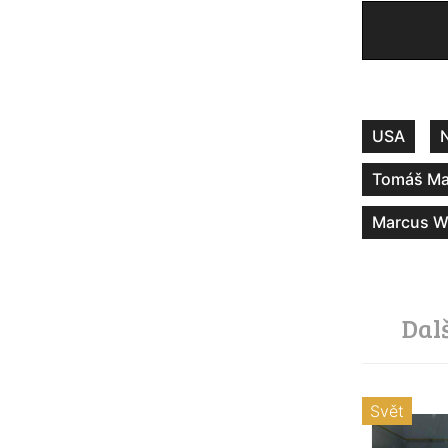
USA
Tomáš M
Marcus Wi
Dal
Svět