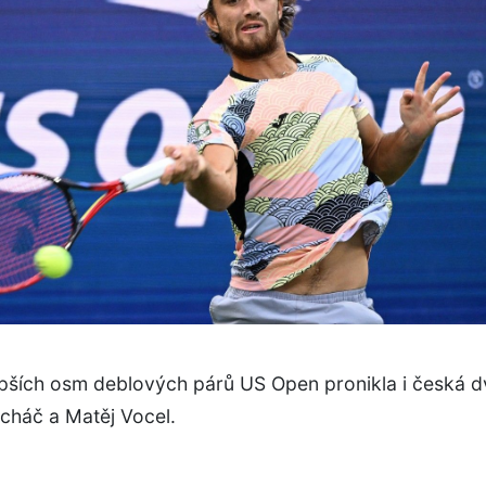
epších osm deblových párů US Open pronikla i česká d
háč a Matěj Vocel.