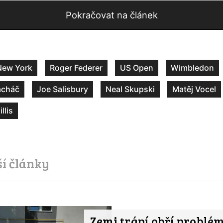
Pokračovat na článek
New York
Roger Federer
US Open
Wimbledon
acháč
Joe Salisbury
Neal Skupski
Matěj Vocel
llis
ší články
Zemi trápí obří problém