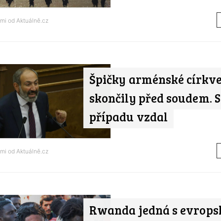
ami od
Aktuálně.cz
Špičky arménské církv
skončily před soudem. S
případu vzdal
ami od
Aktuálně.cz
Rwanda jedná s evrop