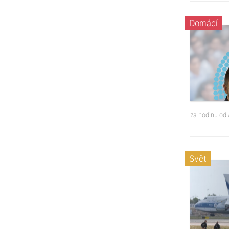
Domácí
za hodinu od
Svět