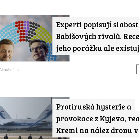
Experti popisují slabost
Babišových rivalů. Rec
jeho porážku ale existu
Aktuálně.cz
Protiruská hysterie a
provokace z Kyjeva, re
Kreml na nález dronu v