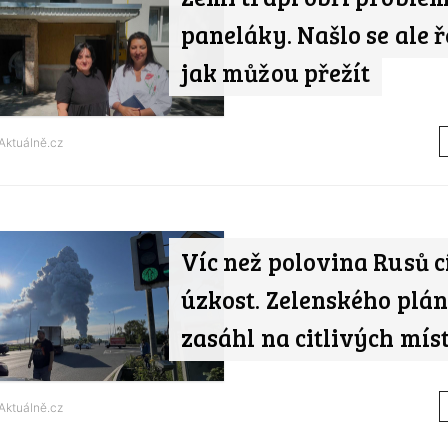
paneláky. Našlo se ale ř
jak můžou přežít
Aktuálně.cz
Víc než polovina Rusů cí
úzkost. Zelenského plán
zasáhl na citlivých mís
Aktuálně.cz