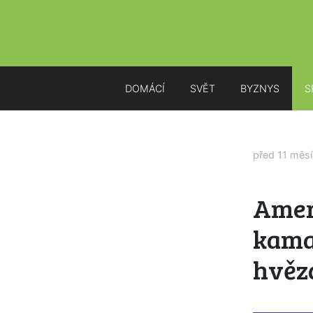
DOMÁCÍ
SVĚT
BYZNYS
S
před 11 měs
Amer
kamar
hvěz