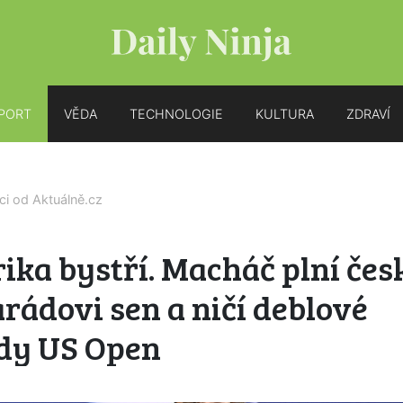
PORT
VĚDA
TECHNOLOGIE
KULTURA
ZDRAVÍ
íci od
Aktuálně.cz
ika bystří. Macháč plní če
ádovi sen a ničí deblové
dy US Open