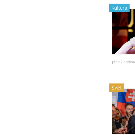
Kultura
před 7 hodin
Svět