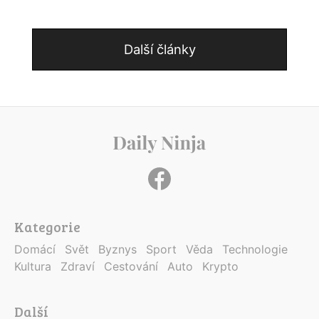
Další články
Kategorie
Domácí
Svět
Byznys
Sport
Věda
Technologie
Kultura
Zdraví
Cestování
Auto
Krypto
Další