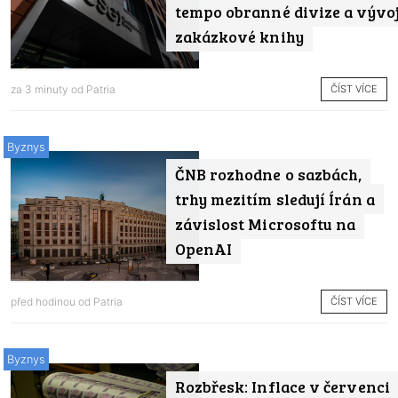
tempo obranné divize a vývo
zakázkové knihy
ČÍST VÍCE
za 3 minuty od
Patria
Byznys
ČNB rozhodne o sazbách,
trhy mezitím sledují Írán a
závislost Microsoftu na
OpenAI
ČÍST VÍCE
před hodinou od
Patria
Byznys
Rozbřesk: Inflace v červenci