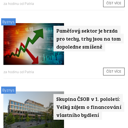
ČÍST VÍCE
za hodinu od
Patria
Byznys
Paměťový sektor je brzda
pro techy, trhy jsou na tom
dopoledne smíšeně
ČÍST VÍCE
za hodinu od
Patria
Byznys
Skupina ČSOB v 1. pololetí:
Velký zájem o financování
vlastního bydlení