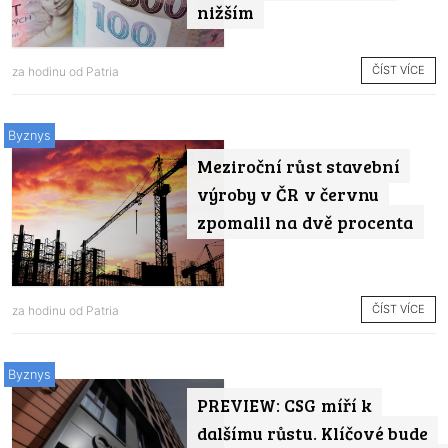
nižším
ČÍST VÍCE
za hodinu od
Patria
Byznys
Meziroční růst stavební
výroby v ČR v červnu
zpomalil na dvě procenta
ČÍST VÍCE
za hodinu od
Patria
Byznys
PREVIEW: CSG míří k
dalšímu růstu. Klíčové bude