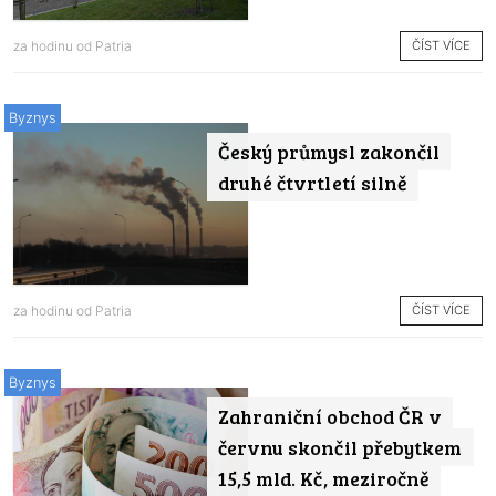
ČÍST VÍCE
za hodinu od
Patria
Byznys
Český průmysl zakončil
druhé čtvrtletí silně
ČÍST VÍCE
za hodinu od
Patria
Byznys
Zahraniční obchod ČR v
červnu skončil přebytkem
15,5 mld. Kč, meziročně