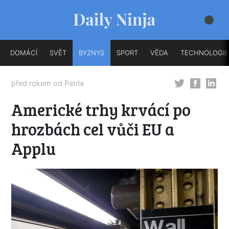
DOMÁCÍ
SVĚT
BYZNYS
SPORT
VĚDA
TECHNOLOGIE
před rokem od
Patria
Americké trhy krvácí po
hrozbách cel vůči EU a
Applu