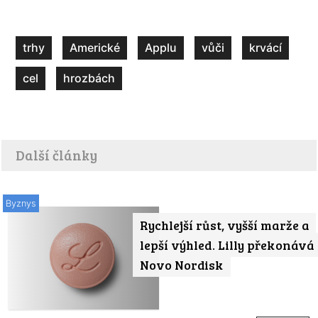
trhy
Americké
Applu
vůči
krvácí
cel
hrozbách
Další články
Byznys
Rychlejší růst, vyšší marže a
lepší výhled. Lilly překonává
Novo Nordisk