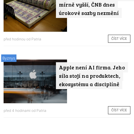
mírně vyšší, ČNB dnes
úrokové sazby nezmění
ČÍST VÍCE
před hodinou od
Patria
Byznys
Apple není AI firma. Jeho
síla stojí na produktech,
ekosystému a disciplíně
ČÍST VÍCE
před 4 hodinami od
Patria