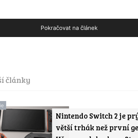
Pokračovat na článek
ší články
ie
Nintendo Switch 2 je prý
větší trhák než první g