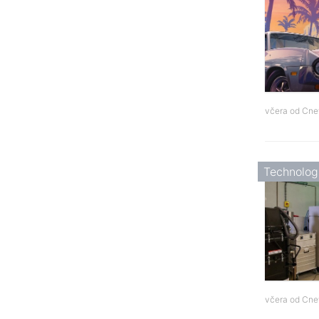
včera od
Cne
Technolog
včera od
Cne