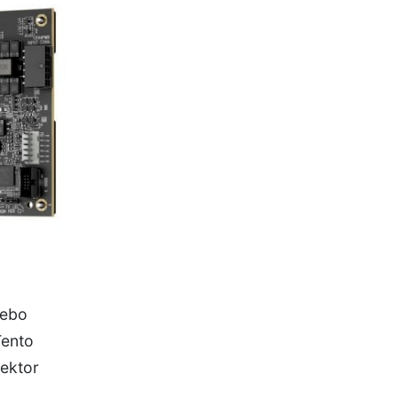
nebo
Tento
nektor