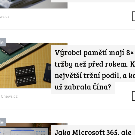
ws.cz
ie
Výrobci pamětí mají 8×
tržby než před rokem. 
největší tržní podíl, a k
už zabrala Čína?
d
Cnews.cz
ie
Jako Microsoft 365, ale