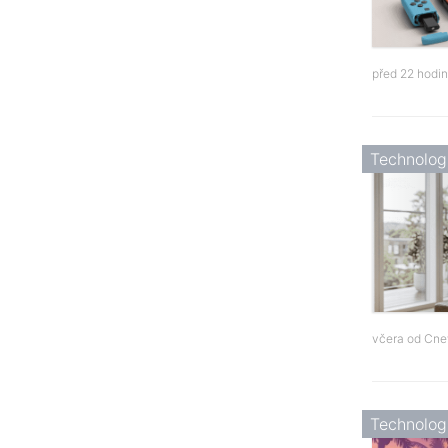
před 22 hodi
Technolog
včera od
Cne
Technolog