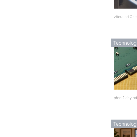
včera od
Cne
Technolog
před 2 dny o
Technolog