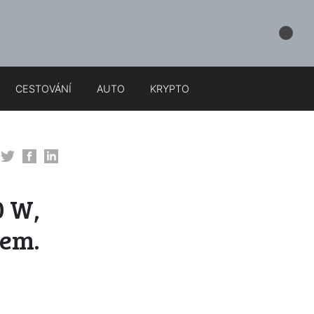
CESTOVÁNÍ
AUTO
KRYPTO
0 W,
rem.