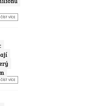
milionů
ČÍST VÍCE
:
ají
erý
em
ČÍST VÍCE