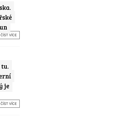
ska.
řské
run
ČÍST VÍCE
tu.
erní
ý je
ČÍST VÍCE