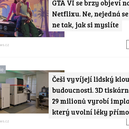
GTA VI se brzy objeví n
Netflixu. Ne, nejedná se
ne tak, jak si myslíte
ws.cz
ie
Češi vyvíjejí lidský klo
budoucnosti. 3D tiskárn
29 milionů vyrobí impla
který uvolní léky přímo 
ws.cz