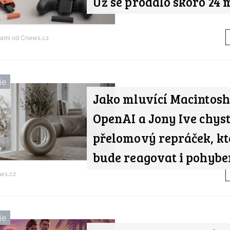
Už se prodalo skoro 24 
nami od
Cnews.cz
ie
Jako mluvící Macintosh
OpenAI a Jony Ive chyst
přelomový repráček, kt
bude reagovat i pohyb
ws.cz
ie