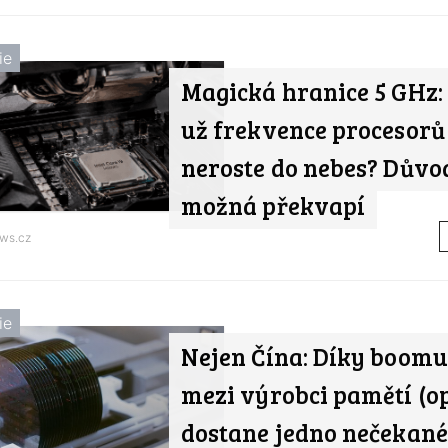
ie
Magická hranice 5 GHz:
už frekvence procesor
neroste do nebes? Důvo
možná překvapí
ws.cz
ie
Nejen Čína: Díky boomu
mezi výrobci pamětí (op
dostane jedno nečekan