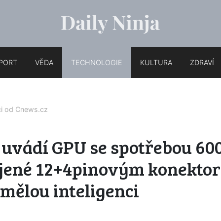
PORT
VĚDA
TECHNOLOGIE
KULTURA
ZDRAVÍ
ci od
Cnews.cz
uvádí GPU se spotřebou 60
jené 12+4pinovým konekto
mělou inteligenci