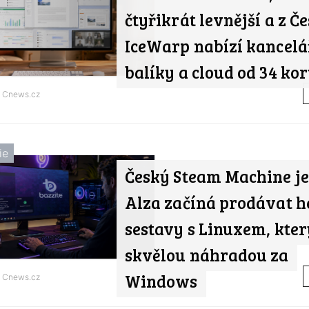
čtyřikrát levnější a z Če
IceWarp nabízí kancelá
balíky a cloud od 34 ko
d
Cnews.cz
ie
Český Steam Machine je 
Alza začíná prodávat h
sestavy s Linuxem, kter
skvělou náhradou za
Windows
d
Cnews.cz