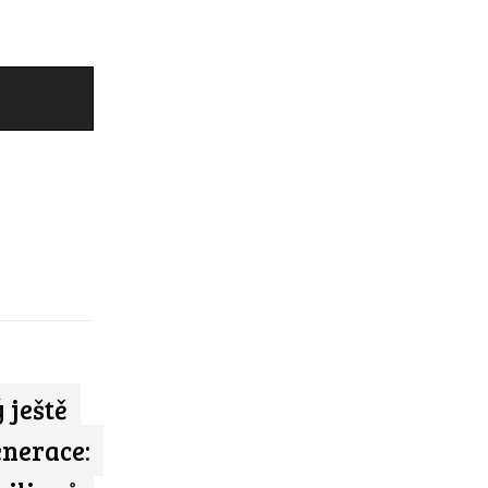
 ještě
enerace: