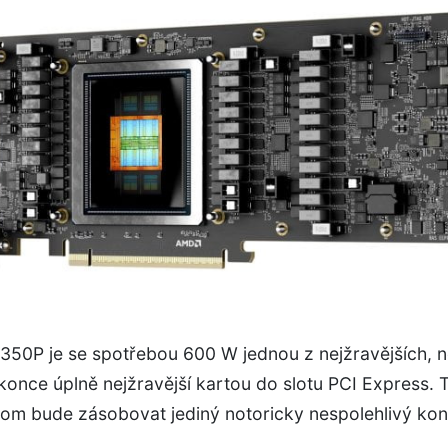
I350P je se spotřebou 600 W jednou z nejžravějších, 
once úplně nejžravější kartou do slotu PCI Express. 
itom bude zásobovat jediný notoricky nespolehlivý ko