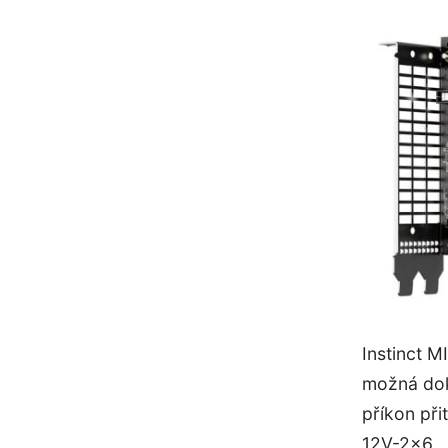
Instinct M
možná dok
příkon př
12V-2×6.