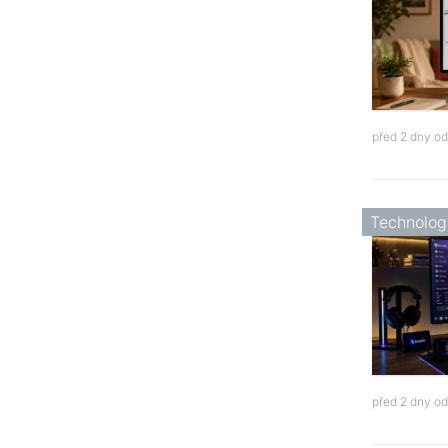
před 2 dny o
Technolog
před 2 dny o