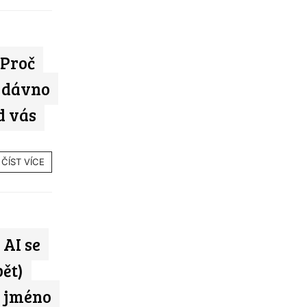
 Proč
ů dávno
d vás
ČÍST VÍCE
 AI se
ět)
é jméno