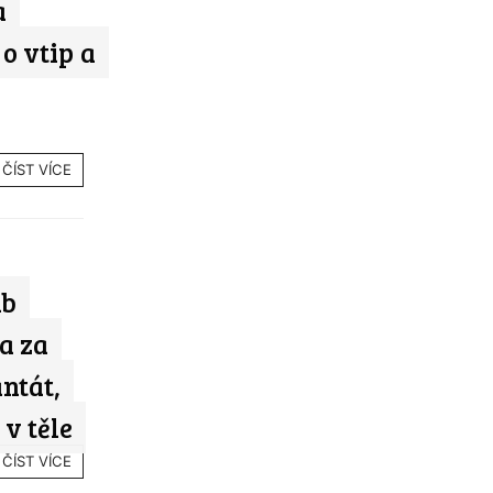
a
 o vtip a
ČÍST VÍCE
ub
a za
ntát,
v těle
ČÍST VÍCE