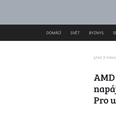
DOMÁCÍ
SVĚT
BYZNYS
S
před 3 měsí
AMD 
napá
Pro u