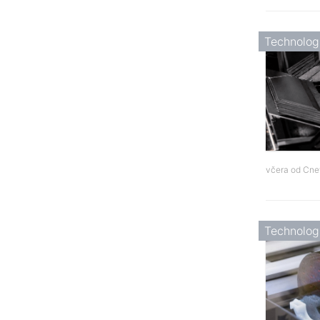
Technolog
včera od
Cne
Technolog