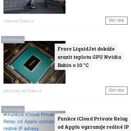
ČÍST VÍCE
včera od
Týden.cz
Technologie
Frore LiquidJet dokáže
srazit teplotu GPU Nvidia
Rubin o 10 °C
ČÍST VÍCE
před 2 dny od
Týden.cz
Technologie
Funkce iCloud Private Relay
od Applu vyzrazuje reálné IP