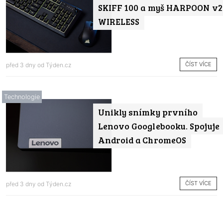
SKIFF 100 a myš HARPOON v2
WIRELESS
ČÍST VÍCE
před 3 dny od
Týden.cz
Technologie
Unikly snímky prvního
Lenovo Googlebooku. Spojuje
Android a ChromeOS
ČÍST VÍCE
před 3 dny od
Týden.cz