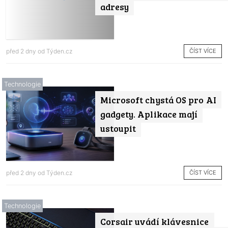
adresy
ČÍST VÍCE
před 2 dny od
Týden.cz
Technologie
Microsoft chystá OS pro AI
gadgety. Aplikace mají
ustoupit
ČÍST VÍCE
před 2 dny od
Týden.cz
Technologie
Corsair uvádí klávesnice