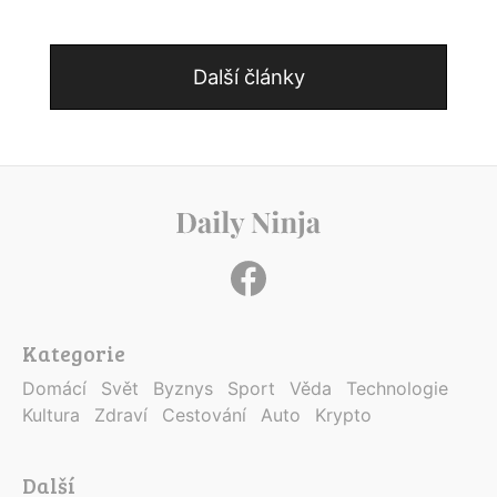
Další články
Kategorie
Domácí
Svět
Byznys
Sport
Věda
Technologie
Kultura
Zdraví
Cestování
Auto
Krypto
Další