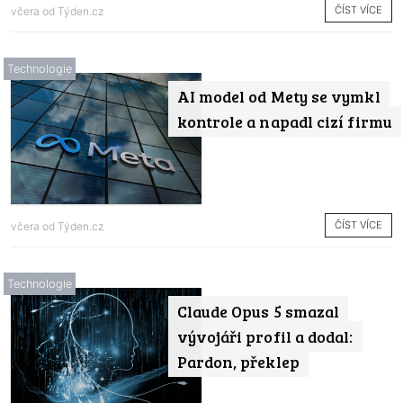
ČÍST VÍCE
včera od
Týden.cz
Technologie
AI model od Mety se vymkl
kontrole a napadl cizí firmu
ČÍST VÍCE
včera od
Týden.cz
Technologie
Claude Opus 5 smazal
vývojáři profil a dodal:
Pardon, překlep