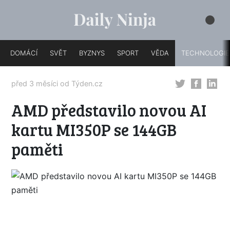
DOMÁCÍ
SVĚT
BYZNYS
SPORT
VĚDA
TECHNOLOGIE
před 3 měsíci od
Týden.cz
AMD představilo novou AI
kartu MI350P se 144GB
paměti