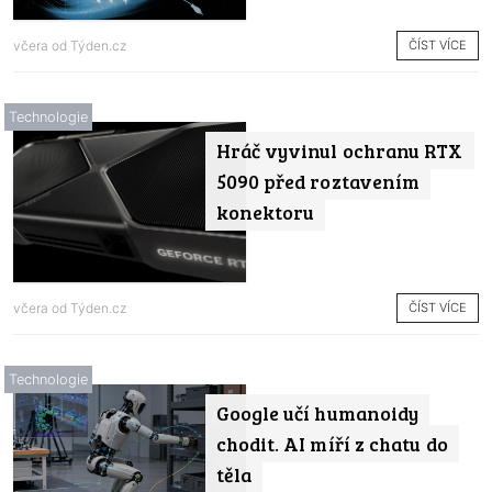
ČÍST VÍCE
včera od
Týden.cz
Technologie
Hráč vyvinul ochranu RTX
5090 před roztavením
konektoru
ČÍST VÍCE
včera od
Týden.cz
Technologie
Google učí humanoidy
chodit. AI míří z chatu do
těla