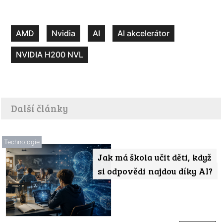
AMD
Nvidia
AI
AI akcelerátor
NVIDIA H200 NVL
Další články
Technologie
Jak má škola učit děti, když
si odpovědi najdou díky AI?