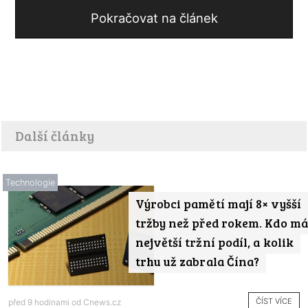
Pokračovat na článek
Další články
Technologie
Výrobci pamětí mají 8× vyšší
tržby než před rokem. Kdo má
největší tržní podíl, a kolik
trhu už zabrala Čína?
ČÍST VÍCE
před 9 hodinami od
Cnews.cz