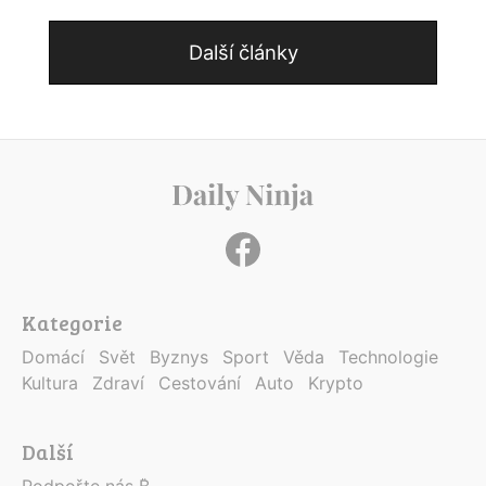
Další články
Kategorie
Domácí
Svět
Byznys
Sport
Věda
Technologie
Kultura
Zdraví
Cestování
Auto
Krypto
Další