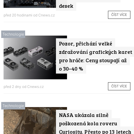
desek
ČÍST VÍCE
před 20 hodinami od
Cnews.cz
Technologie
Pozor, přichází velké
zdražování grafických karet
pro hráče: Ceny stoupají až
o 30–40 %
ČÍST VÍCE
před 2 dny od
Cnews.cz
Technologie
NASA ukázala silně
poškozená kola roveru
Curiosity. Přesto po 13 letech