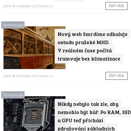
ČÍST VÍCE
před 14 hodinami od
Cnews.cz
Technologie
Nový web Smrdíme odhaluje
ostudu pražské MHD.
V reálném čase počítá
tramvaje bez klimatizace
ČÍST VÍCE
před 16 hodinami od
Cnews.cz
Technologie
Nikdy nebylo tak zle, aby
nemohlo být hůř: Po RAM, SSD
a GPU teď přichází
zdražování základních