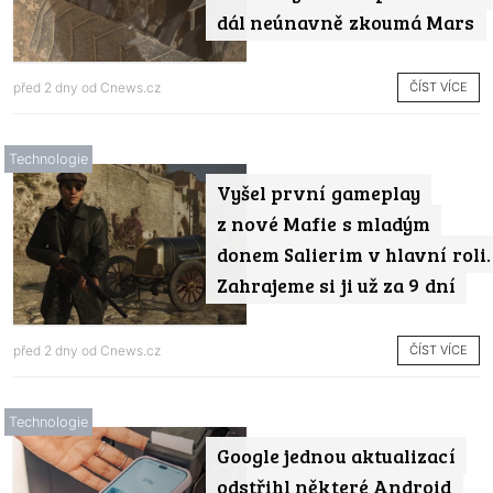
dál neúnavně zkoumá Mars
ČÍST VÍCE
před 2 dny od
Cnews.cz
Technologie
Vyšel první gameplay
z nové Mafie s mladým
donem Salierim v hlavní roli.
Zahrajeme si ji už za 9 dní
ČÍST VÍCE
před 2 dny od
Cnews.cz
Technologie
Google jednou aktualizací
odstřihl některé Android