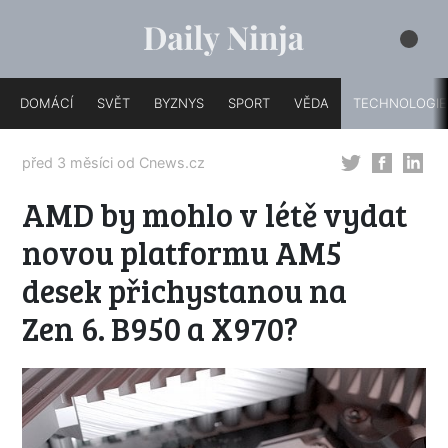
DOMÁCÍ
SVĚT
BYZNYS
SPORT
VĚDA
TECHNOLOGIE
před 3 měsíci od
Cnews.cz
AMD by mohlo v létě vydat
novou platformu AM5
desek přichystanou na
Zen 6. B950 a X970?