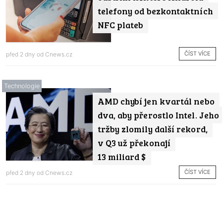
telefony od bezkontaktních
NFC plateb
ČÍST VÍCE
před 2 dny od
Cnews.cz
Technologie
AMD chybí jen kvartál nebo
dva, aby přerostlo Intel. Jeho
tržby zlomily další rekord,
v Q3 už překonají
13 miliard $
ČÍST VÍCE
před 2 dny od
Cnews.cz