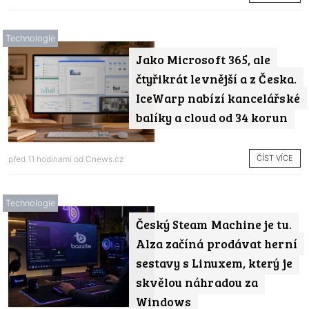
Technologie
Jako Microsoft 365, ale
čtyřikrát levnější a z Česka.
IceWarp nabízí kancelářské
balíky a cloud od 34 korun
ČÍST VÍCE
před 11 hodinami od
Cnews.cz
Technologie
Český Steam Machine je tu.
Alza začíná prodávat herní
sestavy s Linuxem, který je
skvělou náhradou za
Windows