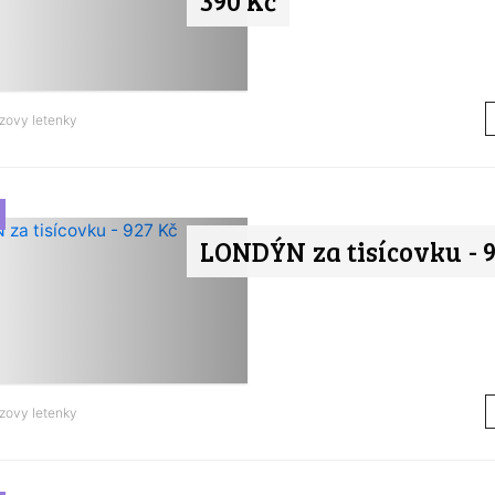
390 Kč
zovy letenky
LONDÝN za tisícovku - 9
zovy letenky