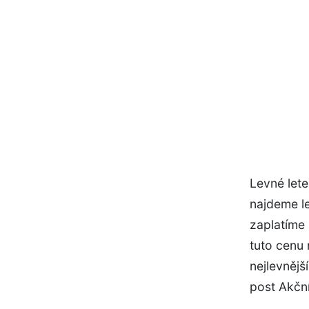
Levné let
najdeme le
zaplatíme 
tuto cenu
nejlevnějš
post Akčn