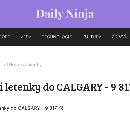
PORT
VĚDA
TECHNOLOGIE
KULTURA
ZDRAVÍ
ci od
Honzovy letenky
 letenky do CALGARY - 9 81