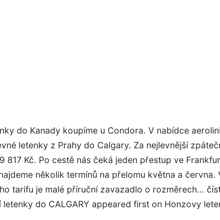
enky do Kanady koupíme u Condora. V nabídce aeroli
vné letenky z Prahy do Calgary. Za nejlevnější zpáteč
9 817 Kč. Po cestě nás čeká jeden přestup ve Frankfur
 najdeme několik termínů na přelomu května a června.
ího tarifu je malé příruční zavazadlo o rozměrech... čís
í letenky do CALGARY appeared first on Honzovy lete