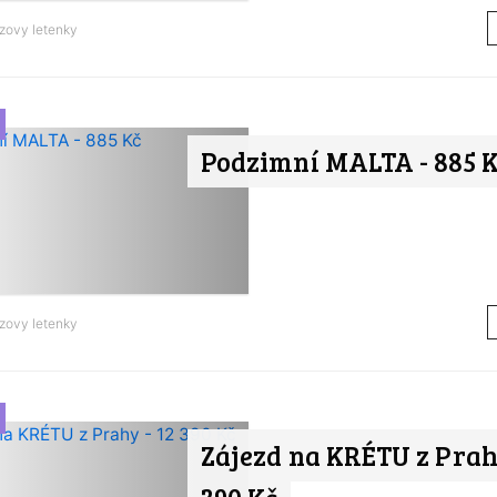
zovy letenky
Podzimní MALTA - 885 
zovy letenky
Zájezd na KRÉTU z Prahy