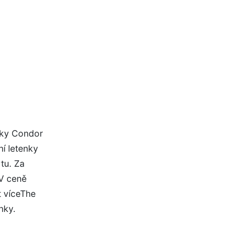
nky Condor
ní letenky
tu. Za
 V ceně
t víceThe
nky.