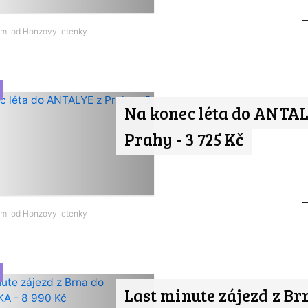
ami od
Honzovy letenky
Na konec léta do ANTAL
Prahy - 3 725 Kč
ami od
Honzovy letenky
Last minute zájezd z Br