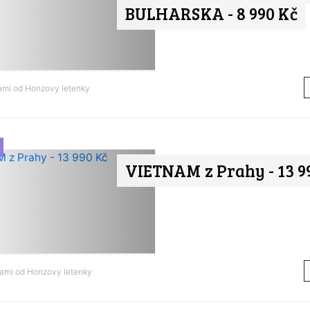
BULHARSKA - 8 990 Kč
nami od
Honzovy letenky
VIETNAM z Prahy - 13 9
nami od
Honzovy letenky