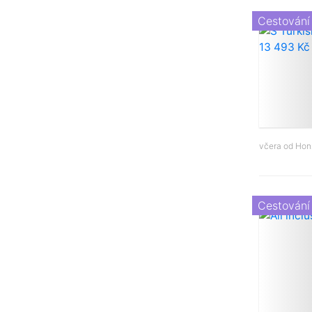
Cestování
včera od
Hon
Cestování