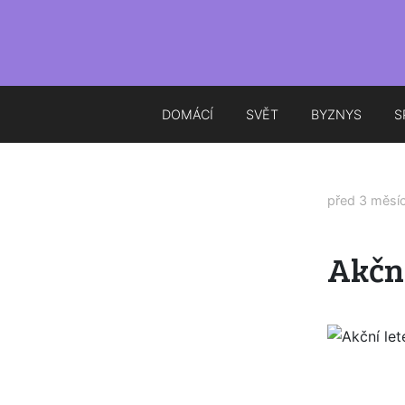
DOMÁCÍ
SVĚT
BYZNYS
S
před 3 měsí
Akční