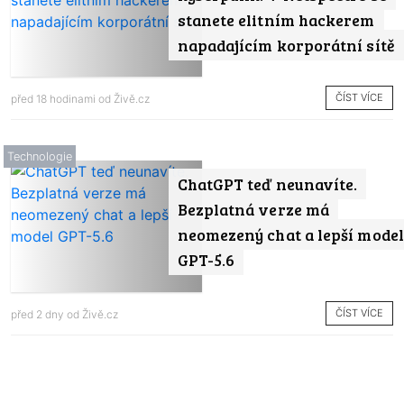
stanete elitním hackerem
napadajícím korporátní sítě
ČÍST VÍCE
před 18 hodinami od
Živě.cz
Technologie
ChatGPT teď neunavíte.
Bezplatná verze má
neomezený chat a lepší model
GPT-5.6
ČÍST VÍCE
před 2 dny od
Živě.cz