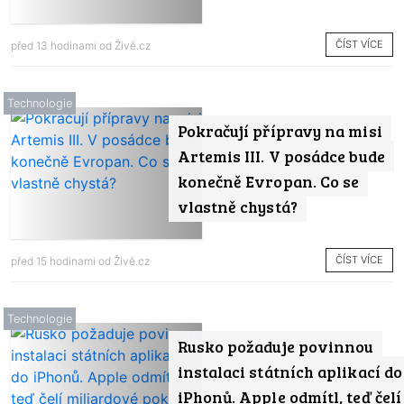
ČÍST VÍCE
před 13 hodinami od
Živě.cz
Technologie
Pokračují přípravy na misi
Artemis III. V posádce bude
konečně Evropan. Co se
vlastně chystá?
ČÍST VÍCE
před 15 hodinami od
Živě.cz
Technologie
Rusko požaduje povinnou
instalaci státních aplikací do
iPhonů. Apple odmítl, teď čelí