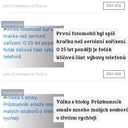
ČÍST VÍCE
před 11 hodinami od
Živě.cz
Technologie
První fotomobil byl spíš
hračka než seriózní zařízení.
O 25 let později je foťák
klíčová část výbavy telefonů
ČÍST VÍCE
před 12 hodinami od
Živě.cz
Technologie
Válka s bloky. Průzkumník
smaže mnoho malých soubor
o třetinu rychleji