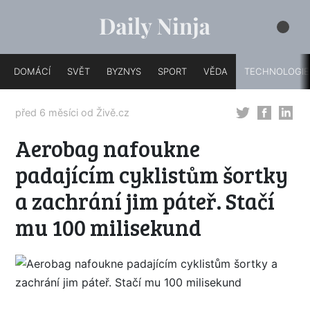
DOMÁCÍ
SVĚT
BYZNYS
SPORT
VĚDA
TECHNOLOGIE
před 6 měsíci od
Živě.cz
Aerobag nafoukne
padajícím cyklistům šortky
a zachrání jim páteř. Stačí
mu 100 milisekund