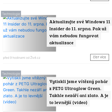
Technologie
Aktualizujte své Windows 11
Insider do 11. srpna. Pak už
vám nebudou fungovat
aktualizace
ČÍST VÍCE
před 9 hodinami od
Živě.cz
Technologie
Vytiskli jsme vítězný pohár
z PETG Ultraglow Green.
Takhle nezáří ani zlato. A je
to levnější (video)