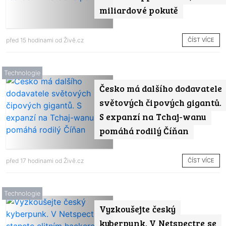
miliardové pokutě
ČÍST VÍCE
před 15 hodinami od
Živě.cz
Technologie
Česko má dalšího dodavatele
světových čipových gigantů.
S expanzí na Tchaj-wanu
pomáhá rodilý Číňan
ČÍST VÍCE
před 17 hodinami od
Živě.cz
Technologie
Vyzkoušejte český
kyberpunk. V Netspectre se