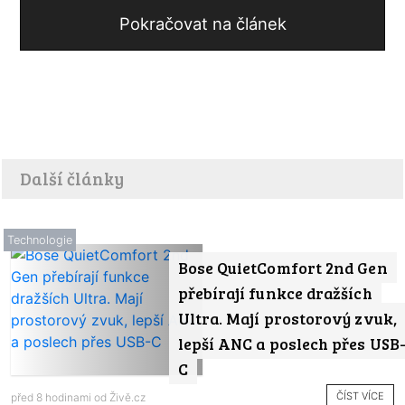
Pokračovat na článek
Další články
Technologie
Bose QuietComfort 2nd Gen
přebírají funkce dražších
Ultra. Mají prostorový zvuk,
lepší ANC a poslech přes USB
C
ČÍST VÍCE
před 8 hodinami od
Živě.cz