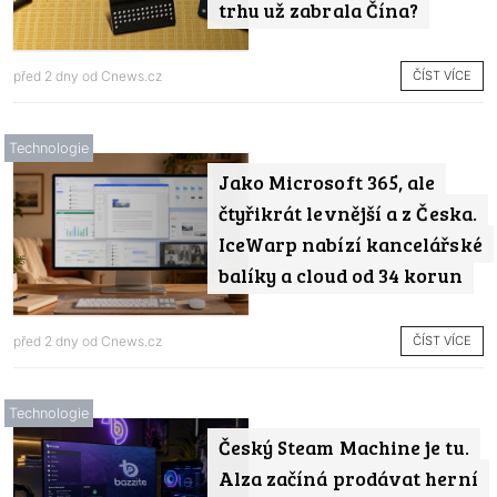
trhu už zabrala Čína?
ČÍST VÍCE
před 2 dny od
Cnews.cz
Technologie
Jako Microsoft 365, ale
čtyřikrát levnější a z Česka.
IceWarp nabízí kancelářské
balíky a cloud od 34 korun
ČÍST VÍCE
před 2 dny od
Cnews.cz
Technologie
Český Steam Machine je tu.
Alza začíná prodávat herní