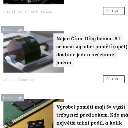
ČÍST VÍCE
před 21 hodinami od
Cnews.cz
Technologie
Nejen Čína: Díky boomu AI
se mezi výrobci pamětí (opět)
dostane jedno nečekané
jméno
ČÍST VÍCE
včera od
Cnews.cz
Technologie
Výrobci pamětí mají 8× vyšší
tržby než před rokem. Kdo má
největší tržní podíl, a kolik