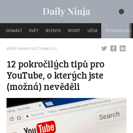
DOMÁCÍ
SVĚT
BYZNYS
SPORT
VĚDA
TECHNOLOGIE
před rokem od
Cnews.cz
12 pokročilých tipů pro
YouTube, o kterých jste
(možná) nevěděli