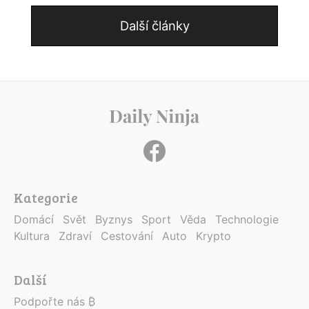
Další články
Kategorie
Domácí
Svět
Byznys
Sport
Věda
Technologie
Kultura
Zdraví
Cestování
Auto
Krypto
Další
Podpořte nás ₿