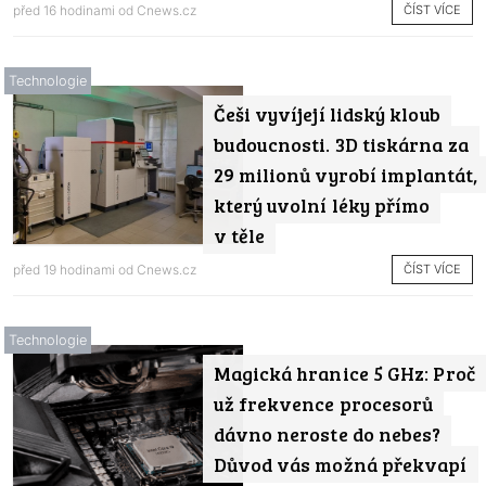
ČÍST VÍCE
před 16 hodinami od
Cnews.cz
Technologie
Češi vyvíjejí lidský kloub
budoucnosti. 3D tiskárna za
29 milionů vyrobí implantát,
který uvolní léky přímo
v těle
ČÍST VÍCE
před 19 hodinami od
Cnews.cz
Technologie
Magická hranice 5 GHz: Proč
už frekvence procesorů
dávno neroste do nebes?
Důvod vás možná překvapí