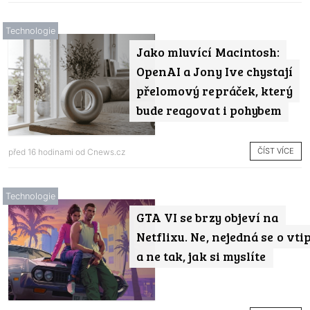
Technologie
Jako mluvící Macintosh:
OpenAI a Jony Ive chystají
přelomový repráček, který
bude reagovat i pohybem
ČÍST VÍCE
před 16 hodinami od
Cnews.cz
Technologie
GTA VI se brzy objeví na
Netflixu. Ne, nejedná se o vti
a ne tak, jak si myslíte