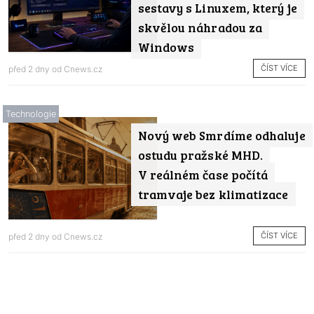
sestavy s Linuxem, který je
skvělou náhradou za
Windows
ČÍST VÍCE
před 2 dny od
Cnews.cz
Technologie
Nový web Smrdíme odhaluje
ostudu pražské MHD.
V reálném čase počítá
tramvaje bez klimatizace
ČÍST VÍCE
před 2 dny od
Cnews.cz