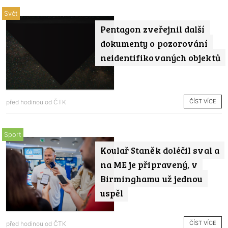
Svět
Pentagon zveřejnil další
dokumenty o pozorování
neidentifikovaných objektů
ČÍST VÍCE
před hodinou od
ČTK
Sport
Koulař Staněk doléčil sval a
na ME je připravený, v
Birminghamu už jednou
uspěl
ČÍST VÍCE
před hodinou od
ČTK