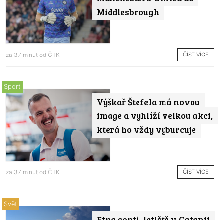
Middlesbrough
ČÍST VÍCE
za 37 minut od
ČTK
Sport
Výškař Štefela má novou
image a vyhlíží velkou akci,
která ho vždy vyburcuje
ČÍST VÍCE
za 37 minut od
ČTK
Svět
Etna soptí, letiště v Catanii