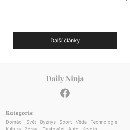
Další články
Kategorie
Domácí
Svět
Byznys
Sport
Věda
Technologie
Kultura
Zdraví
Cestování
Auto
Krypto