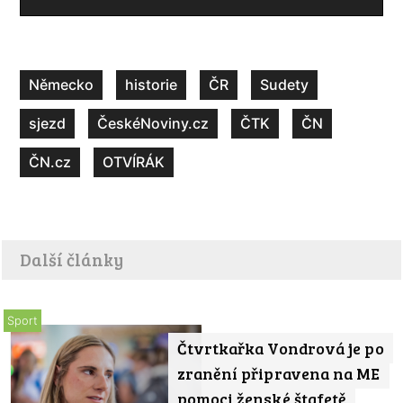
Německo
historie
ČR
Sudety
sjezd
ČeskéNoviny.cz
ČTK
ČN
ČN.cz
OTVÍRÁK
Další články
Sport
Čtvrtkařka Vondrová je po
zranění připravena na ME
pomoci ženské štafetě