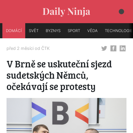
DOMÁCÍ
SVĚT
BYZNYS
SPORT
VĚDA
TECHNOLOGIE
před 2 měsíci od
ČTK
V Brně se uskuteční sjezd
sudetských Němců,
očekávají se protesty