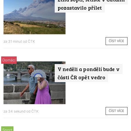
pozastavilo přílet
ČÍST VÍCE
za 31 minut od
ČTK
Domácí
V neděli a pondělí bude v
části ČR opět vedro
ČÍST VÍCE
za 34 sekund od
ČTK
Sport