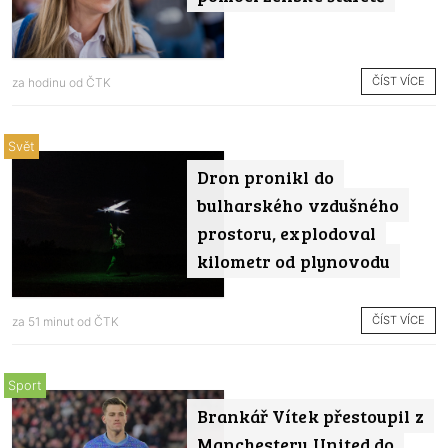
ČÍST VÍCE
za hodinu od
ČTK
Svět
Dron pronikl do
bulharského vzdušného
prostoru, explodoval
kilometr od plynovodu
ČÍST VÍCE
za 51 minut od
ČTK
Sport
Brankář Vítek přestoupil z
Manchesteru United do