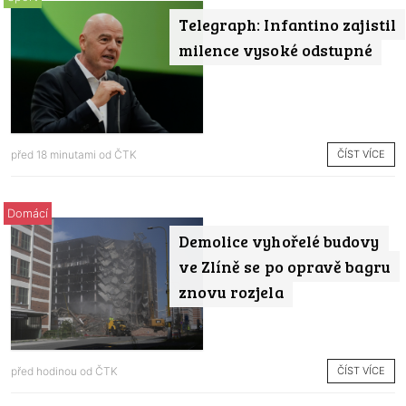
Telegraph: Infantino zajistil
milence vysoké odstupné
ČÍST VÍCE
před 18 minutami od
ČTK
Domácí
Demolice vyhořelé budovy
ve Zlíně se po opravě bagru
znovu rozjela
ČÍST VÍCE
před hodinou od
ČTK