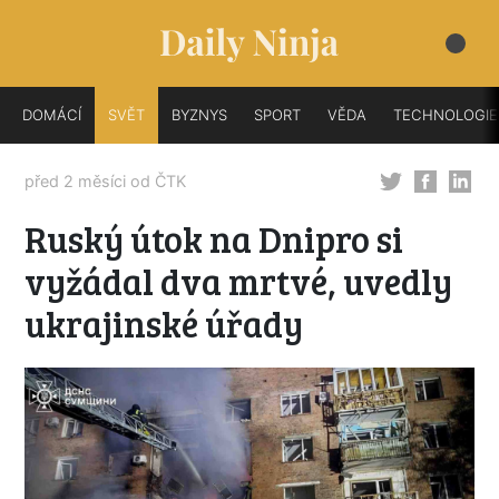
DOMÁCÍ
SVĚT
BYZNYS
SPORT
VĚDA
TECHNOLOGIE
před 2 měsíci od
ČTK
Ruský útok na Dnipro si
vyžádal dva mrtvé, uvedly
ukrajinské úřady