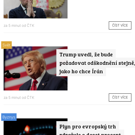
ČÍST VÍCE
za 5 minut od
ČTK
Svět
Trump uvedl, že bude
požadovat odškodnění stejně
jako ho chce Írán
ČÍST VÍCE
za 5 minut od
ČTK
Byznys
Plyn pro evropský trh
zdražuje o deset procent