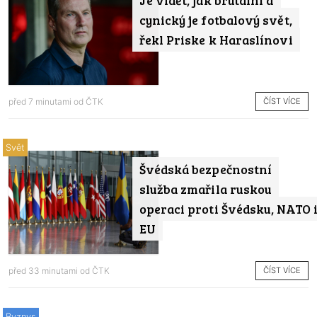
Je vidět, jak brutální a
cynický je fotbalový svět,
řekl Priske k Haraslínovi
ČÍST VÍCE
před 7 minutami od
ČTK
Svět
Švédská bezpečnostní
služba zmařila ruskou
operaci proti Švédsku, NATO 
EU
ČÍST VÍCE
před 33 minutami od
ČTK
Byznys