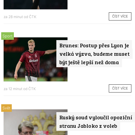
ČÍST VÍCE
za 28 minut od
ČTK
Sport
Brunes: Postup přes Lyon je
velká výzva, budeme muset
být ještě lepší než doma
ČÍST VÍCE
za 12 minut od
ČTK
Svět
Ruský soud vyloučil opoziční
stranu Jabloko z voleb