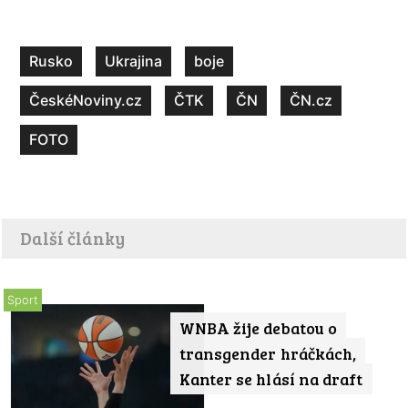
Rusko
Ukrajina
boje
ČeskéNoviny.cz
ČTK
ČN
ČN.cz
FOTO
Další články
Sport
WNBA žije debatou o
transgender hráčkách,
Kanter se hlásí na draft