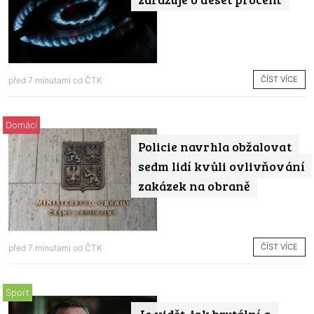
ČÍST VÍCE
před 7 minutami od
ČTK
Domácí
Policie navrhla obžalovat
sedm lidí kvůli ovlivňování
zakázek na obraně
ČÍST VÍCE
před 7 minutami od
ČTK
Sport