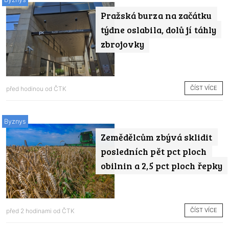
Pražská burza na začátku
týdne oslabila, dolů jí táhly
zbrojovky
ČÍST VÍCE
před hodinou od
ČTK
Byznys
Zemědělcům zbývá sklidit
posledních pět pct ploch
obilnin a 2,5 pct ploch řepky
ČÍST VÍCE
před 2 hodinami od
ČTK